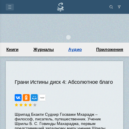
Книги
Журналы
Аудио
Приложения
Грани Истины диск 4: Абсолютное благо
Шрипад Бхакти Судхир Госвами Мхарадж –
философ, писатель, путешественник. Ученик
Шрилы Б. С. Говинды Махараджа, первым
представивший западному миру учение Шрилы