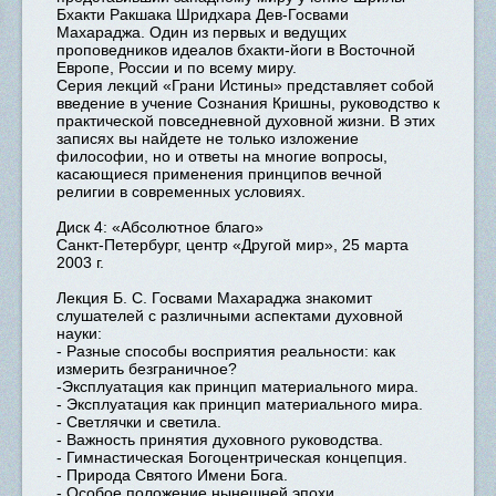
Бхакти Ракшака Шридхара Дев-Госвами
Махараджа. Один из первых и ведущих
проповедников идеалов бхакти-йоги в Восточной
Европе, России и по всему миру.
Серия лекций «Грани Истины» представляет собой
введение в учение Сознания Кришны, руководство к
практической повседневной духовной жизни. В этих
записях вы найдете не только изложение
философии, но и ответы на многие вопросы,
касающиеся применения принципов вечной
религии в современных условиях.
Диск 4: «Абсолютное благо»
Санкт-Петербург, центр «Другой мир», 25 марта
2003 г.
Лекция Б. С. Госвами Махараджа знакомит
слушателей с различными аспектами духовной
науки:
- Разные способы восприятия реальности: как
измерить безграничное?
-Эксплуатация как принцип материального мира.
- Эксплуатация как принцип материального мира.
- Светлячки и светила.
- Важность принятия духовного руководства.
- Гимнастическая Богоцентрическая концепция.
- Природа Святого Имени Бога.
- Особое положение нынешней эпохи.