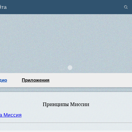
йта
дио
Приложения
Принципы Миссии
ра Миссия