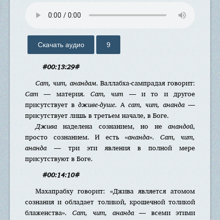
Скачать аудио
9
#00:13:29#
Сат, чит, анандам
. Валлабха-сампрадая говорит:
Сат
— материя.
Сат, чит
— и то и другое
присутствует в
дживе-душе
. А
сат, чит, ананда
—
присутствует лишь в третьем начале, в Боге.
Джива
наделена сознанием, но не
анандой
,
просто сознанием. И есть «
ананда
».
Сат, чит,
ананда
— три эти явления в полной мере
присутствуют в Боге.
#00:14:10#
Махапрабху говорит: «Джива является атомом
сознания и обладает толикой, крошечной толикой
блаженства».
Сат, чит, ананда
— всеми этими