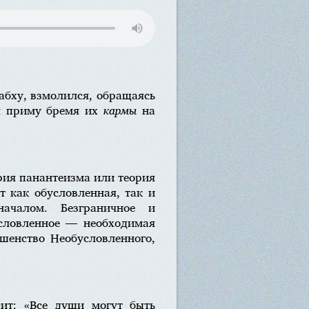
бху, взмолился, обращаясь
я приму бремя их
кармы
на
рия панантеизма или теория
т как обусловленная, так и
началом. Безграничное и
условленное — необходимая
ршенство Необусловленного,
сит: «Все души могут быть