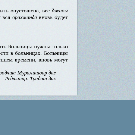
ыть опустошена, все
дживы
и вся
брахманда
вновь будет
сти. Больницы нужны только
мости в больницах. Больницы
ением времени, вновь могут
водчик: Муралишвар дас
Редактор: Традиш дас