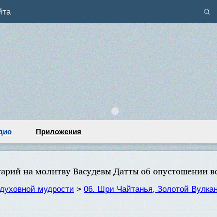
йта
дио
Приложения
арий на молитву Васудевы Датты об опустошении в
духовной мудрости
>
06. Шри Чайтанья, Золотой Вулка