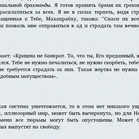
ериальной
брахманды
. Я готов принять бремя их грехо
расплатиться за всех. Я не в силах терпеть, видя с
ащенная к Тебе, Махапрабху, такова: “Спаси их все
и позволь мне отправиться в ад и страдать там вечно 
ает: «Кришна не банкрот. То, что ты, Его преданный,
лся. Тебе не нужно печалиться, не нужно скорбеть, тебе
 не требуется страдать за них. Такая жертва не нужна
подобным могуществом».
кая система уничтожается, то в этом нет никакого у
я
, иллюзорный мир, может быть вычеркнута, но для Не
мени все тюрьмы могут быть опустошены. Может б
ых выпустят на свободу.