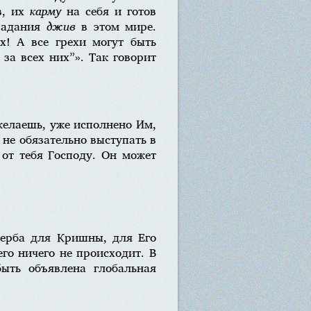
в, их
карму
на себя и готов
традания
джив
в этом мире.
х! А все грехи могут быть
за всех них”». Так говорит
 желаешь, уже исполнено Им,
 не обязательно выступать в
 от тебя Господу. Он может
щерба для Кришны, для Его
го ничего не происходит. В
ыть объявлена глобальная