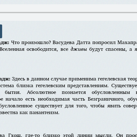
адж:
Что произошло? Васудева Датта попросил Махапра
Вселенная освободится, все
дживы
будут спасены, а 
адж:
Здесь в данном случае применима гегелевская тео
тема близка гегелевским представлениям. Существуе
ы бытия. Абсолютное познается обусловленным 
ое начало есть необходимая часть Безграничного, об
бусловленное существует для того, чтобы явить сове
звестна как панантеизм.
ева Гхош, где-то близко этой линии мысли. Он про