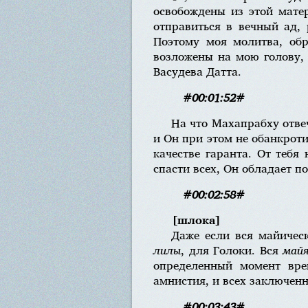
освобождены из этой мат
отправиться в вечный ад, 
Поэтому моя молитва, обр
возложены на мою голову, 
Васудева Датта.
#00:01:52#
На что Махапрабху отвеч
и Он при этом не обанкроти
качестве гаранта. От тебя
спасти всех, Он обладает 
#00:02:58#
[шлока]
Даже если вся майичес
лилы
, для Голоки. Вся
май
определенный момент вре
амнистия, и всех заключенн
#00:03:43#