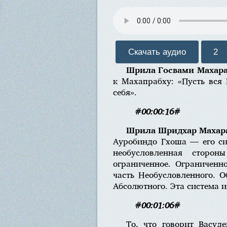
Скачать аудио
2
Шрила Госвами Махар
к Махапрабху: «Пусть вся 
себя».
#00:00:16#
Шрила Шридхар Махар
Ауробиндо Гхоша — его сис
необусловленная сторон
ограниченное. Ограниченн
часть Необусловленного. О
Абсолютного. Эта система и
#00:01:06#
То, что говорит Васуд