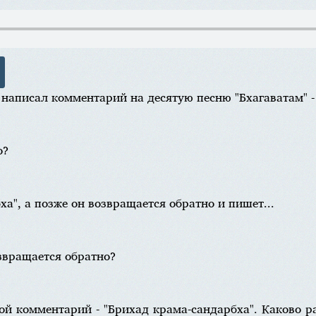
написал комментарий на десятую песню "Бхагаватам" -
о?
ха", а позже он возвращается обратно и пишет...
звращается обратно?
гой комментарий - "Брихад крама-сандарбха". Каково 