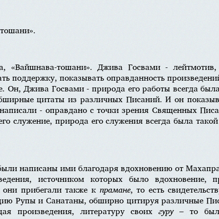
-тошани».
а, «Вайшнава-тошани». Джива Госвами - лейтмотив,
ать поддержку, показывать оправданность произведени
. Он, Джива Госвами - природа его работы всегда был
ширные цитаты из различных Писаний. И он показыва
 написали - оправдано с точки зрения Священных Писа
 его служение, природа его служения всегда была тако
были написаны ими благодаря вдохновению от Махапра
ведения, источником которых было вдохновение, 
И они прибегали также к
прамане
, то есть свидетельс
цию Рупы и Санатаны, обширно цитируя различные Пис
ищая произведения, литературу своих
гуру
– то было