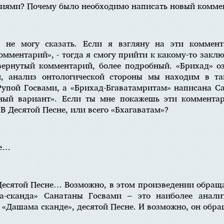
иями? Почему было необходимо написать новый комме
 не могу сказать. Если я взгляну на эти коммент
омментарий», - тогда я смогу прийти к какому-то закл
вернутый комментарий, более подробный. «Брихад» о
, анализ онтологической стороны мы находим в та
упой Госвами, а «Брихад-Бгаватамритам» написана С
ный вариант». Если ты мне покажешь эти комментар
В Десятой Песне, или всего «Бхагаватам»?
не…
Десятой Песне… Возможно, в этом произведении обращ
а-сканда» Санатаны Госвами – это наиболее аналит
«Дашама сканде», десятой Песне. И возможно, он обра