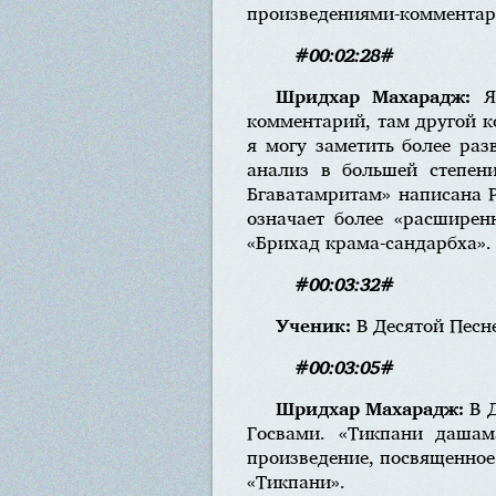
произведениями-комментар
#00:02:28#
Шридхар Махарадж:
Я
комментарий, там другой к
я могу заметить более раз
анализ в большей степени
Бгаватамритам» написана Р
означает более «расширен
«Брихад крама-сандарбха». 
#00:03:32#
Ученик:
В Десятой Пес
#00:03:05#
Шридхар Махарадж:
В 
Госвами. «Тикпани дашам
произведение, посвященное 
«Тикпани».