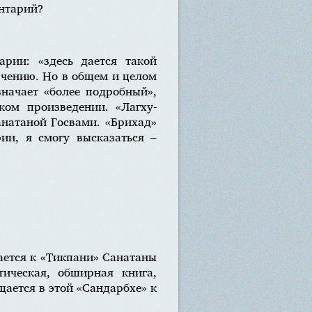
нтарий?
арии: «здесь дается такой
ючению. Но в общем и целом
значает «более подробный»,
ком произведении. «Лагху-
анатаной Госвами. «Брихад»
ии, я смогу высказаться –
ается к «Тикпани» Санатаны
ическая, обширная книга,
щается в этой «Сандарбхе» к