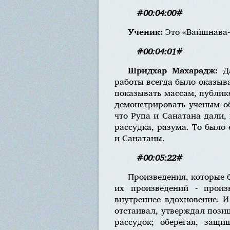
#00:04:00#
Ученик:
Это «Вайшнава
#00:04:01#
Шридхар Махарадж:
Д
работы всегда было оказыв
показывать массам, публике
демонстрировать ученым об
что Рупа и Санатана дали,
рассудка, разума. То было
и Санатаны.
#00:05:22#
Произведения, которые 
их произведений - произ
внутреннее вдохновение. 
отстаивал, утверждал пози
рассудок; оберегая, защ