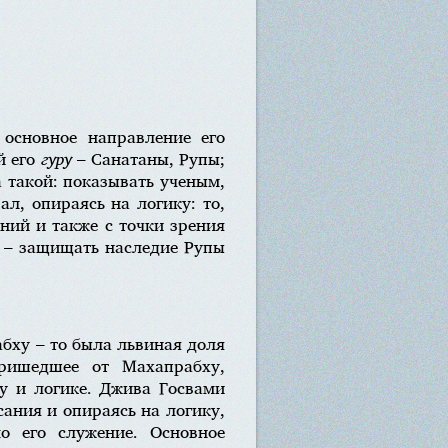
 основное направление его
й его
гуру
– Санатаны, Рупы;
а такой: показывать ученым,
л, опираясь на логику: то,
ний и также с точки зрения
й – защищать наследие Рупы
бху – то была львиная доля
пришедшее от Махапрабху,
тву и логике. Джива Госвами
ания и опираясь на логику,
 его служение. Основное