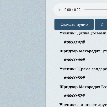
Скачать аудио
2
Ученик:
Джива Госвами 
#00:00:47#
Шридхар Махарадж:
Чт
#00:00:48#
Ученик:
"Крама-сандарб
#00:00:55#
Шридхар Махарадж:
Во
#00:00:57#
Ученик:
...и пишет дру