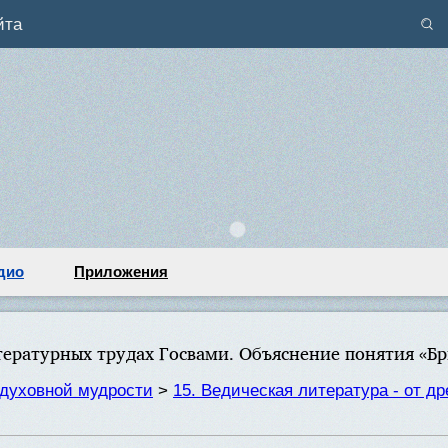
йта
дио
Приложения
тературных трудах Госвами. Объяснение понятия «Бр
духовной мудрости
>
15. Ведическая литература - от д