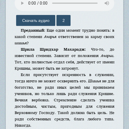
Скачать аудио
2
Преданный:
Еще один момент трудно понять: в
какой степени
Ачарья
ответственен за карму своих
шишья
?
Шрила Шридхар Махарадж:
Что-то, до
известной степени. Зависит от положения
Ачарьи
.
Тот, кто полностью отдал себя, действует от имени
Кришны, может быть не затронут.
Если присутствует искренность в служении,
тогда ничто не может осквернить его.
Шишья
не для
богатства, не ради иных целей мы принимаем
учеников, но только лишь ради служения Кришне.
Вечная вербовка. Стремление сделать ученика
достойным, чистым, пригодным для служения
Верховному Господу. Такой должна быть цель. Не
ради собственных средств, блага любого типа.
Никогда.