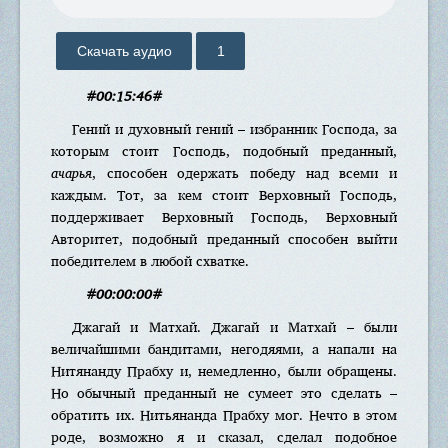
Скачать аудио
1
#00:15:46#
Гений и духовный гений – избранник Господа, за
которым стоит Господь, подобный преданный,
ачарья
, способен одержать победу над всеми и
каждым. Тот, за кем стоит Верховный Господь,
поддерживает Верховный Господь, Верховный
Авторитет, подобный преданный способен выйти
победителем в любой схватке.
#00:00:00#
Джагай и Матхай. Джагай и Матхай – были
величайшими бандитами, негодяями, а напали на
Нитянанду Прабху и, немедленно, были обращены.
Но обычный преданный не сумеет это сделать –
обратить их. Нитьянанда Прабху мог. Нечто в этом
роде, возможно я и сказал, сделал подобное