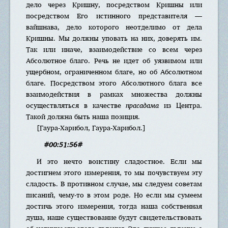
дело через Кришну, посредством Кришны или
посредством Его истинного представителя —
вайшнава, дело которого неотделимо от дела
Кришны. Мы должны уповать на них, доверять им.
Так или иначе, взаимодействие со всем через
Абсолютное благо. Речь не идет об уязвимом или
ущербном, ограниченном благе, но об Абсолютном
благе. Посредством этого Абсолютного блага все
взаимодействия в рамках множества должны
осуществляться в качестве
прасадама
из Центра.
Такой должна быть наша позиция.
[Гаура-Харибол, Гаура-Харибол.]
#00:51:56#
И это нечто воистину сладостное. Если мы
достигнем этого измерения, то мы почувствуем эту
сладость. В противном случае, мы следуем советам
писаний, чему-то в этом роде. Но если мы сумеем
достичь этого измерения, тогда наша собственная
душа, наше существование будут свидетельствовать