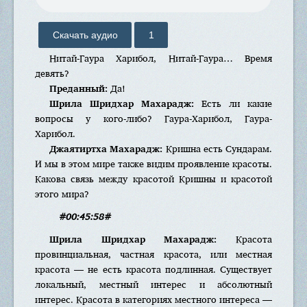
Скачать аудио
1
Нитай-Гаура Харибол, Нитай-Гаура… Время
девять?
Преданный:
Да!
Шрила Шридхар Махарадж:
Есть ли какие
вопросы у кого-либо? Гаура-Харибол, Гаура-
Харибол.
Джаятиртха Махарадж:
Кришна есть Сундарам.
И мы в этом мире также видим проявление красоты.
Какова связь между красотой Кришны и красотой
этого мира?
#00:45:58#
Шрила Шридхар Махарадж:
Красота
провинциальная, частная красота, или местная
красота — не есть красота подлинная. Существует
локальный, местный интерес и абсолютный
интерес. Красота в категориях местного интереса —