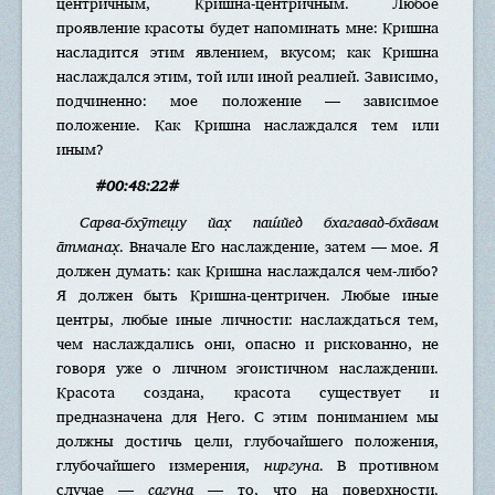
центричным, Кришна-центричным. Любое
проявление красоты будет напоминать мне: Кришна
насладится этим явлением, вкусом; как Кришна
наслаждался этим, той или иной реалией. Зависимо,
подчиненно: мое положение — зависимое
положение. Как Кришна наслаждался тем или
иным?
#00:48:22#
Сарва-бхӯтеш̣у йах̣ паш́йед бхагавад-бха̄вам
а̄тманах̣
. Вначале Его наслаждение, затем — мое. Я
должен думать: как Кришна наслаждался чем-либо?
Я должен быть Кришна-центричен. Любые иные
центры, любые иные личности: наслаждаться тем,
чем наслаждались они, опасно и рискованно, не
говоря уже о личном эгоистичном наслаждении.
Красота создана, красота существует и
предназначена для Него. С этим пониманием мы
должны достичь цели, глубочайшего положения,
глубочайшего измерения,
ниргуна
. В противном
случае —
сагуна
— то, что на поверхности.