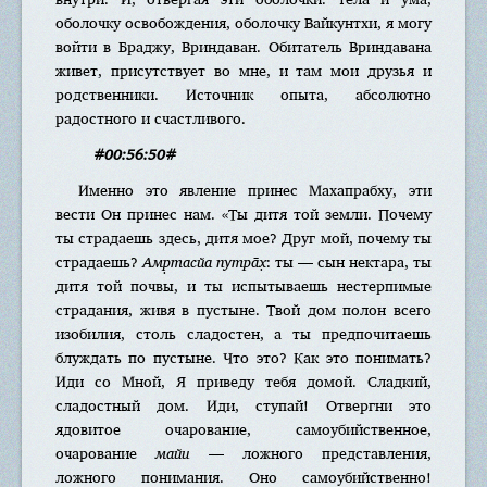
оболочку освобождения, оболочку Вайкунтхи, я могу
войти в Браджу, Вриндаван. Обитатель Вриндавана
живет, присутствует во мне, и там мои друзья и
родственники. Источник опыта, абсолютно
радостного и счастливого.
#00:56:50#
Именно это явление принес Махапрабху, эти
вести Он принес нам. «Ты дитя той земли. Почему
ты страдаешь здесь, дитя мое? Друг мой, почему ты
страдаешь?
Амр̣тасйа путра̄х̣
: ты — сын нектара, ты
дитя той почвы, и ты испытываешь нестерпимые
страдания, живя в пустыне. Твой дом полон всего
изобилия, столь сладостен, а ты предпочитаешь
блуждать по пустыне. Что это? Как это понимать?
Иди со Мной, Я приведу тебя домой. Сладкий,
сладостный дом. Иди, ступай! Отвергни это
ядовитое очарование, самоубийственное,
очарование
майи
— ложного представления,
ложного понимания. Оно самоубийственно!