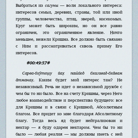
Выбраться из
сагуны
— волн локального интереса:
интересов семьи, деревни, страны, той или иной
группы, человечества, птиц, зверей, насекомых.
Круг может быть широким, но он все равно
ограничен, это ограниченное явление. Ничто
меньшее, нежели Кришна. Все должно быть связано
с Ним и рассматриваться сквозь призму Его
интересов.
#00:49:57#
Сарва-бхӯтеш̣у йах̣ паш́йед бхагавад-бха̄вам
а̄тманах̣
. Каким будет мой интерес там? Не
независимый. Речь не идет о независимой дружбе с
чем бы то ни было. Все на счету Кришны, через Него
любое взаимодействие и перспектива будущего: все
для Кришны и в связи с Кришной, Абсолютным
благом. Все придет ко мне благодаря Абсолютному
благу. Тогда весь яд будет нейтрализован и
нектар — я буду одарен нектаром. Чем бы то ни
было — любая реалия — мы должны иметь с ней