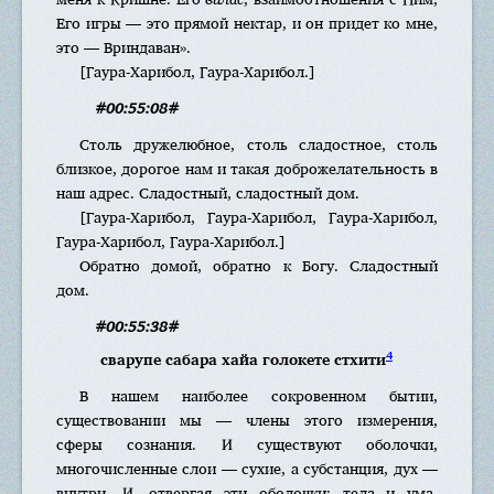
Его игры — это прямой нектар, и он придет ко мне,
это — Вриндаван».
[Гаура-Харибол, Гаура-Харибол.]
#00:55:08#
Столь дружелюбное, столь сладостное, столь
близкое, дорогое нам и такая доброжелательность в
наш адрес. Сладостный, сладостный дом.
[Гаура-Харибол, Гаура-Харибол, Гаура-Харибол,
Гаура-Харибол, Гаура-Харибол.]
Обратно домой, обратно к Богу. Сладостный
дом.
#00:55:38#
4
сварупе сабара хайа голокете стхити
В нашем наиболее сокровенном бытии,
существовании мы — члены этого измерения,
сферы сознания. И существуют оболочки,
многочисленные слои — сухие, а субстанция, дух —
внутри. И, отвергая эти оболочки: тела и ума,