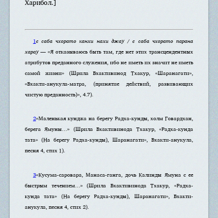
Харибол.]
1
е саба чхорато канхи нахи джау / е саба чхорато парана
харау
— «Я отказываюсь быть там, где нет этих трансцендентных
атрибутов преданного служения, ибо не иметь их значит не иметь
самой жизни» (Шрила Бхактивинод Тхакур, «Шаранагати»,
«Бхакти-анукула-матра, (принятие действий, развивающих
чистую преданность)», 4.7).
2
«Маленькая кунджа на берегу Радха-кунды, холм Говардхан,
берега Ямуны…» (Шрила Бхактивинода Тхакур, «Радха-кунда
тата» (На берегу Радха-кунды), Шаранагати», Бхакти-анукула,
песня 4, стих 1).
3
«Кусума-саровара, Манаса-ганга, дочь Калинды Ямуна с ее
быстрым течением…» (Шрила Бхактивинода Тхакур, «Радха-
кунда тата» (На берегу Радха-кунды), Шаранагати», Бхакти-
анукула, песня 4, стих 2).