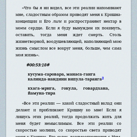
«Что бы я ни видел, все эти реалии напоминают
мне, сладостным образом приводят меня к Кришна-
концепции и Его
лиле
и распространяют нектар в
моем сердце. Если я буду вынужден их покинуть,
оставить, тогда меня ждет смерть. Столь
жизнетворной, воодушевляющей, наполняющей мою
жизнь смыслом все вокруг меня, больше, чем сама
моя жизнь».
#00:53:18#
кусума-саровара, манаса-ганга
3
калинда-нандини випула-таранга
кхага-мрига, гокула, говардхана,
йамуна-тира
«Все эти реалии — какой сладостный вклад они
делают и приближают Кришну ко мне! Если я
лишусь этих реалий, тогда продолжать жить для
меня будет немыслимым. Все эти реалии со
скоростью молнии, со скоростью света приводят
меня к Кришне. Его
вилас
, взаимоотношения с Ним,