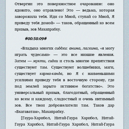
Отвергни это поверхностное очарование: оно
ядовито, оно отравлено! Это — ведьма, которая
заворожила тебя. Иди со Мной, ступай со Мной, Я
приведу тебя домой» — таков, обращенный ко всем
призыв, зов Махапрабху.
#00:58:09#
«Владыка многих
сиддхи
:
анима
,
лагхима
, «я могу
играть чудесами» — это все низшие явления.
Затем —
мукти
,
сидхи
и столь многие препятствия
существуют там. Существуют волшебники, маги,
существует
карма-канда
, но Я с наименьшими
усилиями приведу тебя в восточную сторону, где
под землей зарыто истинное богатство». Это
универсальный призыв, благодатный, обращенный
ко всем и каждому, сладостный и очень интимный
зов. Все твои доброжелатели там. Таков дар
«Бхагаватам», Махапрабху.
[Гаура-Харибол, Нитай-Гаура Харибол, Нитай-
Гаура Харибол, Нитай-Гаура Харибол, Нитай-Гаура