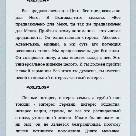
#00:31:04#
Все предназначено для Него. Все предназначено
для Него. В Бхагавад-гите сказано: «Все
предназначено для Меня, ты так же предназначен
для Меня». Прийти к этому пониманию – это чистая
преданность. Он единственная сторона, Абсолют.
Адвая-гьяна, единый, а мы суть Его потенция
различных типов. Мы предназначены для Его лилы.
Он совершает лилу, а мы вносим вклад в нее. Это
универсальное видение целого. И ты должен прийти
к такой гармонии. Без этого ты думаешь, ты имеешь
некий отдельный интерес, частный интерес.
#00:32:05#
Личные интерес, интерес семьи, а грубый или
тонкий - интерес деревни, интерес общества,
интерес нации, страны, но все это расширенный
эгоизм, утонченный эгоизм. Каким бы великим он
ни был, он не является безграничным, поэтому
лишен истинного положения. Ничто меньшее,