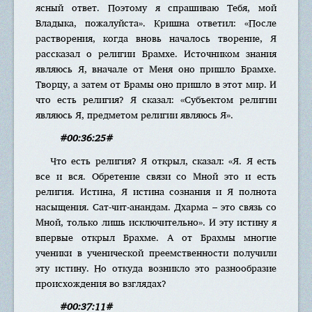
ясный ответ. Поэтому я спрашиваю Тебя, мой
Владыка, пожалуйста». Кришна ответил: «После
растворения, когда вновь началось творение, Я
рассказал о религии Брамхе. Источником знания
являюсь Я, вначале от Меня оно пришло Брамхе.
Творцу, а затем от Брамы оно пришло в этот мир. И
что есть религия? Я сказал: «Субъектом религии
являюсь Я, предметом религии являюсь Я».
#00:36:25#
Что есть религия? Я открыл, сказал: «Я. Я есть
все и вся. Обретение связи со Мной это и есть
религия. Истина, Я истина сознания и Я полнота
насыщения. Сат-чит-анандам. Дхарма – это связь со
Мной, только лишь исключительно». И эту истину я
впервые открыл Брахме. А от Брахмы многие
ученики в ученической преемственности получили
эту истину. Но откуда возникло это разнообразие
происхождения во взглядах?
#00:37:11#