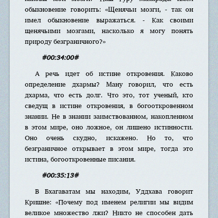
обыкновение говорить: «Щенячьи мозги, - так он
имел обыкновение выражаться. - Как своими
щенячьими мозгами, насколько я могу понять
природу безграничного?»
#00:34:00#
А речь идет об истине откровения. Каково
определение дхармы? Ману говорил, что есть
дхарма, что есть долг. Что это, тот ученый, кто
сведущ в истине откровения, в богооткровенном
знании. Не в знании заимствованном, накопленном
в этом мире, оно ложное, он лишено истинности.
Оно очень скудно, искажено. Но то, что
безграничное открывает в этом мире, тогда это
истина, богооткровенные писания.
#00:35:13#
В Бхагаватам мы находим, Уддхава говорит
Кришне: «Почему под именем религии мы видим
великое множество лжи? Никто не способен дать