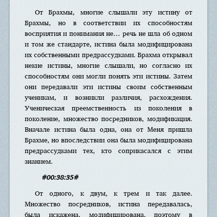
От Брахмы, многие слышали эту истину от
Брахмы, но в соответствии их способностям
восприятия и понимания не… речь не шла об одном
и том же стандарте, истина была модифицирована
их собственными предрассудками. Брахма открывал
некие истины, многие слышали, но согласно их
способностям они могли понять эти истины. Затем
они передавали эти истины своим собственным
ученикам, и возникли различия, расхождения.
Ученическая преемственность из поколения в
поколение, множество посредников, модификация.
Вначале истина была одна, она от Меня пришла
Брахме, но впоследствии она была модифицирована
предрассудками тех, кто соприкасался с этим
знанием.
#00:38:35#
От одного, к двум, к трем и так далее.
Множество посредников, истина передавалась,
была искажена, модифицирована, поэтому в