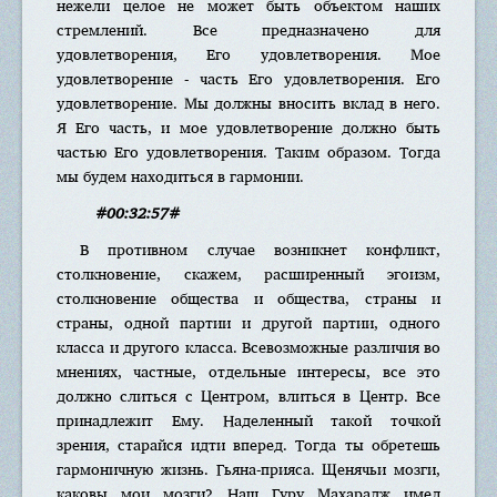
нежели целое не может быть объектом наших
стремлений. Все предназначено для
удовлетворения, Его удовлетворения. Мое
удовлетворение - часть Его удовлетворения. Его
удовлетворение. Мы должны вносить вклад в него.
Я Его часть, и мое удовлетворение должно быть
частью Его удовлетворения. Таким образом. Тогда
мы будем находиться в гармонии.
#00:32:57#
В противном случае возникнет конфликт,
столкновение, скажем, расширенный эгоизм,
столкновение общества и общества, страны и
страны, одной партии и другой партии, одного
класса и другого класса. Всевозможные различия во
мнениях, частные, отдельные интересы, все это
должно слиться с Центром, влиться в Центр. Все
принадлежит Ему. Наделенный такой точкой
зрения, старайся идти вперед. Тогда ты обретешь
гармоничную жизнь. Гьяна-прияса. Щенячьи мозги,
каковы мои мозги? Наш Гуру Махарадж имел