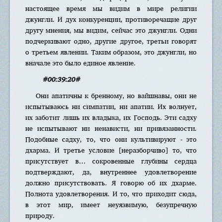
настоящее время мы видим в мире религии
джунгли. И дух конкуренции, противоречащие друг
другу мнения, мы видим, сейчас это джунгли. Одни
подчеркивают одно, другие другое, третьи говорят
о третьем явлении. Таким образом, это джунгли, но
вначале это было единое явление.
#00:39:20#
Они апатичны к бренному, но вайшнавы, они не
испытываюсь ни симпатии, ни апатии. Их волнует,
их заботит лишь их владыка, их Господь. Эти садху
не испытывают ни ненависти, ни привязанности.
Подобные садху, то, что они культивируют - это
дхарма. И третье условие [неразборчиво] то, что
присутствует в… сокровенные глубины сердца
подтверждают, да, внутреннее удовлетворение
должно присутствовать. Я говорю об их дхарме.
Полнота удовлетворения. И то, что приходит сюда,
в этот мир, имеет неуязвимую, безупречную
природу.