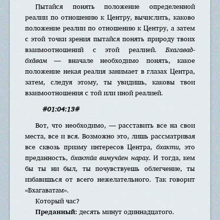
Пытайся понять положение определенной
реалии по отношению к Центру, вычислить, каково
положение реалии по отношению к Центру, а затем
с этой точки зрения пытайся понять природу твоих
взаимоотношений с этой реалией.
Бхагавад-
бха̄вам
— вначале необходимо понять, какое
положение некая реалия занимает в глазах Центра,
затем, следуя этому, ты увидишь, каковы твои
взаимоотношения с той или иной реалией.
#01:04:13#
Вот, что необходимо, — расставить все на свои
места, все и вся. Возможно это, лишь рассматривая
все сквозь призму интересов Центра,
бхакти
, это
преданность,
бхактйа вимучйен нарах̣
. И тогда, кем
бы ты ни был, ты почувствуешь облегчение, ты
избавишься от всего нежелательного. Так говорит
«Бхагаватам».
Который час?
Преданный:
десять минут одиннадцатого.