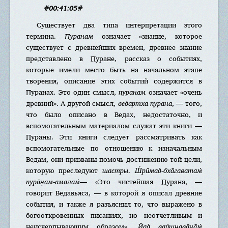
#00:41:05#
Существует два типа интерпретации этого
термина.
Пуранам
означает «знание, которое
существует с древнейших времен, древнее знание
представлено в Пуране, рассказ о событиях,
которые имели место быть на начальном этапе
творения, описание этих событий содержится в
Пуранах. Это один смысл,
пуранам
означает «очень
древний». А другой смысл,
ведартха пурана
, — того,
что было описано в Ведах, недостаточно, и
вспомогательным материалом служат эти книги —
Пураны. Эти книги следует рассматривать как
вспомогательные по отношению к изначальным
Ведам, они призваны помочь достижению той цели,
которую преследуют
шастры
.
Ш́рӣмад-бха̄гаватам̇
пура̄н̣ам-амалам̇
— «Это чистейшая Пурана, —
говорит Ведавьяса, — в которой я описал древние
события, и также я разъяснил то, что выражено в
богооткровенных писаниях, но неотчетливым и
неисчерпывающим образом».
Йад вайш̣н̣ава̄на̄м̇