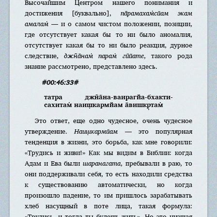
Высочайшим Центром нашего понимания и
достижения [буквально],
па̄рамахам̇сйам экам
амалам̇
— и о самом чистом положении, позиции,
где отсутствует какая бы то ни было аномалия,
отсутствует какая бы то ни было реакция, дурное
следствие,
джн̃а̄нам̇ парам̇ гӣйате
, такого рода
знание рассмотрено, представлено здесь.
#00:46:33#
татра джн̃а̄на-ваирагйа-бхакти-
сахитам̇ наиш̣кармйам а̄вишкр̣там̇
Это ответ, еще одно чудесное, очень чудесное
утверждение.
Наиш̣кармйам
— это популярная
тенденция в жизни, это борьба, как мне говорили:
«Трудись и живи!» Как мы видим в Библии: когда
Адам и Ева были
шаранагата
, пребывали в раю, то
они поддерживали себя, то есть находили средства
к существованию автоматически, но когда
произошло падение, то им пришлось зарабатывать
хлеб насущный в поте лица, такая формула:
«Трудись, и тогда ты будешь жить». Но это низшая