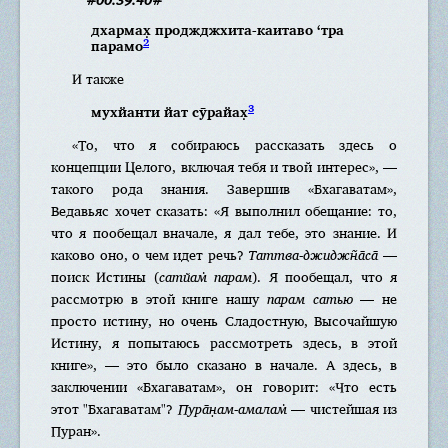
дхармах̣ проджджхита-каитаво ‘тра
2
парамо
И также
3
мухйанти йат сӯрайах̣
«То, что я собираюсь рассказать здесь о
концепции Целого, включая тебя и твой интерес», —
такого рода знания. Завершив «Бхагаватам»,
Ведавьяс хочет сказать: «Я выполнил обещание: то,
что я пообещал вначале, я дал тебе, это знание. И
каково оно, о чем идет речь?
Таттва-джиджн̃а̄са̄
—
поиск Истины (
сатйам̇ парам
). Я пообещал, что я
рассмотрю в этой книге нашу
парам сатью
— не
просто истину, но очень Сладостную, Высочайшую
Истину, я попытаюсь рассмотреть здесь, в этой
книге», — это было сказано в начале. А здесь, в
заключении «Бхагаватам», он говорит: «Что есть
этот "Бхагаватам"?
Пура̄н̣ам-амалам̇
— чистейшая из
Пуран».