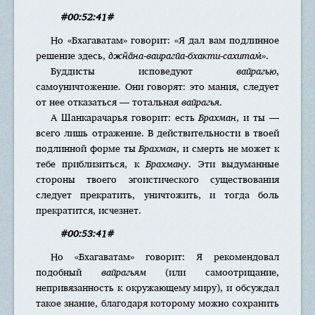
#00:52:41#
Но «Бхагаватам» говорит: «Я дал вам подлинное
решение здесь,
джн̃а̄на-ваирагйа-бхакти-сахитам̇
».
Буддисты исповедуют
вайрагью
,
самоуничтожение. Они говорят: это мания, следует
от нее отказаться — тотальная
вайрагья
.
А Шанкарачарья говорит: есть
Брахман
, и ты —
всего лишь отражение. В действительности в твоей
подлинной форме ты
Брахман
, и смерть не может к
тебе приблизиться, к
Брахману
. Эти выдуманные
стороны твоего эгоистического существования
следует прекратить, уничтожить, и тогда боль
прекратится, исчезнет.
#00:53:41#
Но «Бхагаватам» говорит: Я рекомендовал
подобный
вайрагьям
(или самоотрицание,
непривязанность к окружающему миру), и обсуждал
такое знание, благодаря которому можно сохранить