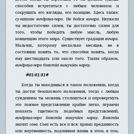
способен встретиться с любым человеком и
сокрушить его взгляды, его позицию. Здесь также:
су-пат̣хан вича̄ран̣а-паро
. Не бойся
вичара
. Неужели
ты недостаточно силен, ты достаточно силен для
того, чтобы победить любую мысль, любую
концепцию этого мира. Существует градация
вичара
.
Мальчик, которому несколько месяцев, не в
состоянии понять то, что способен понять, когда
ему шестнадцать или около того. Таким образом,
вича̄ран̣а-паро бхактйа вимучйен нарах̣
.
#01:01:31#
Когда ты находишься в таком положении, когда
ты достиг безопасного положения, тогда с любым
суждением ты можешь столкнуться и опровергнуть
это ложное представление крайне легко, играючи
показать тщетность подобных представлений,
вича̄ран̣а-паро бхактйа вимучйен нарах̣
.
Бхактйа
значит
сева
.
Сева
есть все и вся: прими преданность
или жертвенность, подлинная жизнь в этом, в том,