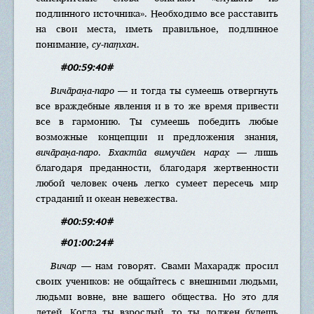
подлинного источника». Необходимо все расставить
на свои места, иметь правильное, подлинное
понимание,
су-пат̣хан
.
#00:59:40#
Вича̄ран̣а-паро
— и тогда ты сумеешь отвергнуть
все враждебные явления и в то же время привести
все в гармонию. Ты сумеешь победить любые
возможные концепции и предложения знания,
вича̄ран̣а-паро
.
Бхактйа вимучйен нарах̣
— лишь
благодаря преданности, благодаря жертвенности
любой человек очень легко сумеет пересечь мир
страданий и океан невежества.
#00:59:40#
#01:00:24#
Вичар
— нам говорят. Свами Махарадж просил
своих учеников: не общайтесь с внешними людьми,
людьми вовне, вне вашего общества. Но это для
детей. Когда ты взрослый, то ты должен будешь