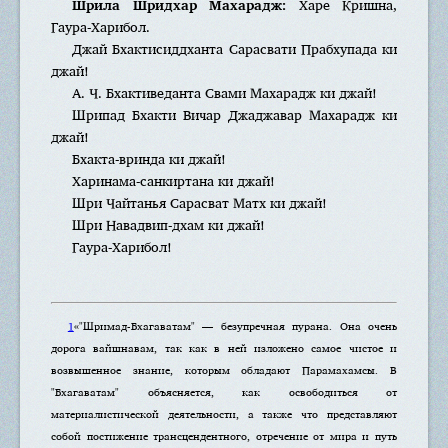
Шрила Шридхар Махарадж:
Харе Кришна,
Гаура-Харибол.
Джай Бхактисиддханта Сарасвати Прабхупада ки
джай!
А. Ч. Бхактиведанта Свами Махарадж ки джай!
Шрипад Бхакти Вичар Джаджавар Махарадж ки
джай!
Бхакта-вринда ки джай!
Харинама-санкиртана ки джай!
Шри Чайтанья Сарасват Матх ки джай!
Шри Навадвип-дхам ки джай!
Гаура-Харибол!
1
«"Шримад-Бхагаватам" — безупречная пурана. Она очень
дорога вайшнавам, так как в ней изложено самое чистое и
возвышенное знание, которым обладают Парамахамсы. В
"Бхагаватам" объясняется, как освободиться от
материалистической деятельности, а также что представляют
собой постижение трансцендентного, отречение от мира и путь