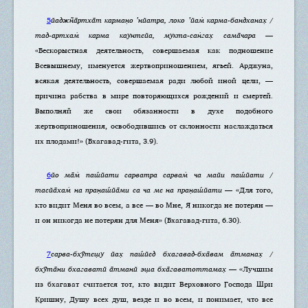
5
йаджн̃а̄ртха̄т карман̣о ’нйатра, локо ’йам̇ карма-бандханах̣ /
тад-артхам̇ карма каунтейа, мукта-сан̇гах̣ сама̄чара
—
«Бескорыстная деятельность, совершаемая как подношение
Всевышнему, именуется жертвоприношением, ягьей. Арджуна,
всякая деятельность, совершаемая ради любой иной цели, —
причина рабства в мире повторяющихся рождений и смертей.
Выполняй же свои обязанности в духе подобного
жертвоприношения, освободившись от склонности наслаждаться
их плодами!» (Бхагавад-гита, 3.9).
6
йо ма̄м̇ паш́йати сарватра сарвам̇ ча майи паш́йати /
тасйа̄хам̇ на пран̣аш́йа̄ми са ча ме на пран̣аш́йати
— «Для того,
кто видит Меня во всем, а все — во Мне, Я никогда не потерян —
и он никогда не потерян для Меня» (Бхагавад-гита, 6.30).
7
сарва-бхӯтеш̣у йах̣ паш́йед бхагавад-бха̄вам а̄тманах̣ /
бхӯта̄ни бхагаватй а̄тманй эш̣а бха̄гаватоттамах̣
— «Лучшим
из бхагават считается тот, кто видит Верховного Господа Шри
Кришну, Душу всех душ, везде и во всем, и понимает, что все