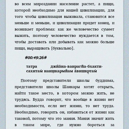
во всем мироздании население растет, а пищи,
которой необходимо для нашей цивилизации, для
того чтобы цивилизация выживала, становится все
меньше и меньше, и цивилизации придет конец, и
возникает проблема: как же человечество сумеет
выжить, поэтому человечество нуждается в том,
чтобы доставать или добывать как можно больше
пищи, выращивать [буквально].
#00:49:26#
татра джн̃а̄на-ваирагйа-бхакти-
сахитам̇ наиш̣кармйам а̄вишкр̣там̇
Поэтому представители школы буддизма,
представители школы Шанкары хотят открыть,
найти такое место, в котором можно жить, не
трудясь. Будда говорит, что вообще в жизни нет
необходимости, если нет жизни, то нет труда.
Необходимо, говорить он, избавиться от жизни как
таковой, потому что это мания. Мания значит жить
в таком мире, где нужно бороться за