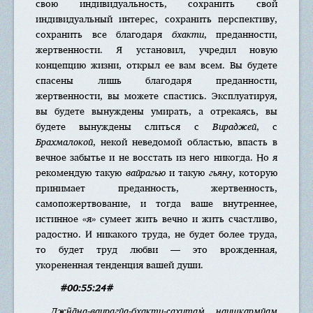
свою индивидуальность, сохранить свой
индивидуальный интерес, сохранить перспективу,
сохранить все благодаря
бхакти
, преданности,
жертвенности. Я установил, учредил новую
концепцию жизни, открыл ее вам всем. Вы будете
спасены лишь благодаря преданности,
жертвенности, вы можете спастись. Эксплуатируя,
вы будете вынуждены умирать, а отрекаясь, вы
будете вынуждены слиться с
Вираджей
, с
Брахмалокой
, некой неведомой областью, впасть в
вечное забытье и не восстать из него никогда. Но я
рекомендую такую
вайрагью
и такую
гьяну
, которую
принимает преданность, жертвенность,
самопожертвование, и тогда ваше внутреннее,
истинное «я» сумеет жить вечно и жить счастливо,
радостно. И никакого труда, не будет более труда,
то будет труд любви — это врожденная,
укорененная тенденция вашей души.
#00:55:24#
Джн̃а̄на-ваирагйа-бхакти-сахитам̇ наиш̣кармйам