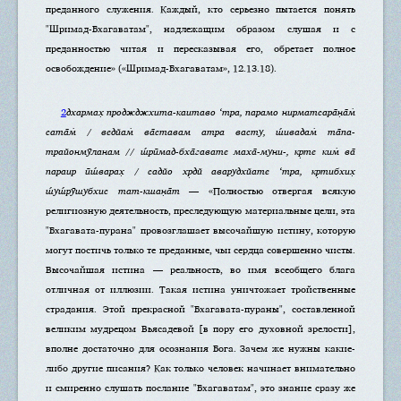
преданного служения. Каждый, кто серьезно пытается понять
"Шримад-Бхагаватам", надлежащим образом слушая и с
преданностью читая и пересказывая его, обретает полное
освобождение» («Шримад-Бхагаватам», 12.13.18).
2
дхармах̣ проджджхита-каитаво ‘тра, парамо нирматсара̄н̣а̄м̇
сата̄м̇ / ведйам̇ ва̄ставам атра васту, ш́ивадам̇ та̄па-
трайонмӯланам // ш́рӣмад-бха̄гавате маха̄-муни-, кр̣те ким̇ ва̄
параир ӣш́варах̣ / садйо хр̣дй аварудхйате ‘тра, кр̣тибхих̣
ш́уш́рӯшубхис тат-кшан̣а̄т
— «Полностью отвергая всякую
религиозную деятельность, преследующую материальные цели, эта
"Бхагавата-пурана" провозглашает высочайшую истину, которую
могут постичь только те преданные, чьи сердца совершенно чисты.
Высочайшая истина — реальность, во имя всеобщего блага
отличная от иллюзии. Такая истина уничтожает тройственные
страдания. Этой прекрасной "Бхагавата-пураны", составленной
великим мудрецом Вьясадевой [в пору его духовной зрелости],
вполне достаточно для осознания Бога. Зачем же нужны какие-
либо другие писания? Как только человек начинает внимательно
и смиренно слушать послание "Бхагаватам", это знание сразу же