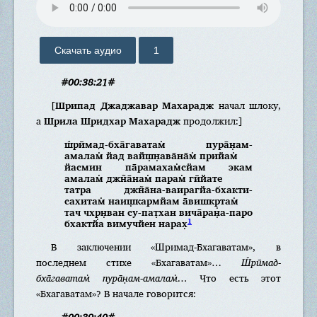
Скачать аудио
1
#00:38:21#
[
Шрипад Джаджавар Махарадж
начал шлоку,
а
Шрила Шридхар Махарадж
продолжил:]
ш́рӣмад-бха̄гаватам̇ пура̄н̣ам-
амалам̇ йад вайш̣н̣ава̄на̄м̇ прийам̇
йасмин па̄рамахам̇сйам экам
амалам̇ джн̃а̄нам̇ парам̇ гӣйате
татра джн̃а̄на-ваирагйа-бхакти-
сахитам̇ наиш̣кармйам а̄вишкр̣там̇
тач чхр̣н̣ван су-пат̣хан вича̄ран̣а-паро
1
бхактйа вимучйен нарах̣
В заключении «Шримад-Бхагаватам», в
последнем стихе «Бхагаватам»…
Ш́рӣмад-
бха̄гаватам̇ пура̄н̣ам-амалам̇…
Что есть этот
«Бхагаватам»? В начале говорится:
#00:39:40#