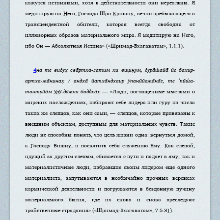
кажутся истинными, хотя в действительности они нереальны. Я
медитирую на Него, Господа Шри Кришну, вечно пребывающего в
трансцендентной обители, которая всегда свободна от
иллюзорных образов материального мира. Я медитирую на Него,
ибо Он — Абсолютная Истина» («Шримад-Бхагаватам», 1.1.1).
4
на те видух̣ сва̄ртха-гатим̇ хи виш̣н̣ум̇, дура̄ш́айа̄ йе бахир-
артха-ма̄нинах̣ / андха̄ йатха̄ндхаир упанӣйама̄на̄с, те ’пӣш́а-
тантрйа̄м уру-да̄мни баддха̄х̣
— «Люди, поглощенные мыслями о
мирских наслаждениях, избирают себе лидера или гуру из числа
таких же слепцов, как они сами, — слепцов, которые привязаны к
внешним объектам, доступным для материальных чувств. Такие
люди не способны понять, что цель жизни одна: вернуться домой,
к Господу Вишну, и посвятить себя служению Ему. Как слепой,
идущий за другим слепым, сбивается с пути и падает в яму, так и
материалистичные люди, избравшие своим лидером еще одного
материалиста, запутываются в необычайно прочных веревках
кармической деятельности и погружаются в бездонную пучину
материального бытия, где их снова и снова преследуют
тройственные страдания» («Шримад-Бхагаватам», 7.5.31).