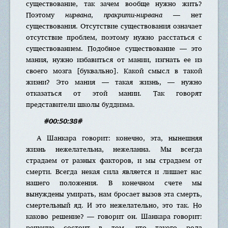
существование, так зачем вообще нужно жить?
Поэтому
нирвана
,
пракрити-нирвана
— нет
существования. Отсутствие существования означает
отсутствие проблем, поэтому нужно расстаться с
существованием. Подобное существование — это
мания, нужно избавиться от мании, изгнать ее из
своего мозга [буквально]. Какой смысл в такой
жизни? Это мания — такая жизнь, — нужно
отказаться от этой мании. Так говорят
представители школы буддизма.
#00:50:38#
А Шанкара говорит: конечно, эта, нынешняя
жизнь нежелательна, нежеланна. Мы всегда
страдаем от разных факторов, и мы страдаем от
смерти. Всегда некая сила является и лишает нас
нашего положения. В конечном счете мы
вынуждены умирать, нам бросает вызов эта смерть,
смертельный яд. И это нежелательно, это так. Но
каково решение? — говорит он. Шанкара говорит:
решение состоит в том, что такого рода