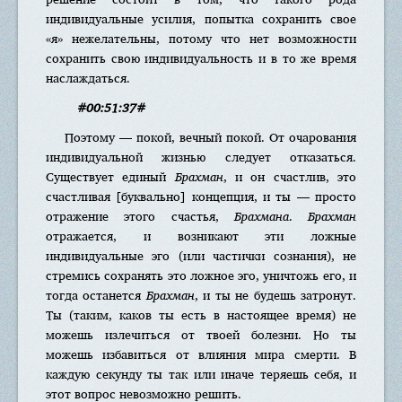
индивидуальные усилия, попытка сохранить свое
«я» нежелательны, потому что нет возможности
сохранить свою индивидуальность и в то же время
наслаждаться.
#00:51:37#
Поэтому — покой, вечный покой. От очарования
индивидуальной жизнью следует отказаться.
Существует единый
Брахман
, и он счастлив, это
счастливая [буквально] концепция, и ты — просто
отражение этого счастья,
Брахмана
.
Брахман
отражается, и возникают эти ложные
индивидуальные эго (или частички сознания), не
стремись сохранять это ложное эго, уничтожь его, и
тогда останется
Брахман
, и ты не будешь затронут.
Ты (таким, каков ты есть в настоящее время) не
можешь излечиться от твоей болезни. Но ты
можешь избавиться от влияния мира смерти. В
каждую секунду ты так или иначе теряешь себя, и
этот вопрос невозможно решить.