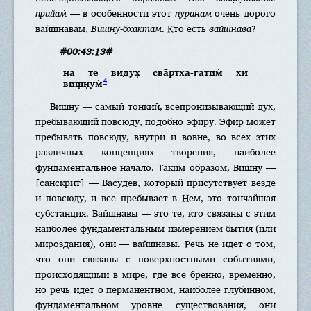
прийам̇
— в особенности этот
пуранам
очень дорого
вайшнавам,
Вишну-бхактам
. Кто есть
вайшнава
?
#00:43:13#
на те видух̣ сва̄ртха-гатим̇ хи
4
виш̣н̣ум̇
Вишну — самый тонкий, всепронизывающий дух,
пребывающий повсюду, подобно эфиру. Эфир может
пребывать повсюду, внутри и вовне, во всех этих
различных концепциях творения, наиболее
фундаментальное начало. Таким образом, Вишну —
[санскрит] — Васудев, который присутствует везде
и повсюду, и все пребывает в Нем, это тончайшая
субстанция. Вайшнавы — это те, кто связаны с этим
наиболее фундаментальным измерением бытия (или
мироздания), они — вайшнавы. Речь не идет о том,
что они связаны с поверхностными событиями,
происходящими в мире, где все бренно, временно,
но речь идет о перманентном, наиболее глубинном,
фундаментальном уровне существования, они