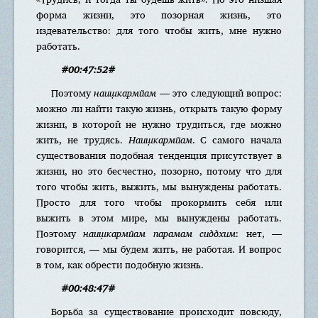
форма жизни, это позорная жизнь, это
издевательство: для того чтобы жить, мне нужно
работать.
#00:47:52#
Поэтому
наиш̣кармйам
— это следующий вопрос:
можно ли найти такую жизнь, открыть такую форму
жизни, в которой не нужно трудиться, где можно
жить, не трудясь.
Наиш̣кармйам
. С самого начала
существования подобная тенденция присутствует в
жизни, но это бесчестно, позорно, потому что для
того чтобы жить, выжить, мы вынуждены работать.
Просто для того чтобы прокормить себя или
выжить в этом мире, мы вынуждены работать.
Поэтому
наиш̣кармйам парамам сиддхим
: нет, —
говорится, — мы будем жить, не работая. И вопрос
в том, как обрести подобную жизнь.
#00:48:47#
Борьба за существование происходит повсюду,