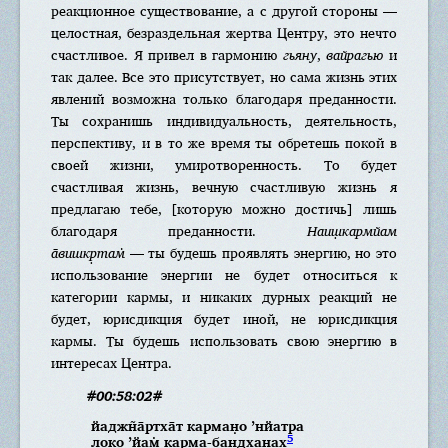
реакционное существование, а с другой стороны —
целостная, безраздельная жертва Центру, это нечто
счастливое. Я привел в гармонию
гьяну
,
вайрагью
и
так далее. Все это присутствует, но сама жизнь этих
явлений возможна только благодаря преданности.
Ты сохранишь индивидуальность, деятельность,
перспективу, и в то же время ты обретешь покой в
своей жизни, умиротворенность. То будет
счастливая жизнь, вечную счастливую жизнь я
предлагаю тебе, [которую можно достичь] лишь
благодаря преданности.
Наиш̣кармйам
а̄вишкр̣там̇
— ты будешь проявлять энергию, но это
использование энергии не будет относиться к
категории кармы, и никаких дурных реакций не
будет, юрисдикция будет иной, не юрисдикция
кармы. Ты будешь использовать свою энергию в
интересах Центра.
#00:58:02#
йаджн̃а̄ртха̄т карман̣о ’нйатра
5
локо ’йам̇ карма-бандханах̣