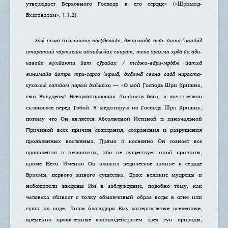
утверждает Верховного Господа в его сердце» («Шримад-
Бхагаватам», 1.1.2).
3
ом̇ намо бхагавате ва̄судева̄йа, джанма̄дй асйа йато ’нвайа̄д
итараташ́ ча̄ртхешв абхиджн̃ах̣ свара̄т̣, тене брахма хр̣да̄ йа а̄ди-
кавайе мухйанти йат сӯрайах̣ / теджо-ва̄ри-мр̣да̄м̇ йатха̄
винимайо йатра три-сарго ’мр̣ша̄, дха̄мна̄ свена сада̄ нираста-
кухакам̇ сатйам̇ парам̇ дхӣмахи
— «О мой Господь Шри Кришна,
сын Васудевы! Всепроникающая Личность Бога, я почтительно
склоняюсь перед Тобой. Я медитирую на Господа Шри Кришну,
потому что Он является Абсолютной Истиной и изначальной
Причиной всех причин созидания, сохранения и разрушения
проявленных вселенных. Прямо и косвенно Он сознает все
проявления и независим, ибо не существует иной причины,
кроме Него. Именно Он вложил ведическое знание в сердце
Брахмы, первого живого существа. Даже великие мудрецы и
небожители введены Им в заблуждение, подобно тому, как
человека сбивает с толку обманчивый образ воды в огне или
суши на воде. Лишь благодаря Ему материальные вселенные,
временно проявленные взаимодействием трех гун природы,