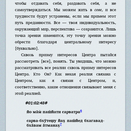
чтобы отдавать себя, раздавать себя, а не
самоутверждаться. Мы можем жить в
севе
, и все
трудности будут устранены, если мы примем этот
путь преданности. Все — твоя индивидуальность,
окружающий мир, перспектива — сохранится. Лишь
точка зрения изменится, эту точку зрения можно
обрести благодаря центральному интересу
[буквально].
Сквозь призму интересов Центра пытайся
рассмотреть [все], понять. Ты увидишь, что можно
рассматривать все реалии сквозь призму интересов
Центра. Кто Он? Как некая реалия связана с
Центром, как я связан с Центром, и,
соответственно, какие отношения связывают меня с
этой реалией.
#01:02:48#
6
йо ма̄м̇ паш́йати сарватра
сарва-бхӯтеш̣у йах̣ паш́йед бхагавад-
7
бха̄вам а̄тманах̣