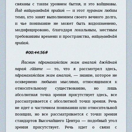
связаны с таким уровнем бытия, и это вайшнавы.
Йад вайш̣н̣ава̄на̄м̇ прийам̇
— и этот
пуранам
любим
теми, кто занят выполнением своего вечного долга,
и чье понимание не может быть видоизменено,
модифицировано, благодаря локальным, местным
требованиям времени и пространства,
вайш̣н̣ава̄на̄м̇
прийам̇
.
#00:44:56#
Йасмин па̄рамахам̇сйам экам амалам̇ джн̃а̄нам̇
парам̇ гӣйате
— то, что я рассмотрел здесь,
па̄рамахам̇сйам экам амалам̇
, — знание, которое не
осквернено любыми мыслями, относящимися к
относительному существованию, но лишь
абсолютная точка зрения присутствует здесь, все
рассматривается с абсолютной точки зрения. Речь
не идет о частичном понимании или относительной
позиции, но все рассматривается с точки зрения
стандартов Высочайшего Центра — подобный угол
зрения присутствует. Речь идет о связи с