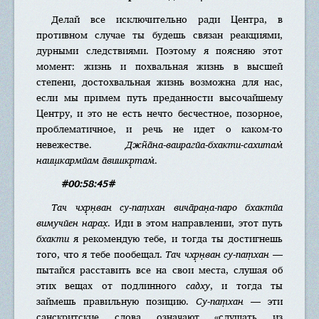
Делай все исключительно ради Центра, в
противном случае ты будешь связан реакциями,
дурными следствиями. Поэтому я поясняю этот
момент: жизнь и похвальная жизнь в высшей
степени, достохвальная жизнь возможна для нас,
если мы примем путь преданности высочайшему
Центру, и это не есть нечто бесчестное, позорное,
проблематичное, и речь не идет о каком-то
невежестве.
Джн̃а̄на-ваирагйа-бхакти-сахитам̇
наиш̣кармйам а̄вишкр̣там̇
.
#00:58:45#
Тач чхр̣н̣ван су-пат̣хан вича̄ран̣а-паро бхактйа
вимучйен нарах̣
. Иди в этом направлении, этот путь
бхакти
я рекомендую тебе, и тогда ты достигнешь
того, что я тебе пообещал.
Тач чхр̣н̣ван су-пат̣хан
—
пытайся расставить все на свои места, слушая об
этих вещах от подлинного
садху
, и тогда ты
займешь правильную позицию.
Су-пат̣хан
— эти
санскритские слова означают «слушать из