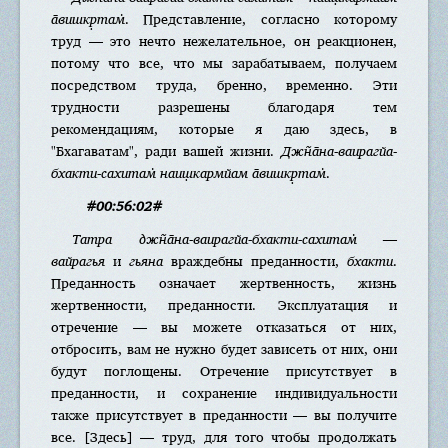
а̄вишкр̣там̇
. Представление, согласно которому
труд — это нечто нежелательное, он реакционен,
потому что все, что мы зарабатываем, получаем
посредством труда, бренно, временно. Эти
трудности разрешены благодаря тем
рекомендациям, которые я даю здесь, в
"Бхагаватам", ради вашей жизни.
Джн̃а̄на-ваирагйа-
бхакти-сахитам̇ наиш̣кармйам а̄вишкр̣там̇
.
#00:56:02#
Татра джн̃а̄на-ваирагйа-бхакти-сахитам̇ —
вайрагья
и
гьяна
враждебны преданности,
бхакти
.
Преданность означает жертвенность, жизнь
жертвенности, преданности. Эксплуатация и
отречение — вы можете отказаться от них,
отбросить, вам не нужно будет зависеть от них, они
будут поглощены. Отречение присутствует в
преданности, и сохранение индивидуальности
также присутствует в преданности — вы получите
все. [Здесь] — труд, для того чтобы продолжать