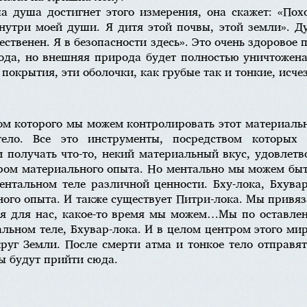
 душа достигнет этого измерения, она скажет: «Пох
нутри моей души. Я дитя этой почвы, этой земли». Д
ественен. Я в безопасности здесь». Это очень здоровое 
ода, но внешняя природа будет полностью уничтожена
 покрытия, эти оболочки, как грубые так и тонкие, исче
вом которого мы можем контролировать этот материальн
 тело. Все это инструменты, посредством которы
получать что-то, некий материальный вкус, удовлетво
ром материального опыта. Но ментально мы можем быт
нтальном теле различной ценности. Бху-лока, Бхувар
ного опыта. И также существует Питри-лока. Мы привяз
ся для нас, какое-то время мы можем…Мы по оставле
альном теле, Бхувар-лока. И в целом центром этого ми
руг Земли. После смерти атма и тонкое тело отправят
ы будут прийти сюда.