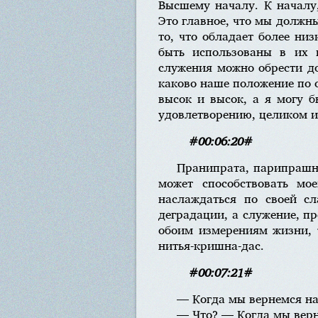
Высшему началу. К началу,
Это главное, что мы должн
то, что обладает более н
быть использованы в их и
служения можно обрести до
каково наше положение по 
высок и высок, а я могу б
удовлетворению, целиком и 
#00:06:20#
Пранипрата, парипрашна
может способствовать мо
наслаждаться по своей с
деградации, а служение, п
обоим измерениям жизни, 
нитья-кришна-дас.
#00:07:21#
— Когда мы вернемся н
— Что? — Когда мы вер