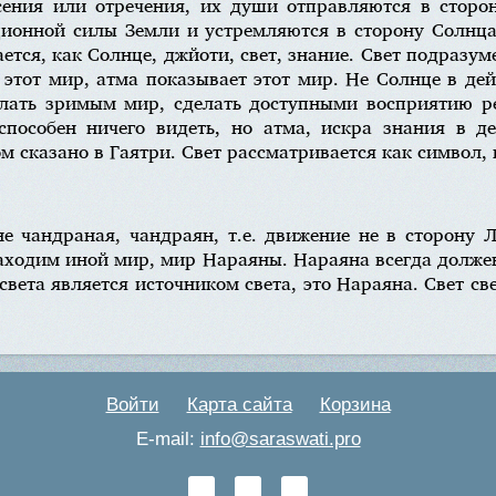
асения или отречения, их души отправляются в сторо
ионной силы Земли и устремляются в сторону Солнца,
тся, как Солнце, джйоти, свет, знание. Свет подразум
этот мир, атма показывает этот мир. Не Солнце в дейс
елать зримым мир, сделать доступными восприятию р
способен ничего видеть, но атма, искра знания в де
 сказано в Гаятри. Свет рассматривается как символ, 
не чандраная, чандраян, т.е. движение не в сторону 
аходим иной мир, мир Нараяны. Нараяна всегда долже
света является источником света, это Нараяна. Свет св
Войти
Карта сайта
Корзина
E-mail:
info@saraswati.pro