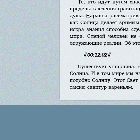
Те, кто идут путем сп
пределы влечения гравитац
душа. Нараяна рассматривае
как Солнца делает зримым 
искра знания способна сд
мира. Слепой человек не 
окружающие реалии. Об этом
#00:12:02#
Существует уттараяна, 
Солнца. И в том мире мы н
подобно Солнцу. Этот Свет 
также: савитур вареньям.