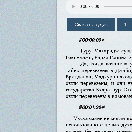
Скачать аудио
1
#00:00:00#
— Гуру Махарадж сущес
Говиндажи, Радха Гопинатх
— Да, когда возникла у
тайно перевезены в Джайпу
Вриндаван, Мадхура наход
были перевезены, и они не
государство Бхаратпур. Эт
были перевезены в Камован
#00:01:20#
Мусульмане не могли пон
использовано с целью духо
почему бы не опыт зрени