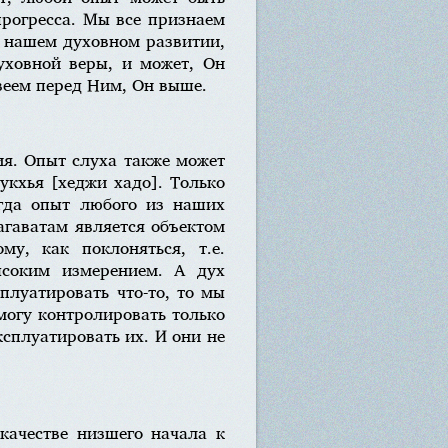
прогресса. Мы все признаем
в нашем духовном развитии,
уховной веры, и может, Он
веем перед Ним, Он выше.
ния. Опыт слуха также может
укхья [хеджи хадо]. Только
огда опыт любого из наших
агаватам является объектом
му, как поклоняться, т.е.
ысоким измерением. А дух
плуатировать что-то, то мы
могу контролировать только
ксплуатировать их. И они не
качестве низшего начала к