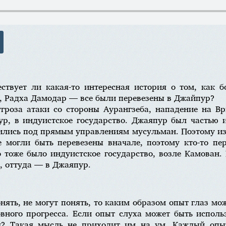
твует ли какая-то интересная история о том, как б
, Радха Дамодар — все были перевезены в Джайпур?
гроза атаки со стороны Аурангзеба, нападение на В
р, в индуистское государство. Джаяпур был частью и
ились под прямым управлениям мусульман. Поэтому из
 могли быть перевезены вначале, поэтому кто-то пе
о тоже было индуистское государство, возле Камован. 
, оттуда — в Джаяпур.
ять, не могут понять, то каким образом опыт глаз мо
вного прогресса. Если опыт слуха может быть исполь
я? Такая мысль не приходит им на ум. Каждый опы