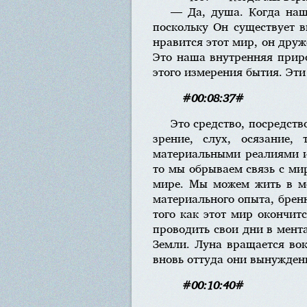
— Да, душа. Когда наша
поскольку Он существует в
нравится этот мир, он друж
Это наша внутренняя прир
этого измерения бытия. Эти
#00:08:37#
Это средство, посредст
зрение, слух, осязание,
материальными реалиями и 
то мы обрываем связь с ми
мире. Мы можем жить в ме
материального опыта, брен
того как этот мир окончит
проводить свои дни в мент
Земли. Луна вращается вок
вновь оттуда они вынужден
#00:10:40#