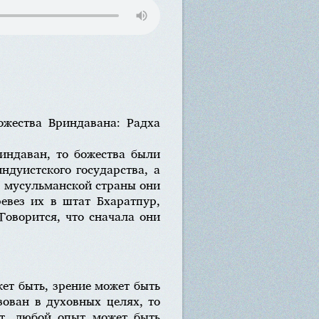
ожества Вриндавана: Радха
риндаван, то божества были
ндуистского государства, а
 мусульманской страны они
ревез их в штат Бхаратпур,
Говорится, что сначала они
жет быть, зрение может быть
зован в духовных целях, то
т, любой опыт может быть