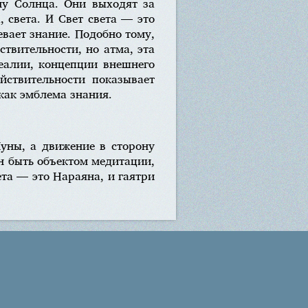
ну Солнца. Они выходят за
 света. И Свет света — это
евает знание. Подобно тому,
твительности, но атма, эта
еалии, концепции внешнего
йствительности показывает
как эмблема знания.
Луны, а движение в сторону
н быть объектом медитации,
ета — это Нараяна, и гаятри