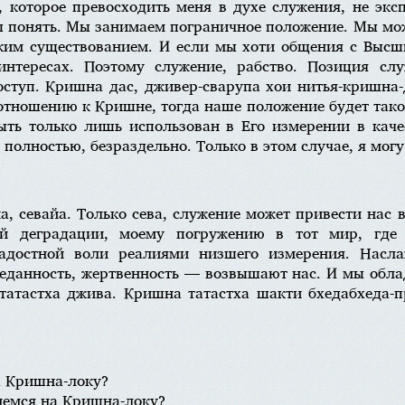
 которое превосходить меня в духе служения, не экс
ы понять. Мы занимаем пограничное положение. Мы мо
изким существованием. И если мы хоти общения с Выс
нтересах. Поэтому служение, рабство. Позиция сл
ступ. Кришна дас, дживер-сварупа хои нитья-кришна-
отношению к Кришне, тогда наше положение будет тако
ыть только лишь использован в Его измерении в каче
полностью, безраздельно. Только в этом случае, я могу 
, севайа. Только сева, служение может привести нас в
ей деградации, моему погружению в тот мир, где
ладостной воли реалиями низшего измерения. Насл
реданность, жертвенность — возвышают нас. И мы обл
татастха джива. Кришна татастха шакти бхедабхеда-п
а Кришна-локу?
немся на Кришна-локу?