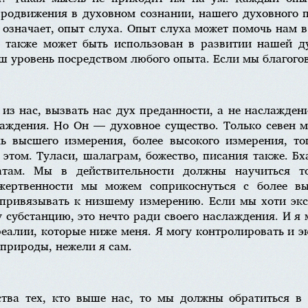
родвижения в духовном сознании, нашего духовного 
 означает, опыт слуха. Опыт слуха может помочь нам 
я также может быть использован в развитии нашей д
аш уровень посредством любого опыта. Если мы благого
 из нас, вызвать нас дух преданности, а не наслажде
аждения. Но Он — духовное существо. Только севен м
ь высшего измерения, более высокого измерения, т
 этом. Туласи, шалаграм, божество, писания также. Бх
атам. Мы в действительности должны научиться то
 жертвенности мы можем соприкоснуться с более в
привязывать к низшему измерению. Если мы хоти экс
 субстанцию, это нечто ради своего наслаждения. И я 
еалии, которые ниже меня. Я могу контролировать и э
 природы, нежели я сам.
тва тех, кто выше нас, то мы должны обратиться в 