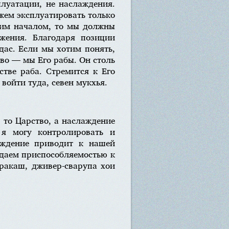
плуатации, не наслаждения.
жем эксплуатировать только
шим началом, то мы должны
ужения. Благодаря позиции
дас. Если мы хотим понять,
во — мы Его рабы. Он столь
стве раба. Стремится к Его
войти туда, севен мукхья.
 то Царство, а наслаждение
 я могу контролировать и
аждение приводит к нашей
адаем приспособляемостью к
ракаш, дживер-сварупа хои