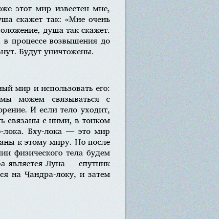
оже этот мир известен мне,
уша скажет так: «Мне очень
положение, душа так скажет.
 в процессе возвышения до
знут. Будут уничтожены.
ый мир и использовать его:
х мы можем связываться с
рение. И если тело уходит,
ь связаны с ними, в тонком
-лока. Бху-лока — это мир
аны к этому миру. Но после
нии физического тела будем
ра является Луна — спутник
ся на Чандра-локу, и затем