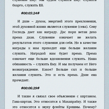
бхарго, служить Ей.
#00:05:24#
И дхие – духом, энергией этого преклонения,
этой духовной жизни является служение (сева). Севу
Господь дает как награду. Дас пори ветан дехо
према дхан. Служение означает не желать
результатов этого служения для себя. Но в качестве
награды к нам приходит еще больше желание
служить. Наградой нам будет према. Према
означает еще больше вдохновения служить. Наша
обязанность – служить Ему. И мы получаем от Него
вознаграждение. Какое? Больше сил и больше
желания служить. Это и есть према. Дхие ена
прачедаят.
#00:06:29#
И также я связал свое объяснение с киртаном.
Гана-киртан. Это относится к Махапрабху. И также
это относится к звуку флейты Кришны. Почему?