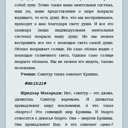
собой луну. Точно также наша ментальная система,
наш ум, наше представление о мире покрыло
видящего, то есть душу. Все, что мы воспринимаем,
приходит к нам благодаря свету души. И все это
аханкара (наша индивидуальная ментальная
система) покрыла нашу душу. Но мы можем
воспринять все это с помощью света самой души.
Облако покрывает солнце. Но само облако видно с
помощью солнечного света. Однако само солнце
покрыто облаком. Мы не можем его видеть, таково
положение.
Ученик:
Савитур также означает Кришна.
#00:15:21#
Шридхар Махарадж:
Нет, савитур – это джива,
дживатма. Савитур вареньям. И дживатма
принадлежит миру поклонения. А что такое
«бхарго»? Это сияющий мир Кришны. И бхарго
относится к девасья бхарго. Она – энергия Кришны.
Она принадлежит Ему. А что означает «дева»?