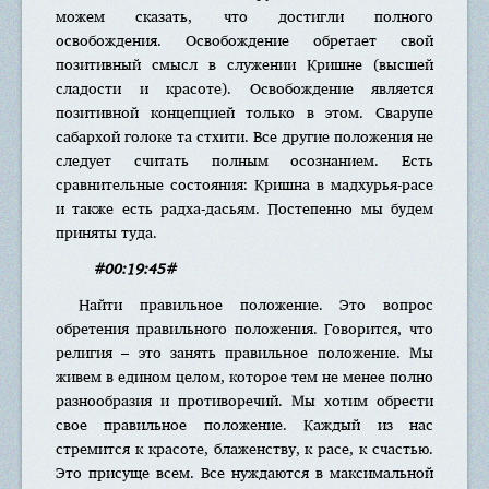
можем сказать, что достигли полного
освобождения. Освобождение обретает свой
позитивный смысл в служении Кришне (высшей
сладости и красоте). Освобождение является
позитивной концепцией только в этом. Сварупе
сабархой голоке та стхити. Все другие положения не
следует считать полным осознанием. Есть
сравнительные состояния: Кришна в мадхурья-расе
и также есть радха-дасьям. Постепенно мы будем
приняты туда.
#00:19:45#
Найти правильное положение. Это вопрос
обретения правильного положения. Говорится, что
религия – это занять правильное положение. Мы
живем в едином целом, которое тем не менее полно
разнообразия и противоречий. Мы хотим обрести
свое правильное положение. Каждый из нас
стремится к красоте, блаженству, к расе, к счастью.
Это присуще всем. Все нуждаются в максимальной