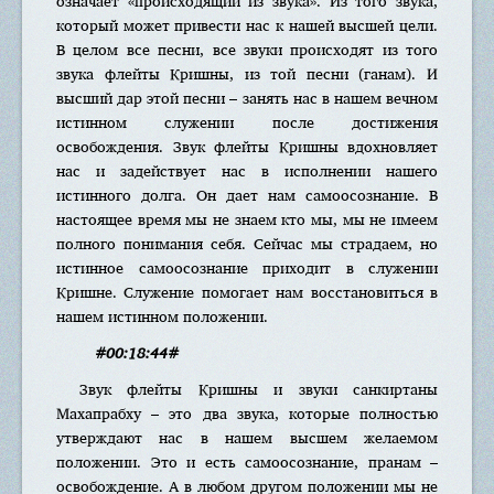
означает «происходящий из звука». Из того звука,
который может привести нас к нашей высшей цели.
В целом все песни, все звуки происходят из того
звука флейты Кришны, из той песни (ганам). И
высший дар этой песни – занять нас в нашем вечном
истинном служении после достижения
освобождения. Звук флейты Кришны вдохновляет
нас и задействует нас в исполнении нашего
истинного долга. Он дает нам самоосознание. В
настоящее время мы не знаем кто мы, мы не имеем
полного понимания себя. Сейчас мы страдаем, но
истинное самоосознание приходит в служении
Кришне. Служение помогает нам восстановиться в
нашем истинном положении.
#00:18:44#
Звук флейты Кришны и звуки санкиртаны
Махапрабху – это два звука, которые полностью
утверждают нас в нашем высшем желаемом
положении. Это и есть самоосознание, пранам –
освобождение. А в любом другом положении мы не