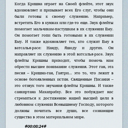
Когда Кришна играет на Своей флейте, этот звук
вдохновляет и призывает всех Его слуг, чтобы они
были готовы к своему служению. Например,
встретить Его в кунжах или где-то еще. Звук флейты
помогает мальчикам-пастушкам в их служении Ему.
Он помогает гопи быть готовыми в их служении
Ему. И также вдохновляет тех, кто служит Ему в
ватсалья-расе: Нанду, Яшоду и других. Он
направляет их служению в этой ватсалья-расе. Звук
флейты Кришны приходит, чтобы помочь нам
обрести высшее понимание служения. Этот ган, эта
песня – Кришна-ган, Гаятри... это то, что лежит в
основе богоявленных истин. Священные Писания –
это отзвук того звучания флейты Кришны. И также
санкиртана Махапрабху. Все это побуждает нас
стремиться к достижению нашей высшей цели в
любовном служении Всевышнему Господу, которого
должны почитать все души, все сознающие
существа в этом материальном мире.
#00:08:24#