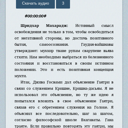
Скачать аудио
3
#00:00:00#
Шридхар Махарадж:
Истинный смысл
освобождения не только в том, чтобы освободиться
от негативной стороны, но достичь позитивного
бытия, самоосознания. Гаудия-вайшнавы
утверждают: мукхир тване рупам сварупене вьява
стхити. Нам необходимо выбраться из болезненного
состояния и восстановиться в своим истинном
положении. Это и есть позитивная концепция
мукти.
Итак, Джива Госвами дал объяснение Гаятри в
связи со служением Кришне, Кришна-дасьям. Я не
использовал это объяснение, но ту же идею я
попытался вложить в свое объяснение Гаятри,
связав его с обретением служения на Голоке. Я
объяснил все последовательно, шаг за шагом,
согласно философской школе Бхагаваты. Гана
траяте. Если правильно повторять эту гаятри, мы