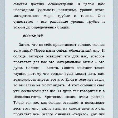
сможем достичь освобождения. В целом нам
необходимо учитывать различные уровни этого
материального мира: грубые и тонкие. Они
существуют - все различные уровни: грубые и
тонкие до определенных стадий.
#00:02:13#
Затем, что из себя представляет солнце, солнце
того мира? Перед нами сейчас объективный мир. И
солнце, которое освещает его для нас, которое
проявляет для нас это материальное бытие – это
душа. Солнце – савита. Савита означает также
«душа», потому что только душа может дать нам
возможность видеть все это. Если в теле нет души,
то эти глаза не могут видеть. И этот обычный свет
уже бесполезен для нас. О душе так говорится и в
«Бхагавад-гите». Хритинам локам имам равини.
Точно так же, как солнце освещает и показывает
весь этот мир, так и атма, на самом деле это она
проявляет все. Бхарго означает «теджас». Как луч