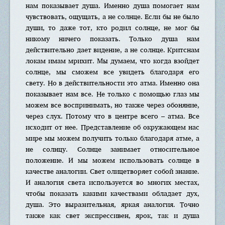
нам показывает душа. Именно душа помогает нам
чувствовать, ощущать, а не солнце. Если бы не было
души, то даже тот, кто родил солнце, не мог бы
никому ничего показать. Только душа нам
действительно дает видение, а не солнце. Критснам
локам имам мрихит. Мы думаем, что когда взойдет
солнце, мы сможем все увидеть благодаря его
свету. Но в действительности это атма. Именно она
показывает нам все. Не только с помощью глаз мы
можем все воспринимать, но также через обоняние,
через слух. Потому что в центре всего – атма. Все
исходит от нее. Представление об окружающем нас
мире мы можем получить только благодаря атме, а
не солнцу. Солнце занимает относительное
положение. И мы можем использовать солнце в
качестве аналогии. Свет олицетворяет собой знание.
И аналогия света используется во многих местах,
чтобы показать какими качествами обладает дух,
душа. Это выразительная, яркая аналогия. Точно
также как свет экспрессивен, ярок, так и душа