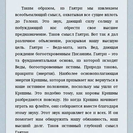
Таким образом, из Гаятри мы извлекаем
всеобъемлющий смысл, охватывая все сущее вплоть
до Голоки. Это звук, дающий силу солнцу и
побуждающий нас обрести свое высшее
предназначение. Таков смысл Гаятри. Вот так я дал
различное объяснение, раскрывая нашу высшую
цель. Гаятри – Веда-мата, мать Вед, дающая
рождение богооткровенным Писаниям. Гаятри – это
та фундаментальная основа, из которой исходят
Веды, богооткровенные истины. Природа такова,
пракрити (энергия). Наиболее основополагающая
энергия Кришны, которая призывает нас вернуться в
наше истинное положение, поскольку мы ушли от
Кришны. Это подобно тому, как коровы Кришны
разбредаются повсюду. Но когда Кришна начинает
играть на флейте, они собираются вместе благодаря
этому звуку. Этот звук направляет все и всех. И он
помогает нам обнаружить нашу обязанность, наш
высший долг. Таков истинный глубокий смысл
Гаятри.