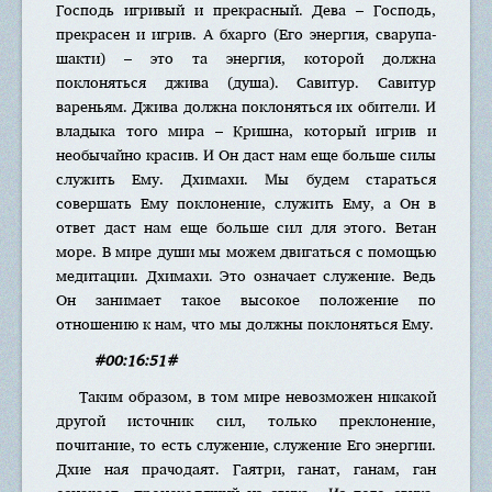
Господь игривый и прекрасный. Дева – Господь,
прекрасен и игрив. А бхарго (Его энергия, сварупа-
шакти) – это та энергия, которой должна
поклоняться джива (душа). Савитур. Савитур
вареньям. Джива должна поклоняться их обители. И
владыка того мира – Кришна, который игрив и
необычайно красив. И Он даст нам еще больше силы
служить Ему. Дхимахи. Мы будем стараться
совершать Ему поклонение, служить Ему, а Он в
ответ даст нам еще больше сил для этого. Ветан
море. В мире души мы можем двигаться с помощью
медитации. Дхимахи. Это означает служение. Ведь
Он занимает такое высокое положение по
отношению к нам, что мы должны поклоняться Ему.
#00:16:51#
Таким образом, в том мире невозможен никакой
другой источник сил, только преклонение,
почитание, то есть служение, служение Его энергии.
Дхие ная прачодаят. Гаятри, ганат, ганам, ган