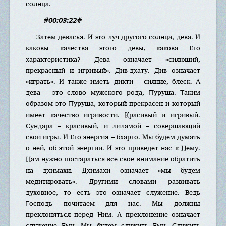
солнца.
#00:03:22#
Затем девасья. И это луч другого солнца, дева. И
каковы качества этого девы, какова Его
характеристика? Дева означает «сияющий,
прекрасный и игривый». Див-дхату. Див означает
«играть». И также иметь дикти – сияние, блеск. А
дева – это слово мужского рода, Пуруша. Таким
образом это Пуруша, который прекрасен и который
имеет качество игривости. Красивый и игривый.
Сундара – красивый, и лиламой – совершающий
свои игры. И Его энергия – бхарго. Мы будем думать
о ней, об этой энергии. И это приведет нас к Нему.
Нам нужно постараться все свое внимание обратить
на дхимахи. Дхимахи означает «мы будем
медитировать». Другими словами развивать
духовное, то есть это означает служение. Ведь
Господь почитаем для нас. Мы должны
преклоняться перед Ним. А преклонение означает
служение Ему. Мы будем служить Ему. Служить