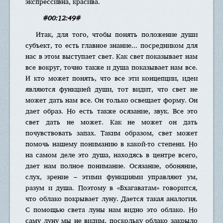
экспрессивна, красива.
#00:12:49#
Итак, для того, чтобы понять положение души
субъект, то есть главное знание... посредником для
нас в этом выступает свет. Как свет показывает нам
все вокруг, точно также и душа показывает нам все.
И кто может понять, что все эти концепции, идеи
являются функцией души, тот видит, что свет не
может дать нам все. Он только освещает форму. Он
дает образ. Но есть также осязание, звук. Все это
свет дать не может. Как не может он дать
почувствовать запах. Таким образом, свет может
помочь нашему пониманию в какой-то степени. Но
на самом деле это душа, находясь в центре всего,
дает нам полное понимание. Осязание, обоняние,
слух, зрение – этими функциями управляют ум,
разум и душа. Поэтому в «Бхагаватам» говорится,
что облако покрывает луну. Дается такая аналогия.
С помощью света луны нам видно это облако. Но
саму луну мы не видим, поскольку облако закрыло