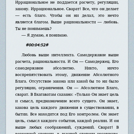
Иррациональное не поддается расчету, регуляции,
закону. Иррациональное. Сварат! Все, что он делает
— есть благо. Чтобы он ни делал, это нечто
является благом. Выше рациональности — любовь.
Ты не понимаешь?
— Я думаю, я понимаю.
#00:04:52#
Любовь выше интеллекта. Самодержавие выше
расчета, рациональности. И Он — Самодержец. Его
самодержавие абсолютно. Никто, ничто
воспрепятствовать этому, движение Абсолютного
Блага. Отсутствие закона или какой бы то ни было
регуляции, ограничения. Он — Абсолютное Благо,
сварат. В Бхагаватам сказано: «Только Он знает цель
и смысл, предназначение всего сущего. Он знает,
какова цель каждого движения в существовании, в
бытии. Все находится под Его контролем. Он знает
цель, смысл каждого события, каждой реалии. И он
выше любых соображений, суждений. Сварат! В
верховной степени, в высшей степени независим.