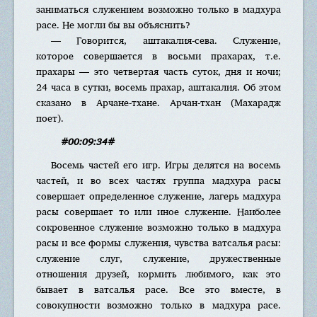
заниматься служением возможно только в мадхура
расе. Не могли бы вы объяснить?
— Говорится, аштакалия-сева. Служение,
которое совершается в восьми прахарах, т.е.
прахары — это четвертая часть суток, дня и ночи;
24 часа в сутки, восемь прахар, аштакалия. Об этом
сказано в Арчане-тхане. Арчан-тхан (Махарадж
поет).
#00:09:34#
Восемь частей его игр. Игры делятся на восемь
частей, и во всех частях группа мадхура расы
совершает определенное служение, лагерь мадхура
расы совершает то или иное служение. Наиболее
сокровенное служение возможно только в мадхура
расы и все формы служения, чувства ватсалья расы:
служение слуг, служение, дружественные
отношения друзей, кормить любимого, как это
бывает в ватсалья расе. Все это вместе, в
совокупности возможно только в мадхура расе.