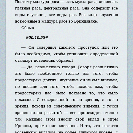
Поэтому мадхура раса — есть мукха раса, основная,
главная раса, центральная раса. Она содержит все
виды служения, все виды рас. Все виды служения
возможные в мадхура расе во Вриндаване.
Обрыв
#00:10:55#
— Он совершил какой-то проступок или это
было необходимо, чтобы установить определенной
стандарт поведения, образец?
— Да, реалистично говоря. Говоря реалистично
это было необходимо только для того, чтобы
предостеречь других. Внутренне он не был виновен,
но внешне для того, чтобы помочь нам, чтобы
предостеречь нас, было показано то, что было
показано. С совершенной точки зрения, с точки
зрения, исходя из совершенного видения, с точки
зрения полно развитой — все происходит именно
так. Каждый атом вносит свой вклад в игры
Кришны, прямо или косвенно. И то, что кажется
косвенным вкладом, на более глубоком уровне, с