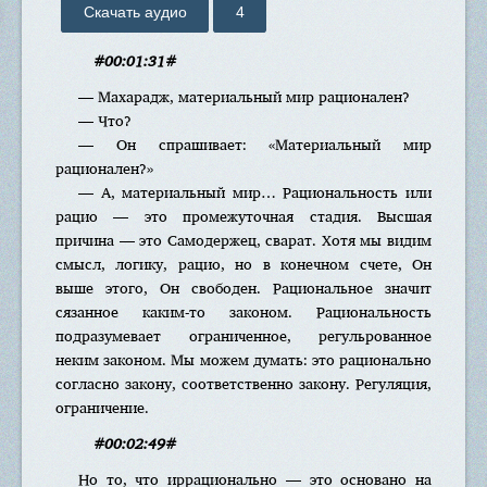
Скачать аудио
4
#00:01:31#
— Махарадж, материальный мир рационален?
— Что?
— Он спрашивает: «Материальный мир
рационален?»
— А, материальный мир… Рациональность или
рацио — это промежуточная стадия. Высшая
причина — это Самодержец, сварат. Хотя мы видим
смысл, логику, рацио, но в конечном счете, Он
выше этого, Он свободен. Рациональное значит
сязанное каким-то законом. Рациональность
подразумевает ограниченное, регульрованное
неким законом. Мы можем думать: это рационально
согласно закону, соответственно закону. Регуляция,
ограничение.
#00:02:49#
Но то, что иррационально — это основано на