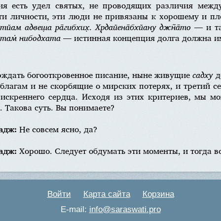
гия есть удел святых, не проводящих различия меж
Эти личности, эти люди не привязаны к хорошему и п
тйам адвеш̣а ра̄гибхих̣
.
Хр̣дайена̄бхйану джн̃а̄то
— и та
 там̇ нибодхата
— истинная концепция долга должна им
рждать богооткровенное писание, ныне живущие
садху
д
благам и не скорбящие о мирских потерях, и третий с
искреннего сердца. Исходя из этих критериев, мы мо
а. Такова суть. Вы понимаете?
адж:
Не совсем ясно, да?
адж:
Хорошо. Следует обдумать эти моменты, и тогда вс
Войти
Карта сайта
Корзина
E-mail:
info@saraswati.pro