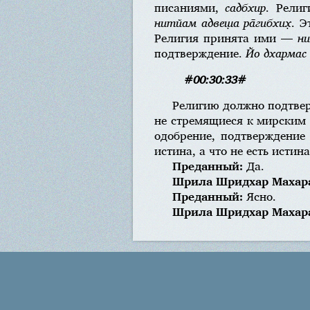
писаниями,
садбхир
. Рели
нитйам адвеш̣а ра̄гибхих̣
. 
Религия принята ими —
ни
подтверждение.
Йо дхармас
#00:30:33#
Религию должно подтве
не стремящиеся к мирским 
одобрение, подтверждение 
истина, а что не есть истин
Преданный:
Да.
Шрила Шридхар Махар
Преданный:
Ясно.
Шрила Шридхар Махар