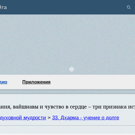
йта
дио
Приложения
ния, вайшнавы и чувство в сердце – три признака и
духовной мудрости
>
33. Дхарма - учение о долге