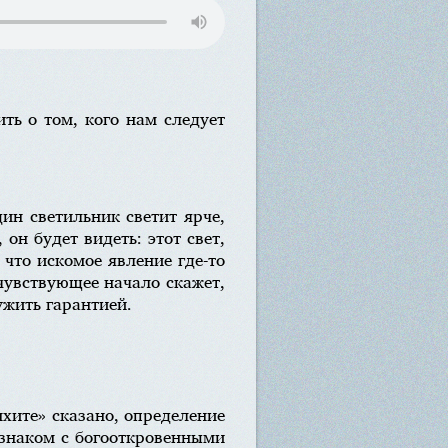
ть о том, кого нам следует
дин светильник светит ярче,
 он будет видеть: этот свет,
 что искомое явление где-то
 чувствующее начало скажет,
ужить гарантией.
мхите» сказано, определение
о знаком с богооткровенными