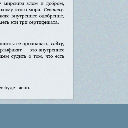
ду мирским злом и добром,
лохому этого мира.
Севитах̣
.
кже внутреннее одобрение,
еть эти три сертификата.
олжны ее признавать,
садху
,
ертификат — это внутреннее
жем судить о том, что есть
е будет ясно.