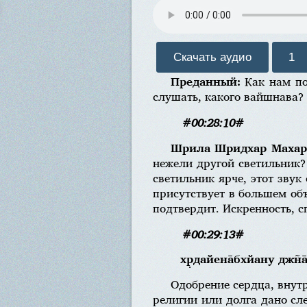
Скачать аудио
1
Преданный:
Как нам пон
слушать, какого вайшнава?
#00:28:10#
Шрила Шридхар Маха
нежели другой светильник? Т
светильник ярче, этот звук
присутствует в большем объ
подтвердит. Искренность, 
#00:29:13#
хр̣дайена̄бхйану джн̃а
Одобрение сердца, внутр
религии или долга дано с