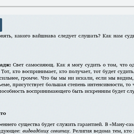
ять, какого вайшнава следует слушать? Как нам суди
радж:
Свет самосияющ. Как я могу судить о том, что о
от, кто воспринимает, кто получает, тот будет судить,
 сильнее, громче. Что бы мы ни искали, если мы видим,
еме, присутствует большая степень интенсивности, то
способность воспринимающего быть искренним будет сл
̄то
еннего существа будет служить гарантией. В «Ману-са
ледующее:
видвадбхих̣ севитах̣
. Религия ведома тем, кт