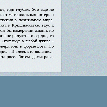
ше, иди глубже. Это еще не
ть от материальных потерь и
ложения в позитивном мире.
вкус к Кришна-катхе, вкус к
ком бы измерении жизни, но
ришне радуют его сердце, то
. Этот вкус в любой дживе –
зверя или в форме Бога. Но
е... И здесь это явление...
а-расе. Затем дасья-раса,