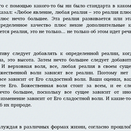
о с помощью какого-то бы ни было стандарта в како
азал: «Любое явление, любая реалия – это реалия плюс
люс нечто большее. Эта реалия развивается или эт
пределенное качество плюс некие дополнительные к
тся реалия, это не только... не только об этом идет реч
тиву следует добавлять к определенной реалии, ко
а, это высота. Затем нечто большее следует добавит
. И верховная воля, все, любая реалия в своем суще
жественной воли зависят все реалии. Поэтому нет 
все зависит от Его сладостной воли. Ваши оценки, в
те Его. Божественная воля стоит за всем, и ее сл
ечто большее, поскольку все сущее зависит от ино
 изменение зависит от Его сладостной воли. И какие-т
б их природе.
блуждая в различных формах жизни, согласно прошлой