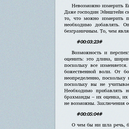
Невозможно измерить Ег
Даже господин Эйнштейн ск
то, что можно измерить п
необходимо добавлять. О
безграничным. То, чем являе
#00:03:23#
Возможность и перспек
оценить: это длина, ширин
поскольку все изменяется
божественной воли. От бо
неопределенно, поскольку 
поскольку вы не учитывае
Необходимо прибавлять н
брахманды – их оценка, их
не возможны. Заключения о
#00:05:04#
О чем бы ни шла речь, 