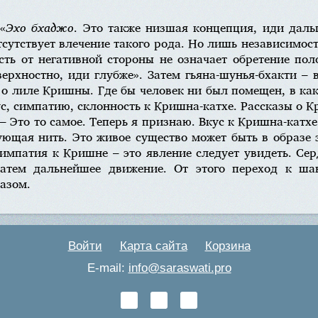
«
Эхо бхаджо
. Это также низшая концепция, иди даль
сутствует влечение такого рода. Но лишь независимос
сть от негативной стороны не означает обретение по
ерхностно, иди глубже». Затем гьяна-шунья-бхакти – 
 о лиле Кришны. Где бы человек ни был помещен, в ка
ус, симпатию, склонность к Кришна-катхе. Рассказы о К
 – Это то самое. Теперь я признаю. Вкус к Кришна-катхе
зующая нить. Это живое существо может быть в образе 
симпатия к Кришне – это явление следует увидеть. Сердц
Затем дальнейшее движение. От этого переход к шант
разом.
Войти
Карта сайта
Корзина
E-mail:
info@saraswati.pro