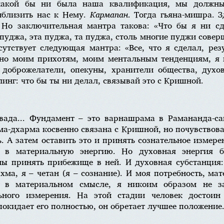
акой бы ни была наша квалификация, мы должны 
иблизить нас к Нему.
Кармапан
. Тогда гьяна-мишра. 
 Но заключительная мантра такова: «Что бы я ни сд
уджа, эта пуджа, та пуджа, столь многие пуджи соверш
утствует следующая мантра: «Все, что я сделал, резу
но моим прихотям, моим ментальным тенденциям, я в
 доброжелатели, опекуны, хранители общества, духо
инг: что бы ты ни делал, связывай это с Кришной.
вада... Фундамент – это варнашрама в Рамананда-с
ма-дхарма косвенно связана с Кришной, но почувствов
ь. А затем оставить это и принять сознательное измер
ы в материальную энергию. Но духовная энергия б
ы принять прибежище в ней. И духовная субстанция: 
хма, я – четан (я – сознание). И моя потребность, ма
 в материальном смысле, я никоим образом не з
ьного измерения. На этой стадии человек достоин 
окидает его полностью, он обретает лучшее положение