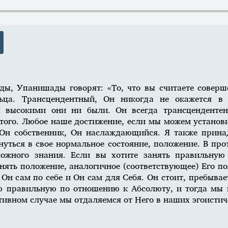
ды, Упанишады говорят: «То, что вы считаете совер
ьца. Трансцендентный, Он никогда не окажется 
ы высокими они ни были. Он всегда трансценденте
того. Любое наше достижение, если мы можем установи
Он собственник, Он наслаждающийся. Я также прина
уться в свое нормальное состояние, положение. В про
 ложного знания. Если вы хотите занять правильну
нять положение, аналогичное (соответствующее) Его 
Он сам по себе и Он сам для Себя. Он стоит, пребывает
 правильную по отношению к Абсолюту, и тогда мы м
тивном случае мы отдаляемся от Него в наших эгоистич