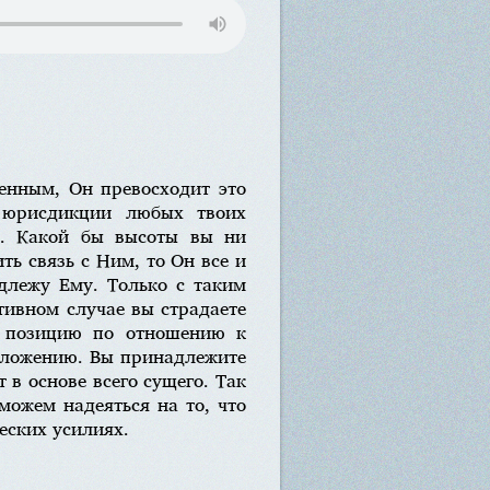
шенным, Он превосходит это
в юрисдикции любых твоих
н. Какой бы высоты вы ни
ть связь с Ним, то Он все и
длежу Ему. Только с таким
тивном случае вы страдаете
ю позицию по отношению к
положению. Вы принадлежите
 в основе всего сущего. Так
ожем надеяться на то, что
еских усилиях.