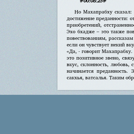
#00:08:25#
Но Махапрабху сказал: 
достижение преданности: от
приобретений, отстраненно
Эхо бхадже – это также пов
повествованиям, рассказам
если он чувствует некий вк
«Да, - говорит Махапрабху.
это позитивное звено, свя
вкус, склонность, любовь, 
начинается преданность. 
сакхья, ватсалья. Таким об