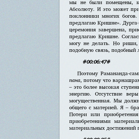
мы не были помещены, к
Абсолюту. И это может пр
поклонники многих богов.
предлагаю Кришне». Дурга-п
церемония завершена, прис
предлагаю Кришне. Соглас
могу не делать. Но риши,
подобную связь, подобный л
#00:06:47#
Поэтому Рамананда-сам
пана
, потому что варнашра
– это более высокая ступен
энергию. Отсутствие вер
могущественная. Мы должн
общего с материей. Я – бра
Потери или приобретения
приобретениями материал
материальных достижений п