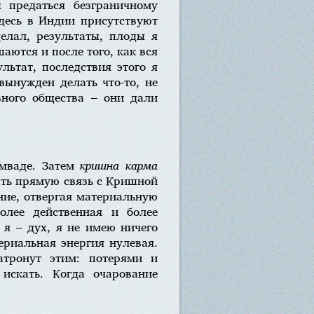
предаться безграничному
Здесь в Индии присутствуют
елал, результаты, плоды я
аются и после того, как вся
льтат, последствия этого я
ынужден делать что-то, не
вного общества – они дали
амваде. Затем
кришна карма
ать прямую связь с Кришной
ение, отвергая материальную
олее действенная и более
я – дух, я не имею ничего
териальная энергия нулевая.
атронут этим: потерями и
искать. Когда очарование
.