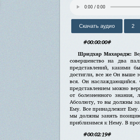
Скачать аудио
2
#00:00:00#
Шридхар Махарадж:
Ве
совершенство на два пал
представлений, какими б
достигли, все же Он выше э
вся. Он наслаждающийся. 
представлением можно верн
от болезненного знания,
Абсолюту, то вы должны за
Ему. Все принадлежит Ему. 
мы должны занять позицию
приблизимся к Нему. В про
#00:02:19#