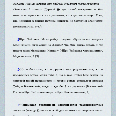
видйате / на хи калйа̄н̣а-кр̣т каш́чид, дургатим̇ та̄та гаччхати
—
«Всевышний ответил: Партха! Не достигший совершенства йог
ничего не теряет ни в материальном, ни в духовном мире. Того,
кто искренен в поиске Истины, никогда не постигнет злой удел»
(Бхагавад-гита, 6.40).
2
Шри Чайтанья Махапрабху говорил: «Куда исчез владыка
Моей жизни, играющий на флейте? Что Мне теперь делать и где
искать сына Махараджи Нанды?» («Шри Чайтанья-чаритамрита»,
Мадхья-лила, 2.15).
3
«Ни о богатстве, ни о друзьях или родственниках, ни о
прекрасных музах молю Тебя Я, но о том, чтобы Мое сердце из
самозабвенной преданности и любви всегда оставалось верным
Тебе, о Всевышний, когда и где бы Я ни родился» (Всевышний
Господь Шри Чайтаньячандра, «Шри Шикшаштакам», 4).
4
«Наивысшая преданность удовлетворяет трансцендентные
желания Господа Кришны и свободна от внешних покровов каких
бы то ни было устремлений, основанных на деятельности или