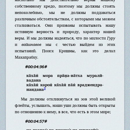
собственному кредо, поэтому мы должны стоять
непоколебимо, мы не должны поддаваться
различным обстоятельствам, с которыми мы можем
сталкиваться. Они призваны испытывать нашу
истинную верность и природу, характер нашей
веры. И мы должны надеяться, что по милости
Гуру
и
вайшнавов
мы с честью выйдем из этих
испытаний. Поиск Кришны, как это делал
Махапрабху.
#00:04:36#
ка̄ха̄н̇ мора пра̄н̣а-на̄тха муралӣ-
вадана
ка̄ха̄н̇ карон̇ ка̄ха̄н̇ па̄н̇ враджендра-
2
нандана
Мы должны откликнуться на зов этой великой
флейты, услышать, наши уши должны быть открыты
по отношению к нему, в все, что есть в этом мире;
#00:04:57#
на дханам̇ на джанам̇ на сундарӣм̇