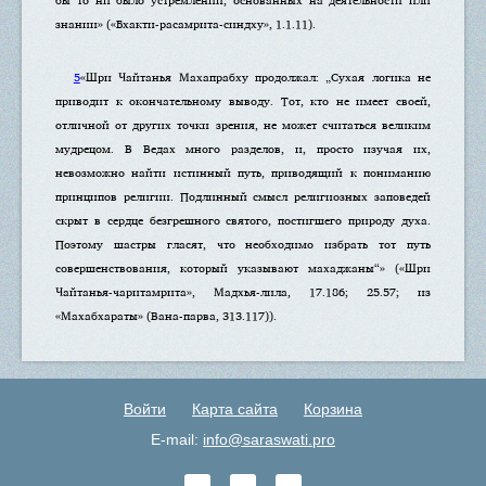
знании» («Бхакти-расамрита-синдху», 1.1.11).
5
«Шри Чайтанья Махапрабху продолжал: „Сухая логика не
приводит к окончательному выводу. Тот, кто не имеет своей,
отличной от других точки зрения, не может считаться великим
мудрецом. В Ведах много разделов, и, просто изучая их,
невозможно найти истинный путь, приводящий к пониманию
принципов религии. Подлинный смысл религиозных заповедей
скрыт в сердце безгрешного святого, постигшего природу духа.
Поэтому шастры гласят, что необходимо избрать тот путь
совершенствования, который указывают махаджаны“» («Шри
Чайтанья-чаритамрита», Мадхья-лила, 17.186; 25.57; из
«Махабхараты» (Вана-парва, 313.117)).
Войти
Карта сайта
Корзина
E-mail:
info@saraswati.pro