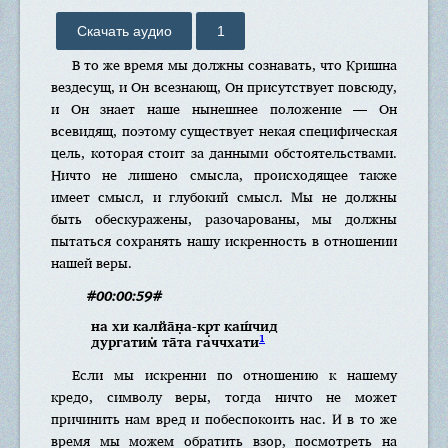
Скачать аудио
1
В то же время мы должны сознавать, что Кришна
вездесущ, и Он всезнающ, Он присутствует повсюду,
и Он знает наше нынешнее положение — Он
всевидящ, поэтому существует некая специфическая
цель, которая стоит за данными обстоятельствами.
Ничто не лишено смысла, происходящее также
имеет смысл, и глубокий смысл. Мы не должны
быть обескуражены, разочарованы, мы должны
пытаться сохранять нашу искренность в отношении
нашей веры.
#00:00:59#
на хи калйа̄н̣а-кр̣т каш́чид
1
дургатим̇ та̄та гаччхати
Если мы искренни по отношению к нашему
кредо, символу веры, тогда ничто не может
причинить нам вред и побеспокоить нас. И в то же
время мы можем обратить взор, посмотреть на