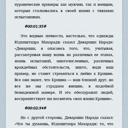
пуранические примеры как мужчин, так и женщин,
которые сталкивались в своей жизни с тяжкими
испытаниями.
#00:01:35#
Это видные личности, настолько, что однажды
Юдхиштхира Махарадж сказал Девариши Нараде:
«Девариши, я опасаюсь того, что, учитывая,
рассматривая нашу жизнь на различных ее этапах,
жизнь испытаний, многочисленных, различных
враждебных обстоятельств, никто, видя наш
пример, не станет стремиться к любви к Кришне.
Все они знают, что Кришна — наш близкий друг, но
все же мы страдаем внешне, в подобной
безнадежной манере. И это обескуражит людей,
воспрепятствует им посвятить свои жизни Кришне».
#00:02:34#
Но с другой стороны, Девариши Нарада сказал:
«Что ты думаешь, Юдхиштхира Махарадж: то, что