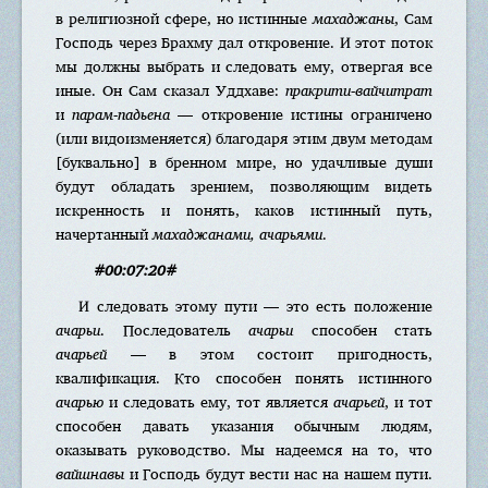
в религиозной сфере, но истинные
махаджаны
, Сам
Господь через Брахму дал откровение. И этот поток
мы должны выбрать и следовать ему, отвергая все
иные. Он Сам сказал Уддхаве:
пракрити-вайчитрат
и
парам-падьена
— откровение истины ограничено
(или видоизменяется) благодаря этим двум методам
[буквально] в бренном мире, но удачливые души
будут обладать зрением, позволяющим видеть
искренность и понять, каков истинный путь,
начертанный
махаджанами, ачарьями
.
#00:07:20#
И следовать этому пути — это есть положение
ачарьи
. Последователь
ачарьи
способен стать
ачарьей
— в этом состоит пригодность,
квалификация. Кто способен понять истинного
ачарью
и следовать ему, тот является
ачарьей
, и тот
способен давать указания обычным людям,
оказывать руководство. Мы надеемся на то, что
вайшнавы
и Господь будут вести нас на нашем пути.