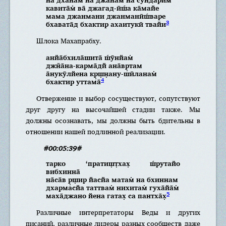
кавита̄м̇ ва̄ джагад-ӣш́а ка̄майе
мама джанмани джанманӣш́варе
3
бхавата̄д бхактир ахаитукӣ твайи
Шлока Махапрабху.
анйа̄бхила̄шита̄ ш́ӯнйам̇
джн̃а̄на-карма̄дй ана̄вр̣там
а̄нукӯлйена кр̣ш̣н̣ану-шӣланам̇
4
бхактир уттама̄
Отвержение и выбор сосуществуют, сопутствуют
друг другу на высочайшей стадии также. Мы
должны осознавать, мы должны быть бдительны в
отношении нашей подлинной реализации.
#00:05:39#
тарко ‘пратиш̣т̣хах̣ ш́рутайо
вибхинна̄
на̄са̄в р̣ш̣ир йасйа матам̇ на бхиннам
дхармасйа таттвам̇ нихитам̇ гуха̄йа̄м̇
5
маха̄джано йена гатах̣ са пантха̄х̣
Различные интерпретаторы Веды и других
писаний, различные лидеры разных сообществ даже