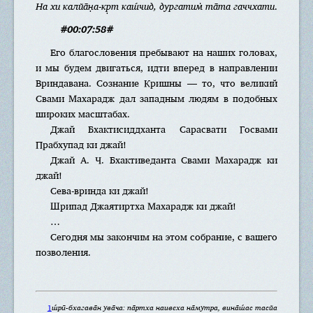
На хи калйа̄н̣а-кр̣т каш́чид, дургатим̇ та̄та гаччхати
.
#00:07:58#
Его благословения пребывают на наших головах,
и мы будем двигаться, идти вперед в направлении
Вриндавана. Сознание Кришны — то, что великий
Свами Махарадж дал западным людям в подобных
широких масштабах.
Джай Бхактисиддханта Сарасвати Госвами
Прабхупад ки джай!
Джай А. Ч. Бхактиведанта Свами Махарадж ки
джай!
Сева-вринда ки джай!
Шрипад Джаятиртха Махарадж ки джай!
…
Сегодня мы закончим на этом собрание, с вашего
позволения.
1
ш́рӣ-бхагава̄н ува̄ча: па̄ртха наивеха на̄мутра, вина̄ш́ас тасйа