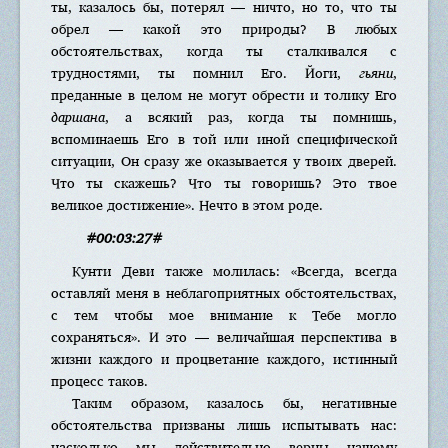
ты, казалось бы, потерял — ничто, но то, что ты
обрел — какой это природы? В любых
обстоятельствах, когда ты сталкивался с
трудностями, ты помнил Его. Йоги,
гьяни
,
преданные в целом не могут обрести и толику Его
даршана
, а всякий раз, когда ты помнишь,
вспоминаешь Его в той или иной специфической
ситуации, Он сразу же оказывается у твоих дверей.
Что ты скажешь? Что ты говоришь? Это твое
великое достижение». Нечто в этом роде.
#00:03:27#
Кунти Деви также молилась: «Всегда, всегда
оставляй меня в неблагоприятных обстоятельствах,
с тем чтобы мое внимание к Тебе могло
сохраняться». И это — величайшая перспектива в
жизни каждого и процветание каждого, истинный
процесс таков.
Таким образом, казалось бы, негативные
обстоятельства призваны лишь испытывать нас:
насколько мы действительно верны нашему