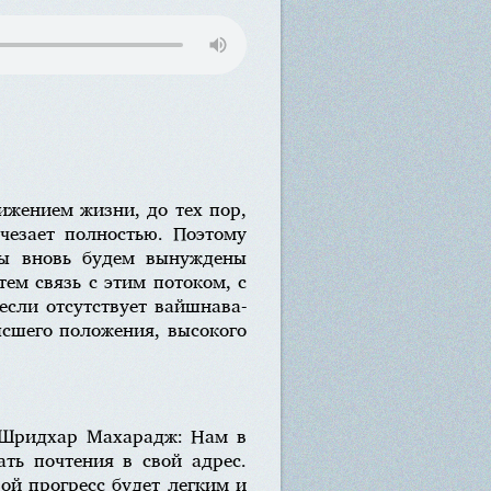
тижением жизни, до тех пор,
счезает полностью. Поэтому
 мы вновь будем вынуждены
ем связь с этим потоком, с
если отсутствует вайшнава-
ысшего положения, высокого
? Шридхар Махарадж: Нам в
ть почтения в свой адрес.
ой прогресс будет легким и