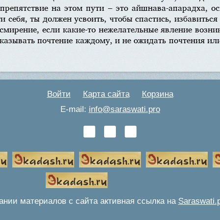
препятствие на этом пути – это айшнава-апарадха, о
и себя, ты должен усвоить, чтобы спастись, избавиться 
смирение, если какие-то нежелательные явление возник
казывать почтение каждому, и не ожидать почтения ил
Войти
Карта сайта
Корзина
E-mail:
info@saraswati.pro
ании материалов с сайта активная ссылка на
Saraswati.