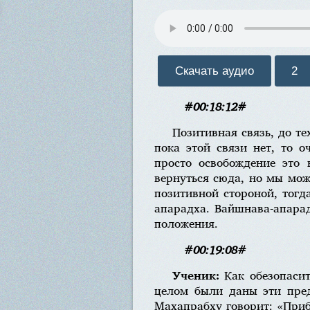
Скачать аудио
2
#00:18:12#
Позитивная связь, до те
пока этой связи нет, то о
просто освобождение это 
вернуться сюда, но мы мож
позитивной стороной, тогд
апарадха. Вайшнава-апарад
положения.
#00:19:08#
Ученик:
Как обезопаси
целом были даны эти пред
Махапрабху говорит: «Приб