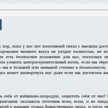
х пор, пока у нас нет позитивной связи с высшим дос
чарование низшего вкуса не уходит полностью, не и
не есть безопасное положение для нас, поскольку
ем уловить центростремительный поток, если мы обрет
а мы в большей или меньшей степени в безопасности, 
ха может низвергнуть нас даже если мы достигаем в
ть себя от вайшнава-апарадхи, защитить себя от нее
писания: оказывать почтения всем, всем, и не ожида
егай к помощи только Божественного звука, и тогда тв