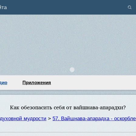
йта
дио
Приложения
Как обезопасить себя от вайшнава-апарадхи?
духовной мудрости
>
57. Вайшнава-апарадха - оскорбле