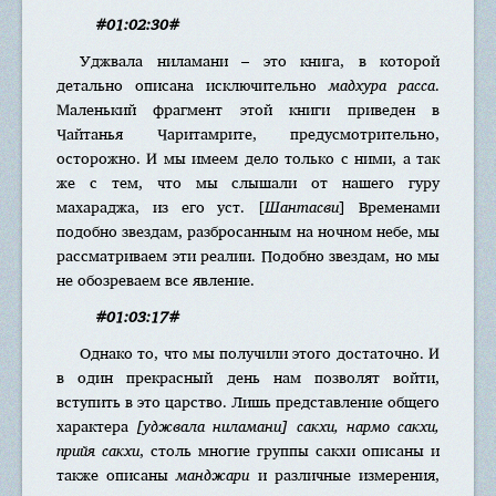
#01:02:30#
Уджвала ниламани – это книга, в которой
детально описана исключительно
мадхура расса
.
Маленький фрагмент этой книги приведен в
Чайтанья Чаритамрите, предусмотрительно,
осторожно. И мы имеем дело только с ними, а так
же с тем, что мы слышали от нашего гуру
махараджа, из его уст. [
Шантасви
] Временами
подобно звездам, разбросанным на ночном небе, мы
рассматриваем эти реалии. Подобно звездам, но мы
не обозреваем все явление.
#01:03:17#
Однако то, что мы получили этого достаточно. И
в один прекрасный день нам позволят войти,
вступить в это царство. Лишь представление общего
характера
[уджвала ниламани] сакхи, нармо сакхи,
прийя сакхи
, столь многие группы сакхи описаны и
также описаны
манджари
и различные измерения,