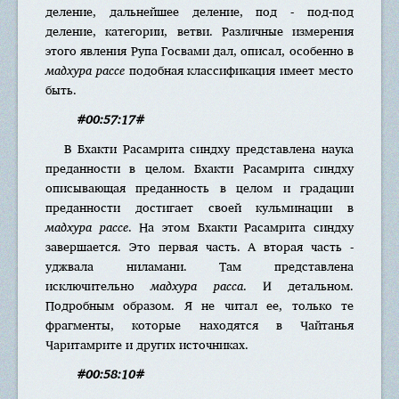
деление, дальнейшее деление, под - под-под
деление, категории, ветви. Различные измерения
этого явления Рупа Госвами дал, описал, особенно в
мадхура рассе
подобная классификация имеет место
быть.
#00:57:17#
В Бхакти Расамрита синдху представлена наука
преданности в целом. Бхакти Расамрита синдху
описывающая преданность в целом и градации
преданности достигает своей кульминации в
мадхура рассе
. На этом Бхакти Расамрита синдху
завершается. Это первая часть. А вторая часть -
уджвала ниламани. Там представлена
исключительно
мадхура расса
. И детальном.
Подробным образом. Я не читал ее, только те
фрагменты, которые находятся в Чайтанья
Чаритамрите и других источниках.
#00:58:10#