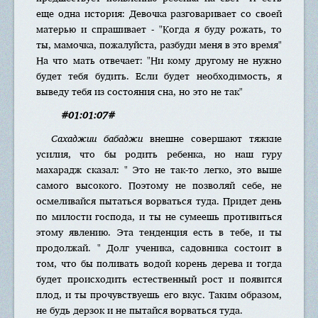
еще одна история: Девочка разговаривает со своей
матерью и спрашивает - "Когда я буду рожать, то
ты, мамочка, пожалуйста, разбуди меня в это время"
На что мать отвечает: "Ни кому другому не нужно
будет тебя будить. Если будет необходимость, я
выведу тебя из состояния сна, но это не так"
#01:01:07#
Сахаджии бабаджи
внешне совершают тяжкие
усилия, что бы родить ребенка, но наш гуру
махарадж сказал: " Это не так-то легко, это выше
самого высокого. Поэтому не позволяй себе, не
осмеливайся пытаться ворваться туда. Придет день
по милости господа, и ты не сумеешь противиться
этому явлению. Эта тенденция есть в тебе, и ты
продолжай. " Долг ученика, садовника состоит в
том, что бы поливать водой корень дерева и тогда
будет происходить естественный рост и появится
плод, и ты прочувствуешь его вкус. Таким образом,
не будь дерзок и не пытайся ворваться туда.