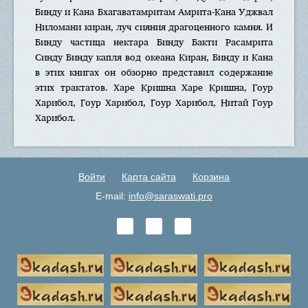
Бинду и Кана Бхагаватамритам Амрита-Кана Уджвал
Ниломани киран, луч сияния драгоценного камня. И
Бинду частица нектара Бинду Бакти Расамрита
Синду Бинду капля вод океана Киран, Бинду и Кана
в этих книгах он обзорно представил содержание
этих трактатов. Харе Кришна Харе Кришна, Гоур
Харибол, Гоур Харибол, Гоур Харибол, Нитай Гоур
Харибол.
Войти
Карта сайта
Корзина
E-mail:
info@saraswati.pro