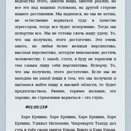
ведомства этого, многие вещи, многие реалии, но
все это над нашими головами, на другой стороне
нашего достижения. Мы надеемся, но мы не хотим,
не естественно ворваться туда в качестве
агрессоров, тогда все будет испорченно. Тогда мы
испортим все. Мы не готовы сжечь нашу удачу. То,
что мы получили, этого достаточно. Это очень
много, но любая более великая перспектива,
высокая перспектива, которую невозможно достичь
человечеству. С какой, стати, я буду не терпелив и
тем самым лишу себя перспективы. Испорчу. То,
что мы получили, этого достаточно. Если мы не
находим ни какой пищи в том, что мы получили и
пытаемся найти пищу в высшей области, то будет
предательством. Рвение, горячее желание, это
хорошо, но стремление ворваться – это глупо.
#01:05:15#
Харе Кришна. Харе Кришна, Харе Кришна, Харе
Кришна. Уджвал Ниломани. Чакроварти Тхакур дал
суть в трёх своих книгах Киран, Бинду и Кана Киран,