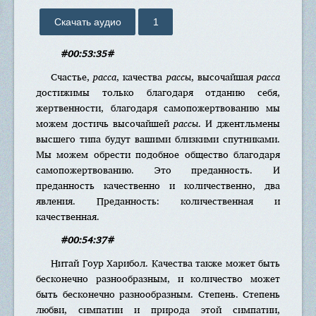
Скачать аудио
1
#00:53:35#
Счастье,
расса
, качества
рассы
, высочайшая
расса
достижимы только благодаря отданию себя,
жертвенности, благодаря самопожертвованию мы
можем достичь высочайшей
рассы
. И джентльмены
высшего типа будут вашими близкими спутниками.
Мы можем обрести подобное общество благодаря
самопожертвованию. Это преданность. И
преданность качественно и количественно, два
явления. Преданность: количественная и
качественная.
#00:54:37#
Нитай Гоур Харибол. Качества также может быть
бесконечно разнообразным, и количество может
быть бесконечно разнообразным. Степень. Степень
любви, симпатии и природа этой симпатии,