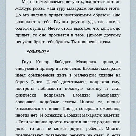
Мы не осмеливаемся вступать, входить в детали
мадхура рассы
. Наш гуру махарадж не любил этого.
Но это явление придет неотразимым образом. Оно
возникнет в тебе. Глупцы рвутся туда, где ангелы
боятся ступить. Нечто столь высокое, что когда оно
придет, то оно проснется в тебе. Никому другому
ненужно будет тебя будить. Ты проснешься сам.
#00:59:01#
Гоур Кишор Бабаджи Махарадж приводил
следующий пример в этой связи. Бабаджи махарадж
имел обыкновения жить в маленькой хижине на
берегу Ганги. Некий джентльмен, подражая ему,
построил поблизости похожую хижину и стал
физически подражать Бабаджи Махараджу,
совершать подобные аскезы. Иногда ел, иногда
отказывался от пищи. Иногда совершал омовения,
иногда нет. И однажды Бабаджи махарадж заметил:
« Если женщина просто входит в палату родильного
дома, то она не может родить ребенка. Многое
предшествует появлению ребенка на свет" И есть