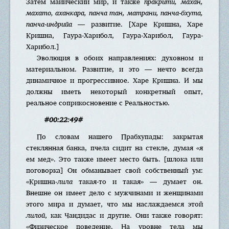
Затем майический мир, и также
пракрити, махан,
махато, аханкара, панча тан, матрани, панча-бхута,
панча-индрийа
— развитие. [Харе Кришна, Харе
Кришна, Гаура-Харибол, Гаура-Харибол, Гаура-
Харибол.]
Эволюция в обоих направлениях: духовном и
материальном. Развитие, и это — нечто всегда
динамичное и прогрессивное. Харе Кришна. И мы
должны иметь некоторый конкретный опыт,
реальное соприкосновение с Реальностью.
#00:22:49#
По словам нашего Прабхупады: закрытая
стеклянная банка, пчела сидит на стекле, думая «я
ем мед». Это также имеет место быть. [шлока или
поговорка] Он обманывает свой собственный ум:
«Кришна-
лила
такая-то и такая» — думает он.
Внешне он имеет дело с мужчинами и женщинами
этого мира и думает, что мы наслаждаемся этой
лилой
, как Чандидас и другие. Они также говорят:
«Физическое поведение. На уровне тела мы