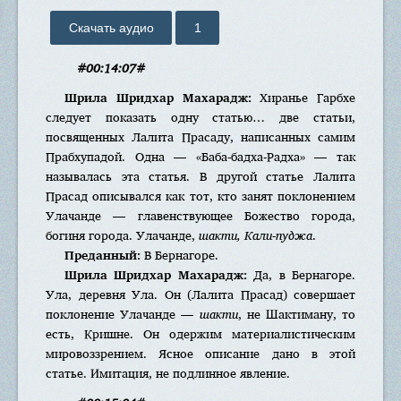
Скачать аудио
1
#00:14:07#
Шрила Шридхар Махарадж:
Хиранье Гарбхе
следует показать одну статью… две статьи,
посвященных Лалита Прасаду, написанных самим
Прабхупадой. Одна — «Баба-бадха-Радха» — так
называлась эта статья. В другой статье Лалита
Прасад описывался как тот, кто занят поклонением
Улачанде — главенствующее Божество города,
богиня города. Улачанде,
шакти, Кали-пуджа
.
Преданный:
В Бернагоре.
Шрила Шридхар Махарадж:
Да, в Бернагоре.
Ула, деревня Ула. Он (Лалита Прасад) совершает
поклонение Улачанде —
шакти
, не Шактиману, то
есть, Кришне. Он одержим материалистическим
мировоззрением. Ясное описание дано в этой
статье. Имитация, не подлинное явление.