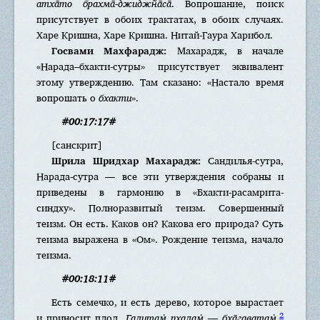
атха̄то брахма̄-джиджн̃а̄са̄
. Вопрошание, поиск
присутствует в обоих трактатах, в обоих случаях.
Харе Кришна, Харе Кришна. Нитай-Гаура Харибол.
Госвами Махфарадж:
Махарадж, в начале
«Нарада–бхакти-сутры» присутствует эквивалент
этому утверждению. Там сказано: «Настало время
вопрошать о
бхакти
».
#00:17:17#
[санскрит]
Шрила Шридхар Махарадж:
Сандилья-сутра,
Нарада-сутра — все эти утверждения собраны и
приведены в гармонию в «Бхакти-расамрита-
синдху». Полноразвитый теизм. Совершенный
теизм. Он есть. Каков он? Какова его природа? Суть
теизма выражена в «Ом». Рождение теизма, начало
теизма.
#00:18:11#
Есть семечко, и есть дерево, которое вырастает
2
и приносит плод.
Галитам̇ пхалам̇ — бха̄гаватам̇
.