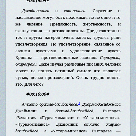
#00:15:04#
Джада-виласа
и
чит-виласа
. Служение и
наслаждение могут быть похожими, но не одно и то
же явление. Преданность, жертвенность, и
эксплуатация — противоположны. Представители и
тех и других лагерей очень заняты, трудясь ради
удовлетворения. Но удовлетворение, связанное со
своими чувствами и удовлетворение чувств
Кришны — противоположные явления.
Сараграхи,
бхарограхи
. Даже изучая различные писания, человек
может не понять истинный смысл: что является
сутью, целью произведений. Очень трудно понять
это. Для чего?
#00:16:06#
1
Атха̄то брахма̄-джиджн̃а̄са̄.
Дхарма-джиджн̃а̄са̄
Джаймини и
брахма̄-джиджн̃а̄са̄
, Вьясадев
«Веданта». «Пурва-миманса» и «Уттара-миманса».
«Пурва-миманса» Джаймини:
атха̄то дхарма-
джиджн̃а̄са̄
, а «Уттара-миманса» Вьясадева —