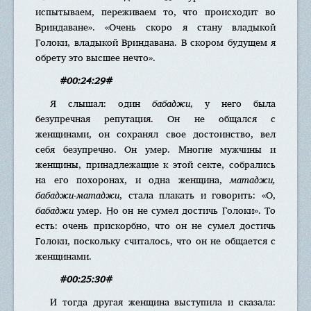
испытываем, переживаем то, что происходит во
Вриндаване». «Очень скоро я стану владыкой
Голоки, владыкой Вриндавана. В скором будущем я
обрету это высшее нечто».
#00:24:29#
Я слышал: один
бабаджи
, у него была
безупречная репутация. Он не общался с
женщинами, он сохранял свое достоинство, вел
себя безупречно. Он умер. Многие мужчины и
женщины, принадлежащие к этой секте, собрались
на его похоронах, и одна женщина,
матаджи,
бабаджи-матаджи
, стала плакать и говорить: «О,
бабаджи
умер. Но он не сумел достичь Голоки». То
есть: очень прискорбно, что он не сумел достичь
Голоки, поскольку считалось, что он не общается с
женщинами.
#00:25:30#
И тогда другая женщина выступила и сказала: