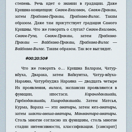
степень. Речь идет о знании в градации. Даже
Кришна-концепция:
Сваям-Бхагаван, Сваям-Пракаш
,
затем
Прабхава-Пракаш, Прабхава-Вилас
. Таким
образом. Даже там присутствует градация Самого
Кришны. Что же говорить о слугах?
Сваям-Бхагаван,
Сваям-Рупа, Сваям-Пракаш
, затем
Прабхава-
Пракаш — Вайбхава-Пракаш, Прабхава-Вилас —
Вайбхава-Вилас
. Таким образом. Так все выглядит.
#00:20:50#
Что же говорить о… Кришна Баларам, Чатур-
вйуха, Дварака, затем Вайкунтха, Чатур-вйуха-
Нараяна, Чатурбхуджа Нараяна — двадцать четыре
Их проявления,
виласа
, экспансии проявляются в
функции, ипостаси.
Каранодакашайи,
Гарбходакашайи, Кширодакашайи
. Затем Матсья,
Курма, Вараха — эти
аватары
, затем юга-
аватары
,
затем
шакти-авеша-аватары, Манвантара-аватары
.
Столь многие согласно их функциям, столь многие
стадии интенсивности, классификация. [санскрит]