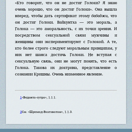
«Кто говорит, что он не достиг Голоки? Я знаю
очень хорошо, что он достиг Голоки». Она вышла
вперед, чтобы дать сертификат этому
бабаджи
, что
он достиг Голоки. Вайкунтха — это мораль, а
Голока — это аморальность, с их точки зрения. И
посредством сексуальной связи мужчины и
женщины они экспериментируют с Голокой. А те,
кто более строго следуют моральным принципам, у
них нет шанса достичь Голоки. Не вступая с
сексуальную связь, они не могут понять, что есть
Голока. Такова их доктрина, представление о
сознании Кришны. Очень низменное явление.
1
«Веданта-сутра», 1.1.1.
2
См. «Шримад-Бхагаватам», 1.1.3.