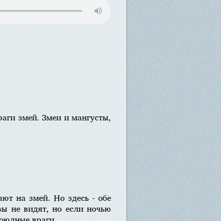
раги змей. Змеи и мангусты,
ают на змей. Но здесь - обе
вы не видят, но если ночью
оюдные враги.