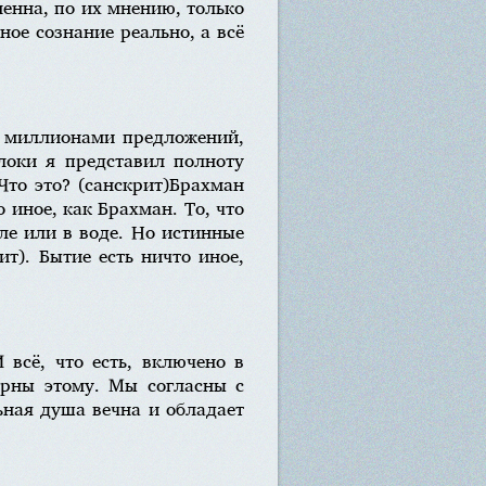
менна, по их мнению, только
ое сознание реально, а всё
ли миллионами предложений,
локи я представил полноту
Что это? (санскрит)Брахман
 иное, как Брахман. То, что
ле или в воде. Но истинные
т). Бытие есть ничто иное,
 всё, что есть, включено в
рны этому. Мы согласны с
ьная душа вечна и обладает