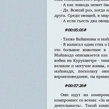
- А как лошадь может бы
- Да. Всякий раз, когда
друга. Среди овощей, в мир
- А если съесть два ово
#00:05:05#
- Также Вайшнавы и майа
- Я написал один стих о
это большое животное в 
Майавада описывается как 
война на Курукшетре - тим
великие и могучие воины, 
майавади, поскольку он
вероисповедание, ты прими
#00:07:26#
Они идут на компроми
компромисс со всеми: «За 
деятельность». Такой ком