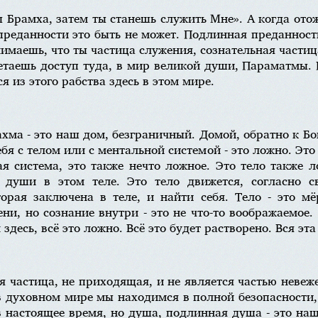
ы Брамха, затем ты станешь служить Мне». А когда ото
преданности это быть не может. Подлинная преданность
нимаешь, что ты частица служения, сознательная частица
ретаешь доступ туда, в мир великой души, Параматмы.
я из этого рабства здесь в этом мире.
ахма - это наш дом, безграничный. Домой, обратно к Бо
я с телом или с ментальной системой - это ложно. Эт
ная система, это также нечто ложное. Это тело также 
а души в этом теле. Это тело движется, согласно 
орая заключена в теле, и найти себя. Тело - это м
и, но сознание внутри - это не что-то воображаемое. 
десь, всё это ложно. Всё это будет растворено. Вся эт
я частица, не приходящая, и не является частью невеж
И в духовном мире мы находимся в полной безопасности
 настоящее время, но душа, подлинная душа - это наш