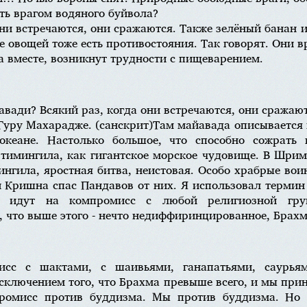
ть врагом водяного буйвола?
 они встречаются, они сражаются. Также зелёный банан 
е овощей тоже есть противостояния. Так говорят. Они в
ща вместе, возникнут трудности с пищеварением.
вади? Всякий раз, когда они встречаются, они сражают
 Гуру Махарадже. (санскрит)Там майавада описывается
океане. Настолько большое, что способно сожрать 
тимингила, как гигантское морское чудовище. В Шри
ингила, яростная битва, неистовая. Особо храбрые во
и Кришна спас Пандавов от них. Я использовал терми
и идут на компромисс с любой религиозной гр
, что выше этого - нечто недиффиринцированное, Брахм
сс с шактами, с шаивьями, ганапатьями, саурья
исключением того, что Брахма превыше всего, и мы пр
промисс против буддизма. Мы против буддизма. Но 