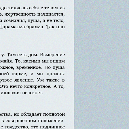
ждествляешь себя с телом из
, жертвенность начинается,
 сознания, душа, а не тело,
 Параматма-брахма. Так или
гу. Там есть дом. Измерение
о майя. То, какими мы видим
ложное, временное. Но душа
своей карме, и мы должны
ёртвое явление. Ум также в
Это нечто конкретное. А то,
а иллюзия исчезнет.
ества, но обладает полнотой
, в совершенном положении.
е тождество, это подлинное