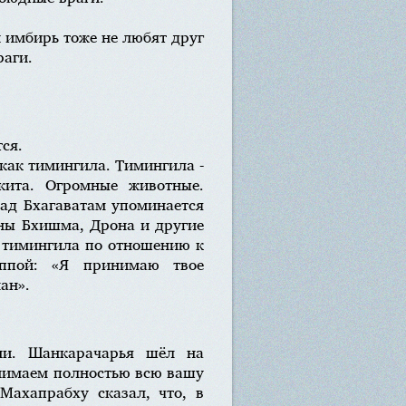
и имбирь тоже не любят друг
раги.
ся.
 как тимингила. Тимингила -
кита. Огромные животные.
мад Бхагаватам упоминается
ины Бхишма, Дрона и другие
н тимингила по отношению к
уппой: «Я принимаю твое
ан».
ми. Шанкарачарья шёл на
инимаем полностью всю вашу
Махапрабху сказал, что, в