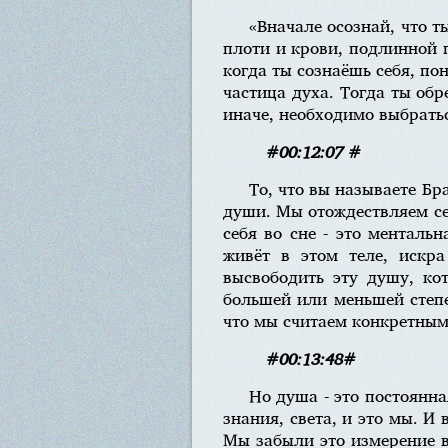
«Вначале осознай, что т
плоти и крови, подлинной 
когда ты сознаёшь себя, по
частица духа. Тогда ты об
иначе, необходимо выбратьс
#00:12:07 #
То, что вы называете Бр
души. Мы отождествляем себ
себя во сне - это менталь
живёт в этом теле, искр
высвободить эту душу, кот
большей или меньшей степен
что мы считаем конкретным з
#00:13:48#
Но душа - это постоянна
знания, света, и это мы. 
Мы забыли это измерение в