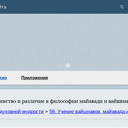
йта
дио
Приложения
инство и различие в философии майавади и вайшна
духовной мудрости
>
59. Учение вайшнавов, майавада 