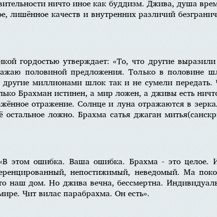
твительности ничто иное как буддизм. Джива, душа вре
, лишённое качеств и внутренних различий безграничн
икой гордостью утверждает: «То, что другие вырази
ажаю половиной предложения. Только в половине ш
е другие миллионами шлок так и не сумели передать. 
ько Брахман истинен, а мир ложен, а дживы есть ничто
ажённое отражение. Солнце и луна отражаются в зерка
ё остальное ложно. Брахма сатья джаган митья(санскри
В этом ошибка. Ваша ошибка. Брахма - это целое. И
еренцированный, непостижимый, неведомый. Ма поко
то наш дом. Но джива вечна, бессмертна. Индивидуал
ире. Чит вилас парабрахма. Он есть».