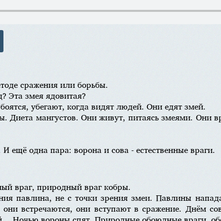
методе сражения или борьбы.
д? Эта змея ядовитая?
 боятся, убегают, когда видят людей. Они едят змей.
ты. Диета мангустов. Они живут, питаясь змеями. Они в
. И ещё одна пара: ворона и сова - естественные враги.
ный враг, природный враг кобры.
ения павлина, не с точки зрения змеи. Павлины напад
а они встречаются, они вступают в сражение. Днём со
ой… Ночью вороны спят. Природные обоюдные враги, об