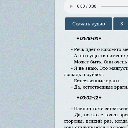
Скачать аудио
3
#00:00:00#
- Речь идёт о каком-то 
- А это существо имеет я
- Может быть. Они очень
- Я не знаю. Это мангус
лошадь и буйвол.
- Естественные враги.
- Да, естественные враги
#00:02:42#
- Павлин тоже естествен
- Да, но это с точки зр
стороны, всякий раз, когд
сова сталкивается с ворон