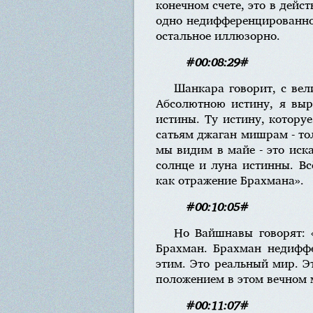
конечном счете, это в дейс
одно недифференцированное
остальное иллюзорно.
#00:08:29#
Шанкара говорит, с вел
Абсолютною истину, я выр
истины. Ту истину, котору
сатьям джаган мишрам - тол
мы видим в майе - это иск
солнце и луна истинны. Вс
как отражение Брахмана».
#00:10:05#
Но Вайшнавы говорят: «
Брахман. Брахман недифф
этим. Это реальный мир. Э
положением в этом вечном м
#00:11:07#