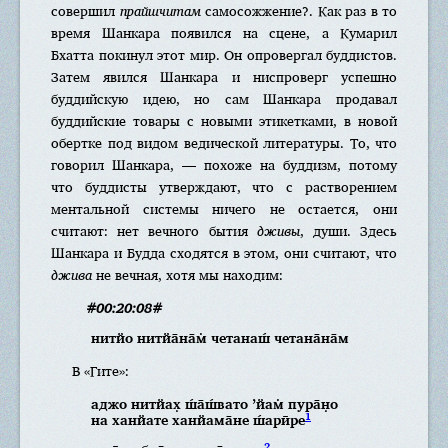
совершил
прайшчитам
самосожжение?. Как раз в то
время Шанкара появился на сцене, а Кумарил
Бхатта покинул этот мир. Он опровергал буддистов.
Затем явился Шанкара и ниспроверг успешно
буддийскую идею, но сам Шанкара продавал
буддийские товары с новыми этикетками, в новой
обертке под видом ведической литературы. То, что
говорил Шанкара, — похоже на буддизм, потому
что буддисты утверждают, что с растворением
ментальной системы ничего не остается, они
считают: нет вечного бытия
дживы
, души. Здесь
Шанкара и Будда сходятся в этом, они считают, что
джива
не вечная, хотя мы находим:
#00:20:08#
нитйо нитйа̄на̄м̇ четанаш́ четана̄на̄м
В «Гите»:
аджо нитйах̣ ш́а̄ш́вато ’йам̇ пура̄н̣о
1
на ханйате ханйама̄не ш́арӣре
2