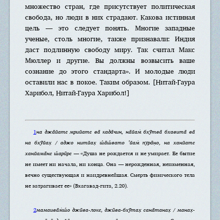
множество стран, где присутствует политическая
свобода, но люди в них страдают. Какова истинная
цель — это следует понять. Многие западные
ученые, столь многие, также признавали: Индия
даст подлинную свободу миру. Так считал Макс
Мюллер и другие. Вы должны возвысить ваше
сознание до этого стандарта». И молодые люди
оставили нас в покое. Таким образом. [Нитай-Гаура
Харибол, Нитай-Гаура Харибол!]
1
на джа̄йате мрийате ва̄ када̄чин, на̄йам̇ бхӯтва̄ бхавита̄ ва̄
на бхӯйах̣ / аджо нитйах̣ ш́а̄ш́вато ’йам̇ пура̄н̣о, на ханйате
ханйама̄не ш́арӣре
— «Душа не рождается и не умирает. Ее бытие
не имеет ни начала, ни конца. Она — нерожденная, неизменная,
вечно существующая и наидревнейшая. Смерть физического тела
не затрагивает ее» (Бхагавад-гита, 2.20).
2
мамаива̄м̇ш́о джӣва-локе, джӣва-бхӯтах̣ сана̄танах̣ / манах̣-