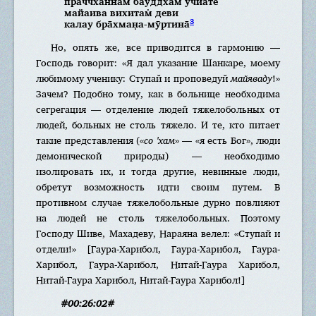
праччханнам̇ бауддхам учйате
майаива вихитам̇ деви
3
калау бра̄хман̣а-мӯртина̄
Но, опять же, все приводится в гармонию —
Господь говорит: «Я дал указание Шанкаре, моему
любимому ученику: Ступай и проповедуй
майяваду
!»
Зачем? Подобно тому, как в больнице необходима
сегрегация — отделение людей тяжелобольных от
людей, больных не столь тяжело. И те, кто питает
такие представления («
со 'хам
» — «я есть Бог», люди
демонической природы) — необходимо
изолировать их, и тогда другие, невинные люди,
обретут возможность идти своим путем. В
противном случае тяжелобольные дурно повлияют
на людей не столь тяжелобольных. Поэтому
Господу Шиве, Махадеву, Нараяна велел: «Ступай и
отдели!» [Гаура-Харибол, Гаура-Харибол, Гаура-
Харибол, Гаура-Харибол, Нитай-Гаура Харибол,
Нитай-Гаура Харибол, Нитай-Гаура Харибол!]
#00:26:02#