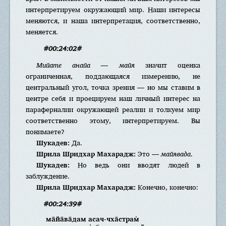
интерпретируем окружающий мир. Наши интересы
меняются, и наша интерпретация, соответственно,
меняется.
#00:24:02#
Мийате анайа — майя
значит оценка
ограниченная, поддающаяся измерению, не
центральный угол, точка зрения — но мы ставим в
центре себя и проецируем наш личный интерес на
параферналии окружающей реалии и толкуем мир
соответственно этому, интерпретируем. Вы
понимаете?
Шукадев:
Да.
Шрила Шридхар Махарадж:
Это —
майявада
.
Шукадев:
Но ведь они вводят людей в
заблуждение.
Шрила Шридхар Махарадж:
Конечно, конечно:
#00:24:39#
ма̄йа̄ва̄дам асач-чха̄страм̇