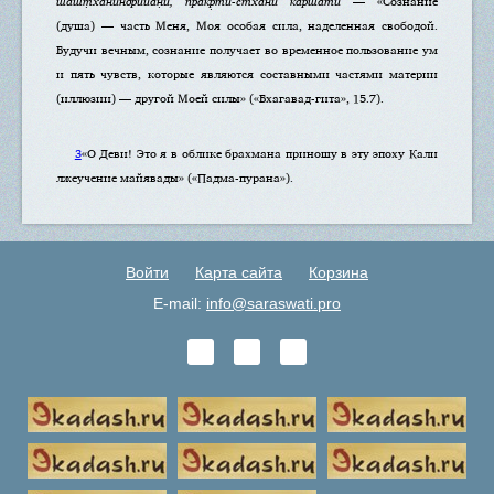
шашт̣ха̄нӣндрийа̄н̣и, пракр̣ти-стха̄ни каршати
— «Сознание
(душа) — часть Меня, Моя особая сила, наделенная свободой.
Будучи вечным, сознание получает во временное пользование ум
и пять чувств, которые являются составными частями материи
(иллюзии) — другой Моей силы» («Бхагавад-гита», 15.7).
3
«О Деви! Это я в облике брахмана приношу в эту эпоху Кали
лжеучение майявады» («Падма-пурана»).
Войти
Карта сайта
Корзина
E-mail:
info@saraswati.pro