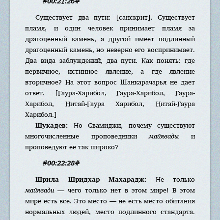
#00:21:26#
Существует два пути: [санскрит]. Существует
пламя, и один человек принимает пламя за
драгоценный камень, а другой имеет подлинный
драгоценный камень, но неверно его воспринимает.
Два вида заблуждений, два пути. Как понять: где
первичное, истинное явление, а где явление
вторичное? На этот вопрос Шанкарачарья не дает
ответ. [Гаура-Харибол, Гаура-Харибол, Гаура-
Харибол, Нитай-Гаура Харибол, Нитай-Гаура
Харибол.]
Шукадев:
Но Свамиджи, почему существуют
многочисленные проповедники
майявады
и
проповедуют ее так широко?
#00:22:28#
Шрила Шридхар Махарадж:
Не только
майявади
— чего только нет в этом мире! В этом
мире есть все. Это место — не есть место обитания
нормальных людей, место подлинного стандарта.