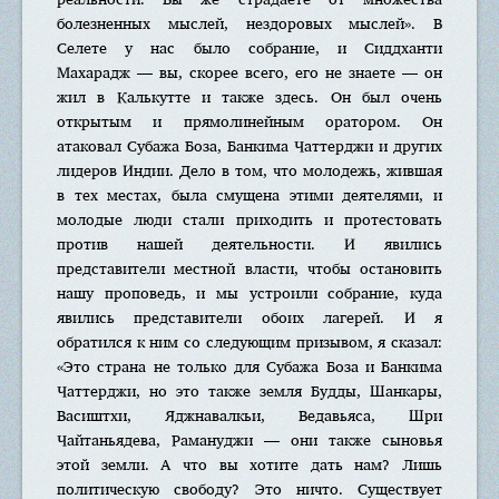
болезненных мыслей, нездоровых мыслей». В
Селете у нас было собрание, и Сиддханти
Махарадж — вы, скорее всего, его не знаете — он
жил в Калькутте и также здесь. Он был очень
открытым и прямолинейным оратором. Он
атаковал Субажа Боза, Банкима Чаттерджи и других
лидеров Индии. Дело в том, что молодежь, жившая
в тех местах, была смущена этими деятелями, и
молодые люди стали приходить и протестовать
против нашей деятельности. И явились
представители местной власти, чтобы остановить
нашу проповедь, и мы устроили собрание, куда
явились представители обоих лагерей. И я
обратился к ним со следующим призывом, я сказал:
«Это страна не только для Субажа Боза и Банкима
Чаттерджи, но это также земля Будды, Шанкары,
Васиштхи, Яджнавалкьи, Ведавьяса, Шри
Чайтаньядева, Рамануджи — они также сыновья
этой земли. А что вы хотите дать нам? Лишь
политическую свободу? Это ничто. Существует