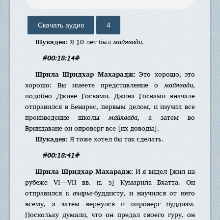
Скачать аудио
4
Шукадев:
Я 10 лет был
майявади
.
#00:18:14#
Шрила Шридхар Махарадж:
Это хорошо, это
хорошо: Вы имеете представление о
майявади
,
подобно Дживе Госвами. Джива Госвами вначале
отправился в Бенарес, первым делом, и изучил все
произведение школы
майявада
, а затем во
Вриндаване он опроверг все [их доводы].
Шукадев:
Я тоже хотел бы так сделать.
#00:18:41#
Шрила Шридхар Махарадж:
И я видел [жил на
рубеже VI—VII вв. н. э] Кумарила Бхатта. Он
отправился к
ачарье
-буддисту, и научился от него
всему, а затем вернулся и опроверг буддизм.
Поскольку думали, что он предал своего гуру, он