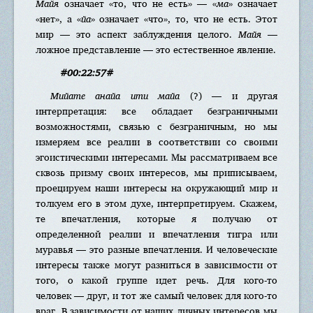
Майя
означает «то, что не есть» — «
ма
» означает
«нет», а «
йа
» означает «что», то, что не есть. Этот
мир — это аспект заблуждения целого.
Майя
—
ложное представление — это естественное явление.
#00:22:57#
Мийате анайа ити майа
(?) — и другая
интерпретация: все обладает безграничными
возможностями, связью с безграничным, но мы
измеряем все реалии в соответствии со своими
эгоистическими интересами. Мы рассматриваем все
сквозь призму своих интересов, мы приписываем,
проецируем наши интересы на окружающий мир и
толкуем его в этом духе, интерпретируем. Скажем,
те впечатления, которые я получаю от
определенной реалии и впечатления тигра или
муравья — это разные впечатления. И человеческие
интересы также могут разниться в зависимости от
того, о какой группе идет речь. Для кого-то
человек — друг, и тот же самый человек для кого-то
враг. В зависимости от наших личных интересов мы