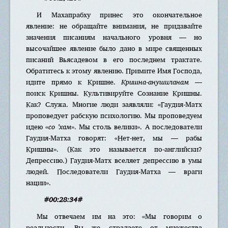
И Махапрабху принес это окончательное
явление: не обращайте внимания, не придавайте
значения писаниям начального уровня — но
высочайшее явление было дано в мире священных
писаний Вьясадевом в его последнем трактате.
Обратитесь к этому явлению. Примите Имя Господа,
идите прямо к Кришне.
Кришна-анушиланам
—
поиск Кришны. Культивируйте Сознание Кришны.
Как? Служа. Многие люди заявляли: «Гаудия-Матх
проповедует рабскую психологию. Мы проповедуем
идею «
со 'хам
». Мы столь велики». А последователи
Гаудия-Матха говорят: «Нет-нет, мы — рабы
Кришны». (Как это называется по-английски?
Депрессию.) Гаудия-Матх вселяет депрессию в умы
людей. Последователи Гаудия-Матха — враги
нации».
#00:28:34#
Мы отвечаем им на это: «Мы говорим о
реальности. Вы же страдаете от множества