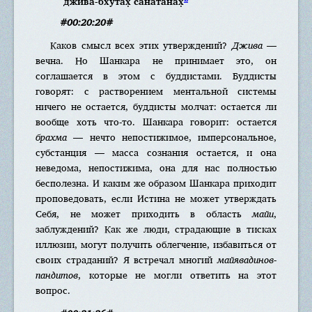
джӣва-бхӯтах̣ сана̄танах̣
#00:20:20#
Каков смысл всех этих утверждений?
Джива
—
вечна. Но Шанкара не принимает это, он
соглашается в этом с буддистами. Буддисты
говорят: с растворением ментальной системы
ничего не остается, буддисты молчат: остается ли
вообще хоть что-то. Шанкара говорит: остается
брахма
— нечто непостижимое, имперсональное,
субстанция — масса сознания остается, и она
неведома, непостижима, она для нас полностью
бесполезна. И каким же образом Шанкара приходит
проповедовать, если Истина не может утверждать
Себя, не может приходить в область
майи
,
заблуждений? Как же люди, страдающие в тисках
иллюзии, могут получить облегчение, избавиться от
своих страданий? Я встречал многий
майявадинов-
пандитов
, которые не могли ответить на этот
вопрос.