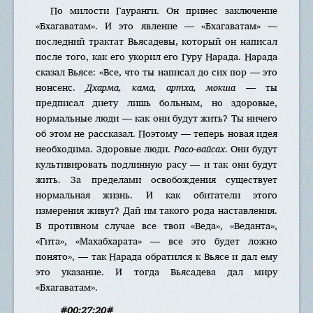
По милости Гауранги. Он принес заключение
«Бхагаватам». И это явление — «Бхагаватам» —
последний трактат Вьясадевы, который он написал
после того, как его укорил его Гуру Нарада. Нарада
сказал Вьясе: «Все, что ты написал до сих пор — это
нонсенс.
Дхарма, кама, артха, мокша
— ты
предписал диету лишь больным, но здоровые,
нормальные люди — как они будут жить? Ты ничего
об этом не рассказал. Поэтому — теперь новая идея
необходима. Здоровые люди.
Расо-вайсах
. Они будут
культивировать подлинную расу — и так они будут
жить. За пределами освобождения существует
нормальная жизнь. И как обитатели этого
измерения живут? Дай им такого рода наставления.
В противном случае все твои «Веда», «Веданта»,
«Гита», «Махабхарата» — все это будет ложно
понято», — так Нарада обратился к Вьясе и дал ему
это указание. И тогда Вьясадева дал миру
«Бхагаватам».
#00:27:20#