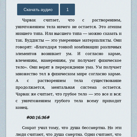
Скачать аудио
1
Чарвак считает, что с растворением,
уничтожением тела ничего не остается. Это атеизм
низшего типа. Или высшего типа — можно сказать и
так. Буддисты — это умеренные материалисты. Они
говорят: «Благодаря тонкой комбинации различных
элементов возникает ум. И согласно карме,
влечениям, намерениям, ум получает физическое
тело». Они верят в перерождение ума. Ум получает
множество тел в физическом мире согласно карме.
А с растворением тела существование
продолжается, ментальная система остается.
Чарвак же считает, что грубое тело — это все и вся:
с уничтожением грубого тела всему приходит
конец.
#00:16:36#
Сократ учил тому, что душа бессмертна. Но эти
люди считают, что душа смертна. Одни считают, что