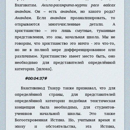
Бхагаватам.
Акила-расамрита-мурти расо вайсах
анандам
. Он – есть
анандам
, но какого рода?
Анандам
. Если
анандам
проанализировать, то
открываются многочисленные детали. А
христианство – это лишь смутные, туманные
представления, это азы, начальная школа. Мы не
говорим, что христианство это ничто - это что-то,
но не в полной мере дифференцированное или
различимое. Христианство имеет место быть, оно
необходимо для представителей определённой
категории. [шлока].
#00:04:37#
Бхактивинод Тхакур также признавал, что для
определённой страны, для представителей
определённой категории подобная теистическая
концепция была необходима, для студентов-
учеников начальной школы. Это также
Богооткровенная Истина. Но, учитывая время и
эпоху и обстоятельства, эта Истина,