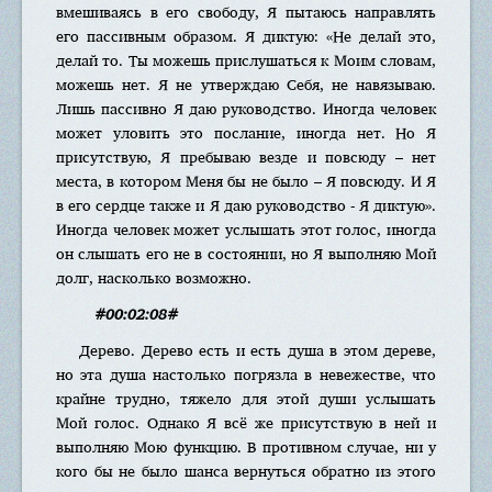
вмешиваясь в его свободу, Я пытаюсь направлять
его пассивным образом. Я диктую: «Не делай это,
делай то. Ты можешь прислушаться к Моим словам,
можешь нет. Я не утверждаю Себя, не навязываю.
Лишь пассивно Я даю руководство. Иногда человек
может уловить это послание, иногда нет. Но Я
присутствую, Я пребываю везде и повсюду – нет
места, в котором Меня бы не было – Я повсюду. И Я
в его сердце также и Я даю руководство - Я диктую».
Иногда человек может услышать этот голос, иногда
он слышать его не в состоянии, но Я выполняю Мой
долг, насколько возможно.
#00:02:08#
Дерево. Дерево есть и есть душа в этом дереве,
но эта душа настолько погрязла в невежестве, что
крайне трудно, тяжело для этой души услышать
Мой голос. Однако Я всё же присутствую в ней и
выполняю Мою функцию. В противном случае, ни у
кого бы не было шанса вернуться обратно из этого