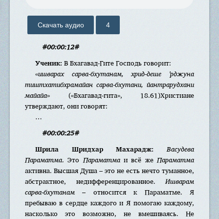
Скачать аудио
4
#00:00:12#
Ученик:
В Бхагавад-Гите Господь говорит:
«
ишварах сарва-бхутанам, хрид-деше 'рджуна
тиштхатибхрамайан сарва-бхутани, йантрарудхани
майайа
» («Бхагавад-гита», 18.61)Христиане
утверждают, они говорят:
…
#00:00:25#
Шрила Шридхар Махарадж:
Васудева
Параматма
. Это
Параматма
и всё же
Параматма
активна. Высшая Душа – это не есть нечто туманное,
абстрактное, недифференцированное.
Ишварам
сарва-бхутанам
– относится к Параматме. Я
пребываю в сердце каждого и Я помогаю каждому,
насколько это возможно, не вмешиваясь. Не