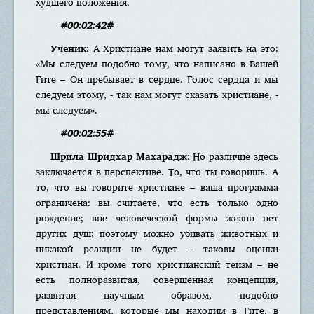
худшего положения.
#00:02:42#
Ученик:
А Христиане нам могут заявить на это:
«Мы следуем подобно тому, что написано в Вашей
Гите – Он пребывает в сердце. Голос сердца и мы
следуем этому, - так нам могут сказать христиане, -
мы следуем».
#00:02:55#
Шрила Шридхар Махарадж:
Но различие здесь
заключается в перспективе. То, что ты говоришь. А
то, что вы говорите христиане – ваша программа
ограничена: вы считаете, что есть только одно
рождение; вне человеческой формы жизни нет
других душ; поэтому можно убивать животных и
никакой реакции не будет – таковы оценки
христиан. И кроме того христианский теизм – не
есть полноразвитая, совершенная концепция,
развитая научным образом, подобно
представлениям, которые мы находим в Гите, в