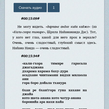
Скачать аудио
1
#00:15:09#
Не могу видеть. «
дарпане андхе киба кадже
» (из
«
Кали-гхора тимире
», Шрила Найанананда Дас). Тот,
у кого нет глаз, какой для него прок в зеркале?
Очень, очень сладостный, глубокий смысл здесь.
Найана Нанда — очень сладостный.
#00:15:34#
«кали-гхора тимире гарасала
джагаджана
дхарама карама баху-дура
асадхане чинтамани видхи милаола
ани
гора боро дойала тхакура
бхаи ре бхаи!гора гуна кахане на
джайа
кото шата-анана кото чатур-анана
боронийа ара нахи пайа
чари веда шад-дара-шана кори