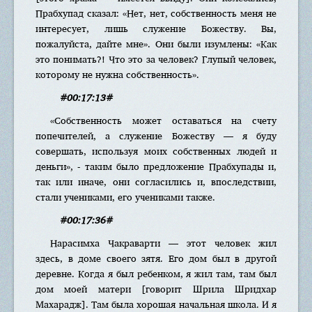
Прабхупад сказал: «Нет, нет, собственность меня не
интересует, лишь служение Божеству. Вы,
пожалуйста, дайте мне». Они были изумлены: «Как
это понимать?! Что это за человек? Глупый человек,
которому не нужна собственность».
#00:17:13#
«Собственность может оставаться на счету
попечителей, а служение Божеству — я буду
совершать, используя моих собственных людей и
деньги», - таким было предложение Прабхупады и,
так или иначе, они согласились и, впоследствии,
стали учениками, его учениками также.
#00:17:36#
Нарасимха Чакраварти — этот человек жил
здесь, в доме своего зятя. Его дом был в другой
деревне. Когда я был ребенком, я жил там, там был
дом моей матери [говорит Шрила Шридхар
Махарадж]. Там была хорошая начальная школа. И я