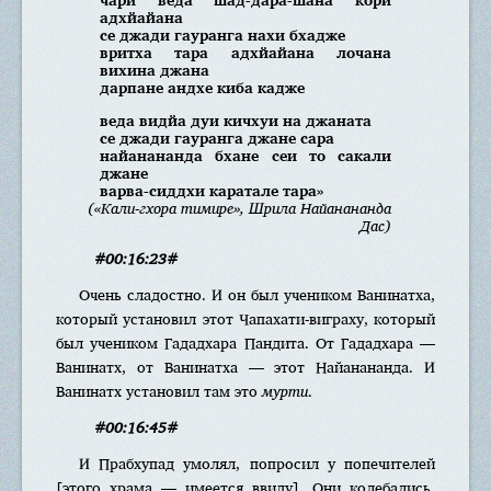
адхйайана
се джади гауранга нахи бхадже
вритха тара адхйайана лочана
вихина джана
дарпане андхе киба кадже
веда видйа дуи кичхуи на джаната
се джади гауранга джане сара
найанананда бхане сеи то сакали
джане
варва-сиддхи каратале тара»
(«Кали-гхора тимире», Шрила Найанананда
Дас)
#00:16:23#
Очень сладостно. И он был учеником Ванинатха,
который установил этот Чапахати-виграху, который
был учеником Гададхара Пандита. От Гададхара —
Ванинатх, от Ванинатха — этот Найанананда. И
Ванинатх установил там это
мурти
.
#00:16:45#
И Прабхупад умолял, попросил у попечителей
[этого храма — имеется ввиду]. Они колебались,