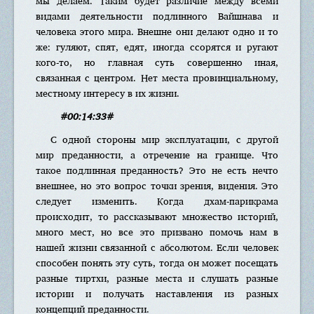
мы делаем. Таким будет различие между всеми
видами деятельности подлинного Вайшнава и
человека этого мира. Внешне они делают одно и то
же: гуляют, спят, едят, иногда ссорятся и ругают
кого-то, но главная суть совершенно иная,
связанная с центром. Нет места провинциальному,
местному интересу в их жизни.
#00:14:33#
С одной стороны мир эксплуатации, с другой
мир преданности, а отречение на границе. Что
такое подлинная преданность? Это не есть нечто
внешнее, но это вопрос точки зрения, видения. Это
следует изменить. Когда дхам-парикрама
происходит, то рассказывают множество историй,
много мест, но все это призвано помочь нам в
нашей жизни связанной с абсолютом. Если человек
способен понять эту суть, тогда он может посещать
разные тиртхи, разные места и слушать разные
истории и получать наставления из разных
концепций преданности.