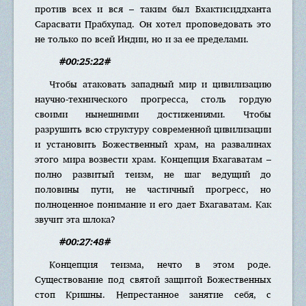
против всех и вся – таким был Бхактисиддханта
Сарасвати Прабхупад. Он хотел проповедовать это
не только по всей Индии, но и за ее пределами.
#00:25:22#
Чтобы атаковать западный мир и цивилизацию
научно-технического прогресса, столь гордую
своими нынешними достижениями. Чтобы
разрушить всю структуру современной цивилизации
и установить Божественный храм, на развалинах
этого мира возвести храм. Концепция Бхагаватам –
полно развитый теизм, не шаг ведущий до
половины пути, не частичный прогресс, но
полноценное понимание и его дает Бхагаватам. Как
звучит эта шлока?
#00:27:48#
Концепция теизма, нечто в этом роде.
Существование под святой защитой Божественных
стоп Кришны. Непрестанное занятие себя, с