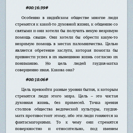
#00:16:39#
Особенно в индийском обществе многие люди
стремятся к какой-то духовной жизни, к общению со
святыми и они хотели бы получить некую незримую
помощь свыше. Они хотели бы обрести какую-то
незримую помощь в местах паломничества. Целью
является обретение заслуги, которая помогла бы
привнести успех в их нынешнюю жизнь согласно их
пониманию. Но цель людей гаудия-матха
совершенно иная. Какова она?
#00:18:06#
Цель превзойти разные уровни бытия, к которым
стремятся люди этого мира. Цель – это чистая
духовная жизнь, без примесей. Точка зрения
столпов общества ведической культуры, гаудия-
матх противостоит этому, ибо эти люди гоняются за
фантасмагориями. То к чему они стремятся
поверхностно и относительно, под именем