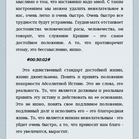
мыслями о том, что наставники надо мной. С таким
настроением мы можем удалить нежелательное в
нас, очень легко и очень быстро. Очень быстро все
трудности будут устранены. Гаудия-матх отстаивает
достоинства человеческой расы, человечества, он
говорит, что служение Кришне – это самое
достойное положение. А то, что противоречит
этому, это бессмысленно, низко.
#00:30:02#
Это единственный стандарт достойной жизни,
жизни джентльмена. Понять и принять положение
покорности Абсолютной Истине. Это не слова, это
реальность. То, что является должным и реальным
принять эту истину и действовать на ее основании.
Это не низко, понять свое подлинное положение,
подлинный долг и исполнять его – это благородная
жизнь. То, что является низким нежелательным - это
уйдет очень быстро, а то, что приносит нам благо -
это увеличится, вырастит.