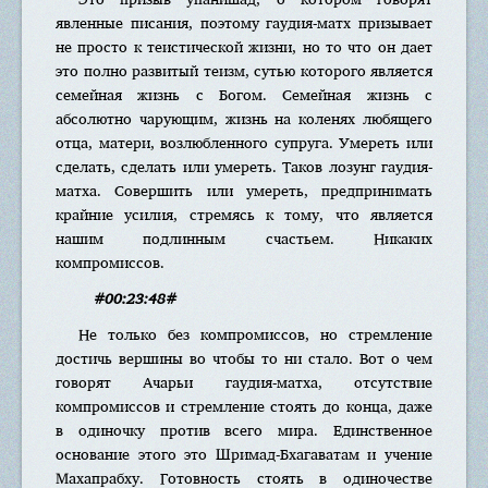
явленные писания, поэтому гаудия-матх призывает
не просто к теистической жизни, но то что он дает
это полно развитый теизм, сутью которого является
семейная жизнь с Богом. Семейная жизнь с
абсолютно чарующим, жизнь на коленях любящего
отца, матери, возлюбленного супруга. Умереть или
сделать, сделать или умереть. Таков лозунг гаудия-
матха. Совершить или умереть, предпринимать
крайние усилия, стремясь к тому, что является
нашим подлинным счастьем. Никаких
компромиссов.
#00:23:48#
Не только без компромиссов, но стремление
достичь вершины во чтобы то ни стало. Вот о чем
говорят Ачарьи гаудия-матха, отсутствие
компромиссов и стремление стоять до конца, даже
в одиночку против всего мира. Единственное
основание этого это Шримад-Бхагаватам и учение
Махапрабху. Готовность стоять в одиночестве