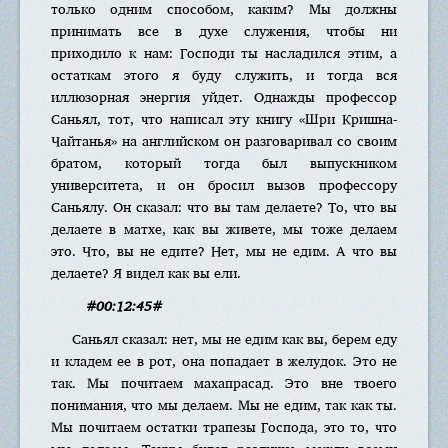
только одним способом, каким? Мы должны
принимать все в духе служения, чтобы ни
приходило к нам: Господи ты насладился этим, а
остаткам этого я буду служить, и тогда вся
иллюзорная энергия уйдет. Однажды профессор
Саньял, тот, что написал эту книгу «Шри Кришна-
Чайтанья» на английском он разговаривал со своим
братом, который тогда был выпускником
университета, и он бросил вызов профессору
Саньялу. Он сказал: что вы там делаете? То, что вы
делаете в матхе, как вы живете, мы тоже делаем
это. Что, вы не едите? Нет, мы не едим. А что вы
делаете? Я видел как вы ели.
#00:12:45#
Саньял сказал: нет, мы не едим как вы, берем еду
и кладем ее в рот, она попадает в желудок. Это не
так. Мы почитаем махапрасад. Это вне твоего
понимания, что мы делаем. Мы не едим, так как ты.
Мы почитаем остатки трапезы Господа, это то, что