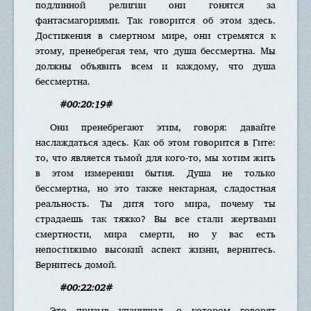
подлинной религии они гонятся за
фантасмагориями. Так говорится об этом здесь.
Достижения в смертном мире, они стремятся к
этому, пренебрегая тем, что душа бессмертна. Мы
должны объявить всем и каждому, что душа
бессмертна.
#00:20:19#
Они пренебрегают этим, говоря: давайте
наслаждаться здесь. Как об этом говорится в Гите:
то, что является тьмой для кого-то, мы хотим жить
в этом измерении бытия. Душа не только
бессмертна, но это также нектарная, сладостная
реальность. Ты дитя того мира, почему ты
страдаешь так тяжко? Вы все стали жертвами
смертности, мира смерти, но у вас есть
непостижимо высокий аспект жизни, вернитесь.
Вернитесь домой.
#00:22:02#
Это призыв упанишад, о котором говорят