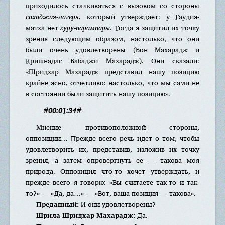
приходилось сталкиваться с вызовом со стороны
сахаджия-лагеря
, который утверждает: у Гаудия-
матха нет
гуру-парампары
. Тогда я защитил их точку
зрения следующим образом, настолько, что они
были очень удовлетворены (Бон Махарадж и
Кришнадас Бабаджи Махарадж). Они сказали:
«Шридхар Махарадж представил нашу позицию
крайне ясно, отчетливо: настолько, что мы сами не
в состоянии были защитить нашу позицию».
#00:01:34#
Мнение противоположной стороны,
оппозиции… Прежде всего речь идет о том, чтобы
удовлетворить их, представив, изложив их точку
зрения, а затем опровергнуть ее — такова моя
природа. Оппозиция что-то хочет утверждать, и
прежде всего я говорю: «Вы считаете так-то и так-
то?» — «Да, да…» — «Вот, ваша позиция — такова».
Преданный:
И они удовлетворены?
Шрила Шридхар Махарадж:
Да.