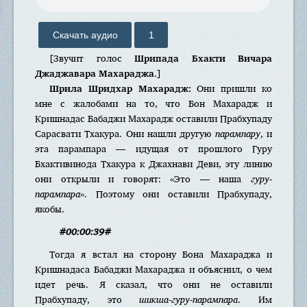
Скачать аудио
1
[Звучит голос
Шрипада Бхакти Вичара
Джаджавара Махараджа
.]
Шрила Шридхар Махарадж:
Они пришли ко
мне с жалобами на то, что Бон Махарадж и
Кришнадас Бабаджи Махарадж оставили Прабхупаду
Сарасвати Тхакура. Они нашли другую
парампару
, и
эта парампара — идущая от прошлого Гуру
Бхактивинода Тхакура к Джахнави Деви, эту линию
они открыли и говорят: «Это — наша
гуру-
парампара
». Поэтому они оставили Прабхупаду,
якобы.
#00:00:39#
Тогда я встал на сторону Бона Махараджа и
Кришнадаса Бабаджи Махараджа и объяснил, о чем
идет речь. Я сказал, что они не оставили
Прабхупаду, это
шикша-гуру-парампара
. Им