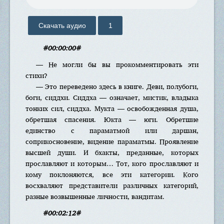
Скачать аудио
1
#00:00:00#
— Не могли бы вы прокомментировать эти
стихи?
— Это переведено здесь в книге. Деви, полубоги,
боги, сиддхи. Сиддха — означает, мистик, владыка
тонких сил, сиддха. Мукта — освобожденная душа,
обретшая спасения. Юкта — юги. Обретшие
единство с параматмой или даршан,
соприкосновение, видение параматмы. Проявление
высшей души. И бхакты, преданные, которых
прославляют и которым… Тот, кого прославляют и
кому поклоняются, все эти категории. Кого
восхваляют представители различных категорий,
разные возвышенные личности, вандитам.
#00:02:12#