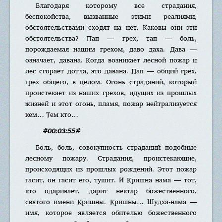
Благодаря которому все страдания,
беспокойства, вызванные этими реалиями,
обстоятельствами сходят на нет. Каковы они эти
обстоятельства? Пап — грех, тап — боль,
порождаемая нашим грехом, даво даха. Дава —
означает, давана. Когда возникает лесной пожар и
лес сгорает дотла, это давана. Пап — общий грех,
грех общего, в целом. Огонь страданий, который
проистекает из наших грехов, идущих из прошлых
жизней и этот огонь, пламя, пожар нейтрализуется
кем… Тем кто…
#00:03:55#
Боль, боль, совокупность страданий подобные
лесному пожару. Страдания, проистекающие,
происходящих из прошлых рождений. Этот пожар
гасит, он гасит его, тушит. И Кришна нама — тот,
кто одаривает, дарит нектар божественного,
святого имени Кришны. Кришны… Шудха-нама —
имя, которое является обителью божественного