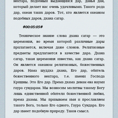
нектара, подобный выдающийся дар, данья дан,
который делает нас очень удачливыми. Такого рода
дар, океан таких даров. Тот, кто является океаном
подобных даров, дхана сагар.
#00:05:05#
Техническое знание слова дхана сагар — это
церемония, во время которой различные дары
прилагаются, включая даже слонов. Религиозные
предметы предлагаются в качестве дара. Дхана
сагар, такая церемония известна, как дхана сагар.
Он является океаном религиозных, божественных
даров. Нама шуддха дхана, Его дар, обитель
божественного нектара, т.е. имени Господа
Кришны. Это Его дар. Према дхама девам ева науми
гаура сундарам. Мы возносим молитвы такому Богу
лишь единственной обители божественной любви,
према дхамы. Мы призываем имя и прославляем
такого Бога, только Его одного, Гаура Сундара. Его
дар имеет подобную природу. Таков смысл.