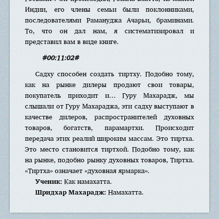
Индии, его члены семьи были поклонниками,
последователями Рамануджа Ачарьи, браминами.
То, что он дал нам, я систематизировал и
представил вам в виде книге.
#00:11:02#
Садху способен создать тиртху. Подобно тому,
как на рынке дилеры продают свои товары,
покупатель приходит и… Гуру Махарадж, мы
слышали от Гуру Махараджа, эти садху выступают в
качестве дилеров, распространителей духовных
товаров, богатств, парамартхи. Происходит
передача этих реалий широким массам. Это тиртха.
Это место становится тиртхой. Подобно тому, как
на рынке, подобно рынку духовных товаров, Тиртха.
«Тиртха» означает «духовная ярмарка».
Ученик:
Как намахатта.
Шридхар Махарадж:
Намахатта.