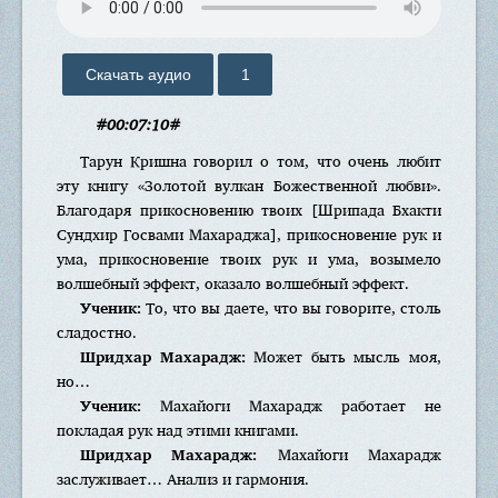
Скачать аудио
1
#00:07:10#
Тарун Кришна говорил о том, что очень любит
эту книгу «Золотой вулкан Божественной любви».
Благодаря прикосновению твоих [Шрипада Бхакти
Сундхир Госвами Махараджа], прикосновение рук и
ума, прикосновение твоих рук и ума, возымело
волшебный эффект, оказало волшебный эффект.
Ученик:
То, что вы даете, что вы говорите, столь
сладостно.
Шридхар Махарадж:
Может быть мысль моя,
но…
Ученик:
Махайоги Махарадж работает не
покладая рук над этими книгами.
Шридхар Махарадж:
Махайоги Махарадж
заслуживает… Анализ и гармония.