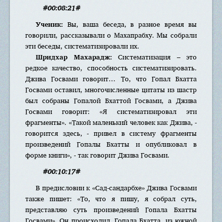
#00:08:21#
Ученик:
Вы, ваша беседа, в разное время вы
говорили, рассказывали о Махапрабху. Мы собрали
эти беседы, систематизировали их.
Шридхар Махарадж:
Систематизация – это
редкое качество, способность систематизировать.
Джива Госвами говорит… То, что Гопал Бхатта
Госвами оставил, многочисленные цитаты из шастр
был собраны Гопалой Бхаттой Госвами, а Джива
Госвами говорит: «Я систематизировал эти
фрагменты». «Такой маленький человек как Джива, -
говорится здесь, - привел в систему фрагменты
произведений Гопалы Бхатты и опубликовал в
форме книги», - так говорит Джива Госвами.
#00:10:17#
В предисловии к «Сад-сандарбхе» Джива Госвами
также пишет: «То, что я пишу, я собрал суть,
представляю суть произведений Гопала Бхатты
Госвами». Он происходил, Гопала Бхатта, из южной