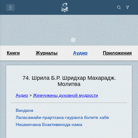
Книги
Журналы
Аудио
Приложения
74. Шрила Б.Р. Шридхар Махарадж.
Молитва
Аудио
>
Жемчужины духовной мудрости
Вандана
Лаласамайи-прартхана-гауранга болите хабе
Нишкинчана Бхактивинода-нама