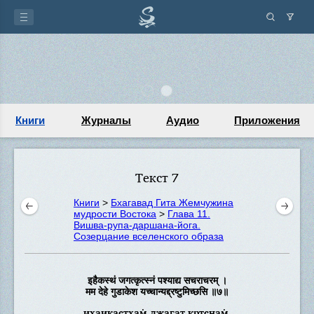
Книги
Журналы
Аудио
Приложения
Текст 7
Книги
>
Бхагавад Гита Жемчужина
мудрости Востока
>
Глава 11.
Вишва-рупа-даршана-йога.
Созерцание вселенского образа
इहैकस्थं जगत्कृत्स्नं पश्याद्य सचराचरम् ।
मम देहे गुडाकेश यच्चान्यद्द्रष्टुमिच्छसि ॥७॥
ихаикастхам̇ джагат кр̣тснам̇,