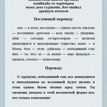
паш́йа̄дйа са-чара̄чарам
мама дехе гуд̣а̄кеш́а, йач ча̄нйад
драш̣т̣ум иччхаси
Пословный перевод:
иха
— в этом;
эка-стхам
— одном месте;
джагат
— вселенную;
кр̣тснам
— всю;
паш́йа
— увидишь;
адйа
— сегодня;
са-чара-ачарам
— включая
движущиеся и неподвижные существа;
мама
— в
Моем;
дехе
— теле;
гуд̣а̄кеш́а
— победивший сон;
йат
— то, что;
ча
— и;
анйат
— еще;
драш̣т̣ум
—
увидеть;
иччхаси
— пожелаешь.
Перевод:
О Арджуна, победивший сон, все движущееся
и неподвижное во вселенной будет явлено в
этом одном Моем облике пред тобою. Ты
сможешь увидеть в этой вселенской форме все,
что только пожелаешь!