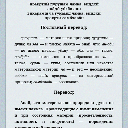
пракр̣тим̇ пуруш̣ам̇ чаива, виддхй
ана̄дӣ убха̄в апи
вика̄ра̄м̇ш́ ча гун̣а̄м̇ш́ чаива, виддхи
пракр̣ти-самбхава̄н
Пословный перевод:
пракр̣тим
— материальная природа;
пуруш̣ам
—
душа;
ча эва
— и также;
виддхи
— знай, что;
ан-а̄дӣ
— не имеют начала;
убхау
— оба;
апи
— также;
вика̄ра̄н
— изменения и преобразования;
ча
—
также;
гун̣а̄н
— гун̣ы, состояния или качества
материальной материи;
ча
— и;
эва
— несомненно;
виддхи
— знай;
пракр̣ти
— из материальной
природы;
самбхава̄н
— возникают.
Перевод:
Знай, что материальная природа и душа не
имеют начала. Происходящие с ними изменения
и три состояния материи (просветленность,
активность и инертность) — порождения
материальной природы.