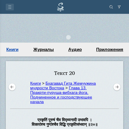
Книги
Журналы
Аудио
Приложения
Текст 20
Книги
>
Бхагавад Гита Жемчужина
мудрости Востока
>
Глава 13.
Пракрти-пуруша-вибхага-йога.
Подчиненное и господствующее
начала
प्रकृतिं पुरुषं चैव विद्ध्यनादी उभावपि ।
विकारांश्च गुणांश्चैव विद्धि प्रकृतिसंभवान् ॥२०॥