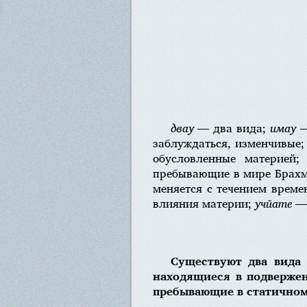
двау
— два вида;
имау
—
заблуждаться, изменчивые
обусловленные материей
пребывающие в мире Брахман
меняется с течением времени» 
влияния материи;
учйате
— 
Существуют два вида
находящиеся в подверже
пребывающие в статичном