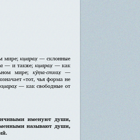
м мире;
кш̣арах̣
— склонные
ча
— и также;
кш̣арах̣
— как
ьном мире;
кӯт̣а-стхах̣
—
означает «тот, чья форма не
кш̣арах̣
— как свободные от
енчивыми именуют души,
зменными называют души,
ий.