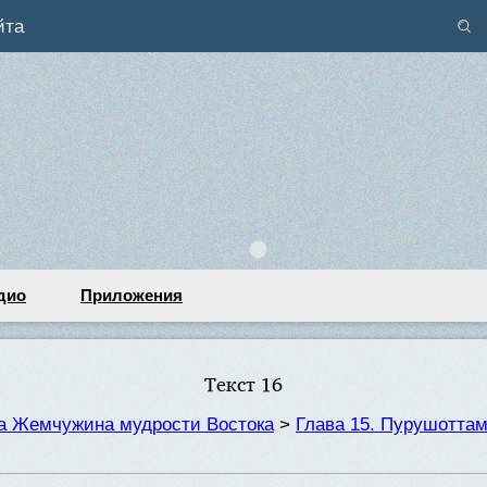
йта
дио
Приложения
Текст 16
та Жемчужина мудрости Востока
>
Глава 15. Пурушотта