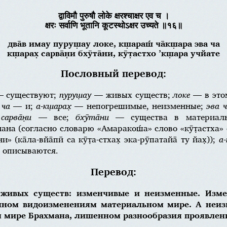
द्वाविमौ पुरुषौ लोके क्षरश्चाक्षर एव च ।
क्षरः सर्वाणि भूतानि कूटस्थोऽक्षर उच्यते ॥१६॥
два̄в имау пуруш̣ау локе, кш̣араш́ ча̄кш̣ара эва ча
кш̣арах̣ сарва̄н̣и бхӯта̄ни, кӯт̣астхо ’кш̣ара учйате
Пословный перевод:
 существуют;
пуруш̣ау
— живых существ;
локе
— в это
;
ча
— и;
а-кш̣арах̣
— непогрешимые, неизменные;
эва 
;
сарва̄н̣и
— все;
бхӯта̄ни
— существа в материал
а (согласно словарю «Амаракош́а» слово «кӯт̣астха» 
(ка̄ла-вйа̄пӣ са кӯт̣а-стхах̣ эка-рӯпатайа̄ ту йах̣));
а-
описываются.
Перевод:
 живых существ: изменчивые и неизменные. Изм
нном видоизменениям материальном мире. А неи
 мире Брахмана, лишенном разнообразия проявлен