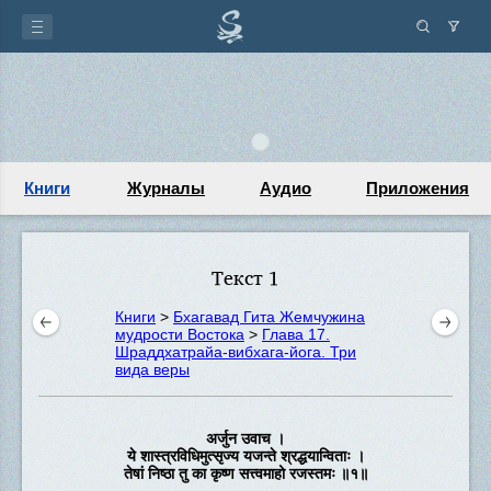
Книги
Журналы
Аудио
Приложения
Текст 1
Книги
>
Бхагавад Гита Жемчужина
мудрости Востока
>
Глава 17.
Шраддхатрайа-вибхага-йога. Три
вида веры
अर्जुन उवाच ।
ये शास्त्रविधिमुत्सृज्य यजन्ते श्रद्धयान्विताः ।
तेषां निष्ठा तु का कृष्ण सत्त्वमाहो रजस्तमः ॥१॥