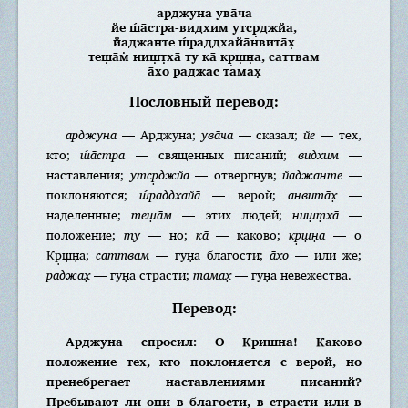
арджуна ува̄ча
йе ш́а̄стра-видхим утср̣джйа,
йаджанте ш́раддхайа̄нвита̄х̣
теш̣а̄м̇ ниш̣т̣ха̄ ту ка̄ кр̣ш̣н̣а, саттвам
а̄хо раджас тамах̣
Пословный перевод:
арджуна
— Арджуна;
ува̄ча
— сказал;
йе
— тех,
кто;
ш́а̄стра
— священных писаний;
видхим
—
наставления;
утср̣джйа
— отвергнув;
йаджанте
—
поклоняются;
ш́раддхайа̄
— верой;
анвита̄х̣
—
наделенные;
теш̣а̄м
— этих людей;
ниш̣т̣ха̄
—
положение;
ту
— но;
ка̄
— каково;
кр̣ш̣н̣а
— о
Кр̣ш̣н̣а;
саттвам
— гун̣а благости;
а̄хо
— или же;
раджах̣
— гун̣а страсти;
тамах̣
— гун̣а невежества.
Перевод:
Арджуна спросил: О Кришна! Каково
положение тех, кто поклоняется с верой, но
пренебрегает наставлениями писаний?
Пребывают ли они в благости, в страсти или в