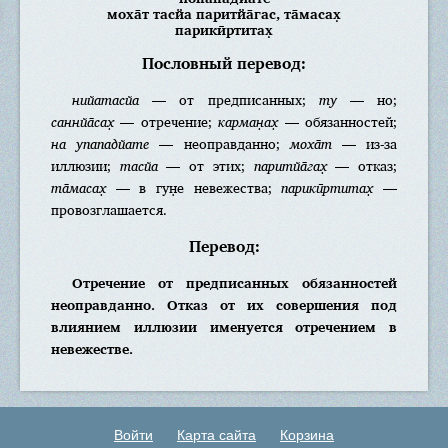
моха̄т тасйа паритйа̄гас, та̄масах̣
парикӣртитах̣
Пословный перевод:
нийатасйа
— от предписанных;
ту
— но;
саннйа̄сах̣
— отречение;
карман̣ах̣
— обязанностей;
на упападйате
— неоправданно;
моха̄т
— из-за
иллюзии;
тасйа
— от этих;
паритйа̄гах̣
— отказ;
та̄масах̣
— в гун̣е невежества;
парикӣртитах̣
—
провозглашается.
Перевод:
Отречение от предписанных обязанностей
неоправданно. Отказ от их совершения под
влиянием иллюзии именуется отречением в
невежестве.
Войти
Карта сайта
Корзина