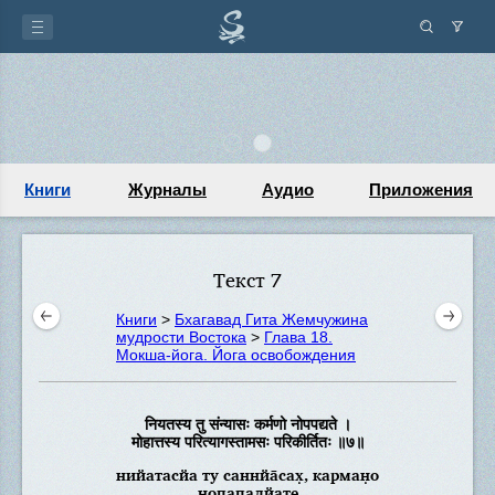
Книги
Журналы
Аудио
Приложения
Текст 7
Книги
>
Бхагавад Гита Жемчужина
мудрости Востока
>
Глава 18.
Мокша-йога. Йога освобождения
नियतस्य तु संन्यासः कर्मणो नोपपद्यते ।
मोहात्तस्य परित्यागस्तामसः परिकीर्तितः ॥७॥
нийатасйа ту саннйа̄сах̣, карман̣о
нопападйате