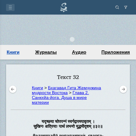
Книги
Журналы
Аудио
Приложения
Текст 32
Книги
>
Бхагавад Гита Жемчужина
мудрости Востока
>
Глава 2.
Санкхйа-йога. Душа в мире
материи
यदृच्छया चोपपन्नं स्वर्गद्वारमपावृतम् ।
सुखिनः क्षत्रियाः पार्थ लभन्ते युद्धमीदृशम् ॥३२॥
йадр̣ччхайа̄ чопапаннам̇, сварга-