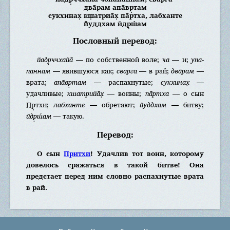
два̄рам апа̄вр̣там
сукхинах̣ кш̣атриа̄х̣ па̄ртха, лабханте
йуддхам ӣдр̣ш́ам
Пословный перевод:
йадр̣ччхайа̄
— по собственной воле;
ча
— и;
упа-
паннам
— явившуюся как;
сварга
— в рай;
два̄рам
—
врата;
апа̄вр̣там
— распахнутые;
сукхинах̣
—
удачливые;
кшатрийа̄х̣
— воины;
па̄ртха
— о сын
Пр̣тхи;
лабханте
— обретают;
йуддхам
— битву;
ӣдр̣ш́ам
— такую.
Перевод:
О сын
Притхи
! Удачлив тот воин, которому
довелось сражаться в такой битве! Она
предстает перед ним словно распахнутые врата
в рай.