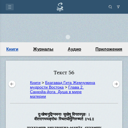
Книги
Журналы
Аудио
Приложения
Текст 56
Книги
>
Бхагавад Гита Жемчужина
мудрости Востока
>
Глава 2.
Санкхйа-йога. Душа в мире
материи
दुःखेष्वनुद्विग्नमनाः सुखेषु विगतस्पृहः ।
वीतरागभयक्रोधः स्थितधीर्मुनिरुच्यते ॥५६॥
дух̣кхеш̣в анудвигна-мана̄х̣, сухкеш̣у