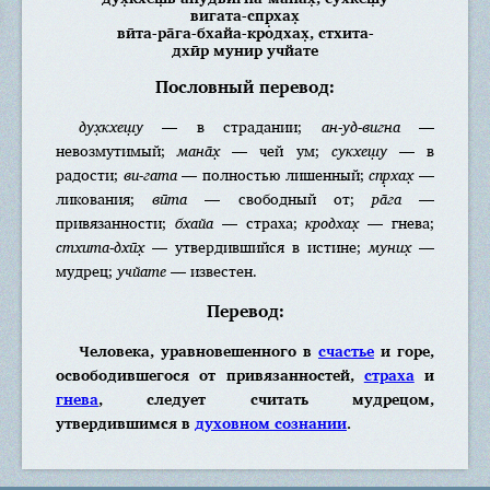
вигата-спр̣хах̣
вӣта-ра̄га-бхайа-кродхах̣, стхита-
дхӣр мунир учйате
Пословный перевод:
дух̣кхеш̣у
— в страдании;
ан-уд-вигна
—
невозмутимый;
мана̄х̣
— чей ум;
сукхеш̣у
— в
радости;
ви-гата
— полностью лишенный;
спр̣хах̣
—
ликования;
вӣта
— свободный от;
ра̄га
—
привязанности;
бхайа
— страха;
кродхах̣
— гнева;
стхита-дхӣх̣
— утвердившийся в истине;
муних̣
—
мудрец;
учйате
— известен.
Перевод:
Человека, уравновешенного в
счастье
и горе,
освободившегося от привязанностей,
страха
и
гнева
, следует считать мудрецом,
утвердившимся в
духовном сознании
.