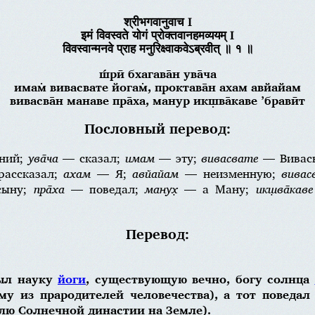
श्रीभगवानुवाच I
इमं विवस्वते योगं प्रोक्तवानहमव्ययम् I
विवस्वान्मनवे प्राह मनुरिक्ष्वाकवेऽब्रवीत् ॥ १ ॥
ш́рӣ бхагава̄н ува̄ча
имам̇ вивасвате йогам̇, проктава̄н ахам авйайам
вивасва̄н манаве пра̄ха, манур икш̣ва̄каве ’бравӣт
Пословный перевод:
ний;
ува̄ча
— сказал;
имам
— эту;
вивасвате
— Вивасв
ассказал;
ахам
— Я;
авйайам
— неизменную;
вивасв
 сыну;
пра̄ха
— поведал;
манух̣
— а Ману;
икш̣ва̄каве
Перевод:
рыл науку
йоги
, существующую вечно, богу солнца
у из прародителей человечества), а тот поведа
лю Солнечной династии на Земле).