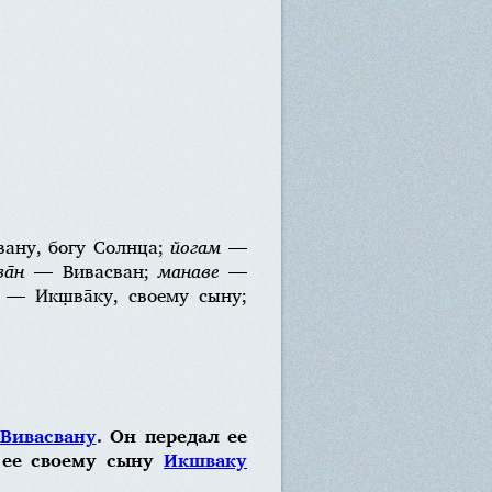
ану, богу Солнца;
йогам
—
а̄н
— Вивасван;
манаве
—
— Икш̣ва̄ку, своему сыну;
Вивасвану
. Он передал ее
л ее своему сыну
Икшваку