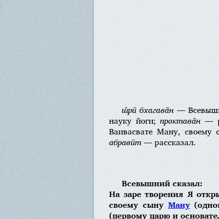
ш́рӣ бхагава̄н
— Всевыш
науку йоги;
проктава̄н
— р
Ваивасвате Ману, своему
абравӣт
— рассказал.
Всевышний сказал:
На заре творения Я отк
своему сыну
Ману
(одном
(первому царю и основате