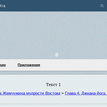
йта
дио
Приложения
Текст 1
та Жемчужина мудрости Востока
>
Глава 4. Джнана-йога.