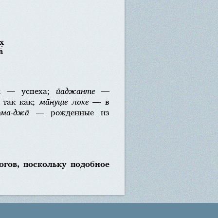
̣
̄
м
— успеха;
йаджанте
—
так как;
ма̄нуш̣е локе
— в
рма-джа̄
— рожденные из
огов, поскольку подобное