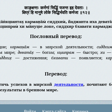
काङ्क्षन्तः कर्मणां सिद्धिं यजन्त इह देवताः ।
क्षिप्रं हि मानुषे लोके सिद्धिर्भवति कर्मजा ॥१२॥
ка̄н̇кш̣антах̣ карман̣а̄м̇ сиддхим̇, йаджанта иха девата̄х
кш̣ипрам̇ хи ма̄нуш̣е локе, сиддхир бхавати кармаджа
Пословный перевод:
щие;
карман̣а̄м
— в мирской деятельности;
сиддхи
м мире;
девата̄х̣
— богам;
кш̣ипрам
— быстро;
хи
— 
иддхих̣
— достижения;
бхавати
— появляется;
ка
Перевод:
стичь успехов в мирской
деятельности
, почитают б
езультаты в бренном мире.
Войти
Карта сайта
Корзина