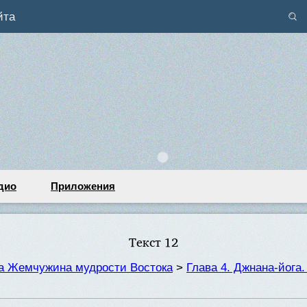
йта
дио
Приложения
Текст 12
та Жемчужина мудрости Востока
>
Глава 4. Джнана-йога.