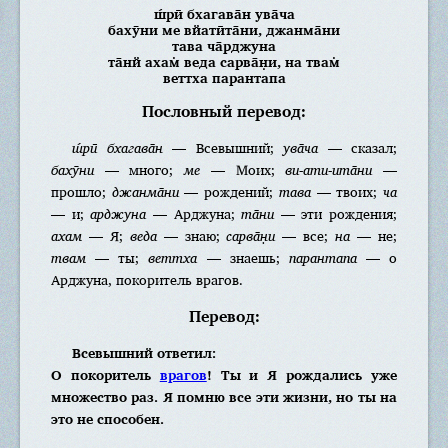
ш́рӣ бхагава̄н ува̄ча
бахӯни ме вйатӣта̄ни, джанма̄ни
тава ча̄рджуна
та̄нй ахам̇ веда сарва̄н̣и, на твам̇
веттха парантапа
Пословный перевод:
ш́рӣ бхагава̄н
— Всевышний;
ува̄ча
— сказал;
бахӯни
— много;
ме
— Моих;
ви-ати-ита̄ни
—
прошло;
джанма̄ни
— рождений;
тава
— твоих;
ча
— и;
арджуна
— Арджуна;
та̄ни
— эти рождения;
ахам
— Я;
веда
— знаю;
сарва̄н̣и
— все;
на
— не;
твам
— ты;
веттха
— знаешь;
парантапа
— о
Арджуна, покоритель врагов.
Перевод:
Всевышний ответил:
О покоритель
врагов
! Ты и Я рождались уже
множество раз. Я помню все эти жизни, но ты на
это не способен.