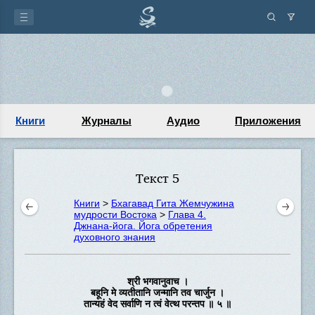
Книги
Журналы
Аудио
Приложения
Текст 5
Книги
>
Бхагавад Гита Жемчужина
мудрости Востока
>
Глава 4.
Джнана-йога. Йога обретения
духовного знания
श्री भगवानुवाच ।
बहूनि मे व्यतीतानि जन्मानि तव चार्जुन ।
तान्यहं वेद सर्वाणि न त्वं वेत्थ परन्तप ॥ ५ ॥