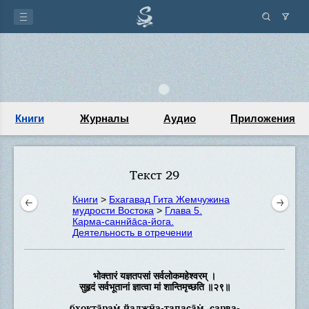
Книги
Журналы
Аудио
Приложения
Текст 29
Книги
>
Бхагавад Гита Жемчужина
мудрости Востока
>
Глава 5.
Карма-саннйа̄са-йога.
Деятельность в отречении
भोक्तारं यज्ञतपसां सर्वलोकमहेश्वरम् ।
सुहृदं सर्वभूतानां ज्ञात्वा मां शान्तिमृच्छति ॥२९॥
бхокта̄рам̇ йаджн̃а-тапаса̄м̇, сарва-