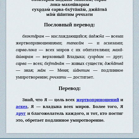
лока-махеш́варам
сухр̣дам̇ сарва-бхӯта̄на̄м̇, джн̃а̄тва̄
ма̄м̇ ш́а̄нтим р̣ччхати
Пословный перевод:
бхокта̄рам
— наслаждающийся;
йаджн̃а
— всеми
жертвоприношениями;
тапаса̄м
— и аскезами;
сарва-лока
— всех миров с их обитателями;
маха̄-
ӣш́варам
— верховный Владыка;
сухр̣дам
— друг;
сарва
— всех;
бхӯта̄на̄м
— живых существ;
джн̃а̄тва̄
— зная;
ма̄м
— Меня;
ш́а̄нтим
— подлинное
умиротворение;
р̣ччхати
— достигает.
Перевод:
Знай, что Я — цель всех
жертвоприношений
и
аскез
, Я — владыка всех миров. Более того, Я
друг
и благожелатель каждого, и тот, кто постиг
это, обретает подлинное умиротворение.