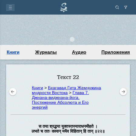
Книги
Журналы
Аудио
Приложения
Текст 22
Книги
>
Бхагавад Гита Жемчужина
мудрости Востока
>
Глава 7.
Джнана-виджнана-йога.
Постижение Абсолюта и Его
энергий
स तया श्रद्धया युक्तस्तस्याराधनमीहते ।
लभते च ततः कामान् मयैव विहितान् हि तान् ॥२२॥