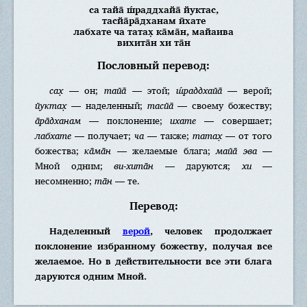
са тайа̄ ш́раддхайа̄ йуктас,
тасйа̄ра̄дханам ӣхате
лабхате ча татах̣ ка̄ма̄н, майаива
вихита̄н хи та̄н
Пословный перевод:
сах̣
— он;
тайа̄
— этой;
ш́раддхайа̄
— верой;
йуктах̣
— наделенный;
тасйа̄
— своему божеству;
а̄ра̄дханам
— поклонение;
ихате
— совершает;
лабхате
— получает;
ча
— также;
татах̣
— от того
божества;
ка̄ма̄н
— желаемые блага;
майа̄ эва
—
Мной одним;
ви-хита̄н
— даруются;
хи
—
несомненно;
та̄н
— те.
Перевод:
Наделенный
верой
, человек продолжает
поклонение избранному божеству, получая все
желаемое. Но в действительности все эти блага
даруются одним Мной.