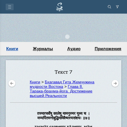
Книги
Журналы
Аудио
Приложения
Текст 7
Книги
>
Бхагавад Гита Жемчужина
мудрости Востока
>
Глава 8.
Тарака-брахма-йога. Достижение
высшей Реальности
तस्मात्सर्वेषु कालेषु मामनुस्मर युध्य च ।
मय्यर्पितमनोबुद्धिर्मामेवैष्यस्यसंशयः ॥७॥
тасма̄т сарвеш̣у ка̄леш̣у, ма̄м