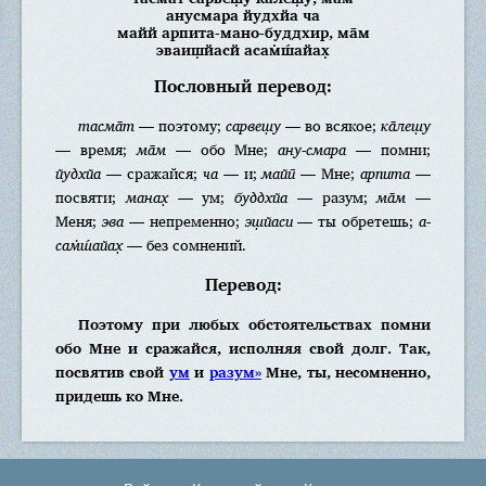
анусмара йудхйа ча
майй арпита-мано-буддхир, ма̄м
эваиш̣йасй асам̇ш́айах̣
Пословный перевод:
тасма̄т
— поэтому;
сарвеш̣у
— во всякое;
ка̄леш̣у
— время;
ма̄м
— обо Мне;
ану-смара
— помни;
йудхйа
— сражайся;
ча
— и;
майӣ
— Мне;
арпита
—
посвяти;
манах̣
— ум;
буддхйа
— разум;
ма̄м
—
Меня;
эва
— непременно;
эш̣йаси
— ты обретешь;
а-
сам̇ш́айах̣
— без сомнений.
Перевод:
Поэтому при любых обстоятельствах помни
обо Мне и сражайся, исполняя свой долг. Так,
посвятив свой
ум
и
разум»
Мне, ты, несомненно,
придешь ко Мне.