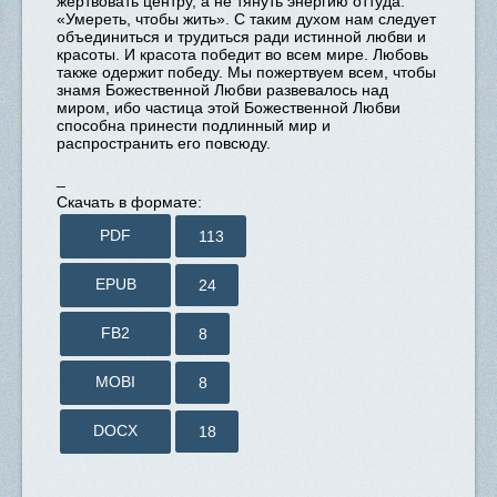
жертвовать центру, а не тянуть энергию оттуда.
«Умереть, чтобы жить». С таким духом нам следует
объединиться и трудиться ради истинной любви и
красоты. И красота победит во всем мире. Любовь
также одержит победу. Мы пожертвуем всем, чтобы
знамя Божественной Любви развевалось над
миром, ибо частица этой Божественной Любви
способна принести подлинный мир и
распространить его повсюду.
_
Скачать в формате:
PDF
113
EPUB
24
FB2
8
MOBI
8
DOCX
18