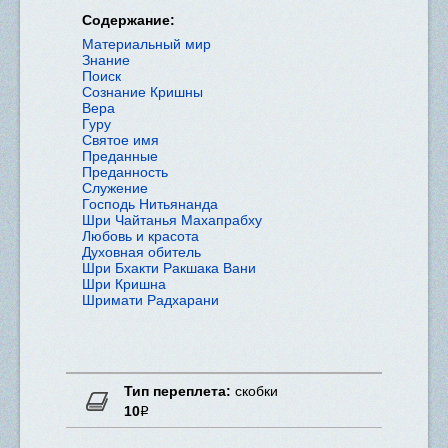
Содержание:
Материальный мир
Знание
Поиск
Сознание Кришны
Вера
Гуру
Святое имя
Преданные
Преданность
Служение
Господь Нитьянанда
Шри Чайтанья Махапрабху
Любовь и красота
Духовная обитель
Шри Бхакти Ракшака Вани
Шри Кришна
Шримати Радхарани
Тип переплета:
скобки
10
Р
Нет в наличии