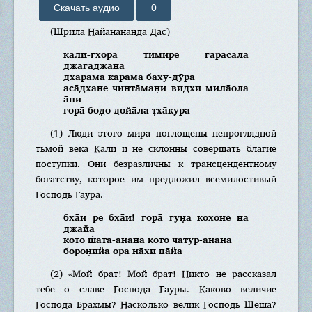
Скачать аудио
0
(Шрила Найана̄нанда Да̄с)
кали-гхора тимире гарасала
джагаджана
дхарама карама баху-дӯра
аса̄дхане чинта̄ман̣и видхи мила̄ола
а̄ни
гора̄ бод̣о дойа̄ла т̣ха̄кура
(1) Люди этого мира поглощены непроглядной
тьмой века Кали и не склонны совершать благие
поступки. Они безразличны к трансцендентному
богатству, которое им предложил всемилостивый
Господь Гаура.
бха̄и ре бха̄и! гора̄ гун̣а кохоне на
джа̄йа
кото ш́ата-а̄нана кото чатур-а̄нана
борон̣ийа ора на̄хи па̄йа
(2) «Мой брат! Мой брат! Никто не рассказал
тебе о славе Господа Гауры. Каково величие
Господа Брахмы? Насколько велик Господь Шеша?