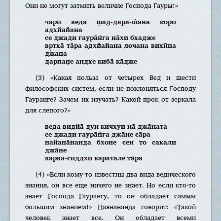
Они не могут затмить величие Господа Гауры!»
чари веда ш̣ад̣-дара-ш́ана кори
адхйайана
се джади гаура̄н̇га на̄хи бхадже
вр̣тха̄ та̄ра адхйайана лочана вихӣна
джана
дарпан̣е андхе киба̄ ка̄дже
(3) «Какая польза от четырех Вед и шести
философских систем, если не поклоняться Господу
Гауранге? Зачем их изучать? Какой прок от зеркала
для слепого?»
веда видйа̄ дуи кичхуи на̄ джа̄ната
се джади гаура̄н̇га джа̄не са̄ра
найана̄нанда бхоне сеи то сакали
джа̄не
варва-сиддхи каратале та̄ра
(4) «Если кому-то известны два вида ведического
знания, он все еще ничего не знает. Но если кто-то
знает Господа Гаурангу, то он обладает самым
большим знанием!» Наянананда говорит: «Такой
человек знает все. Он обладает всеми