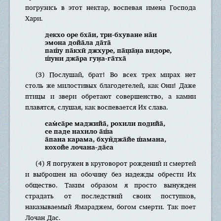
погрузись в этот нектар, воспевая имена Господа
Хари.
декхо оре бха̄и, три-бхуване на̄и
эмона дойа̄ла да̄та̄
паш́у па̄кхӣ джхуре, па̄ш̣а̄н̣а видоре,
ш́уни джа̄ра гун̣а-га̄тха̄
(3) Послушай, брат! Во всех трех мирах нет
столь же милостивых благодетелей, как Они! Даже
птицы и звери обретают совершенство, а камни
плавятся, слушая, как воспевается Их слава.
сам̇са̄ре маджийа̄, рохили под̣ийа̄,
се паде нахило а̄ш́а
а̄пана карама, бхун̃джа̄йе ш́амана,
кохойе лочана-да̄са
(4) Я погружен в круговорот рождений и смертей
и выброшен на обочину без надежды обрести Их
общество. Таким образом я просто вынужден
страдать от последствий своих поступков,
наказываемый Ямараджем, богом смерти. Так поет
Лочан Дас.