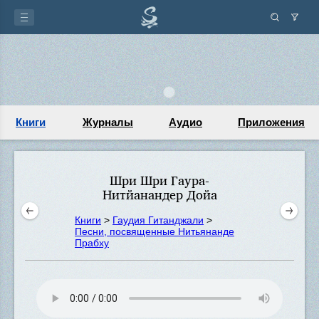
Книги
Журналы
Аудио
Приложения
Шри Шри Гаура-
Нитйанандер Дойа
Книги
>
Гаудия Гитанджали
>
Песни, посвященные Нитьянанде
Прабху