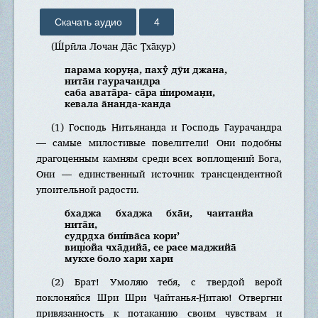
Скачать аудио
4
(Ш́рӣла Лочан Да̄с Т̣ха̄кур)
парама корун̣а, паху̐ дӯи джана,
нита̄и гаурачандра
саба авата̄ра- са̄ра ш́ироман̣и,
кевала а̄нанда-канда
(1) Господь Нитьянанда и Господь Гаурачандра
— самые милостивые повелители! Они подобны
драгоценным камням среди всех воплощений Бога,
Они — единственный источник трансцендентной
упоительной радости.
бхаджа бхаджа бха̄и, чаитанйа
нита̄и,
судр̣д̣ха биш́ва̄са кори’
виш̣ойа чха̄д̣ийа̄, се расе маджийа̄
мукхе боло хари хари
(2) Брат! Умоляю тебя, с твердой верой
поклоняйся Шри Шри Чайтанья-Нитаю! Отвергни
привязанность к потаканию своим чувствам и