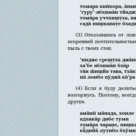
томара кин̇кора, а̄па
‘гуру’-абхима̄н тйадж
тома̄ра уччхиш̣т̣ха, п
сада̄ ниш̣капат̣е бха
(3) Отказавшись от лож
искренней почтительность
пыль с твоих стоп.
‘нидже среш̣т̣ха джа̄ни
ха’бе абхима̄н бха̄р
та̄и ш́иш̣йа тава, тха̄к
на̄ лоибо пӯджа̄ ка̄’ра
(4) Если я буду делит
возгоржусь. Поэтому, всег
других.
ама̄нӣ ма̄нада, хоиле
адхика̄р дибе туми
тома̄ра чаран̣е, ниш̣ка
ка̄̐дийа̄ лут̣ибо бхӯми