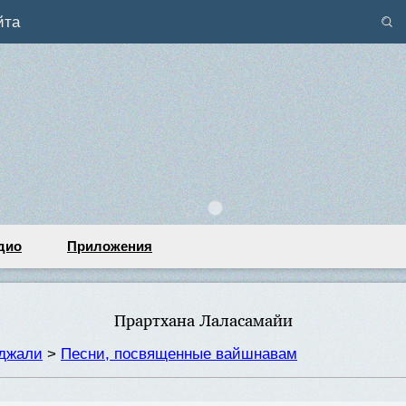
йта
дио
Приложения
Прартхана Лаласамайи
нджали
>
Песни, посвященные вайшнавам