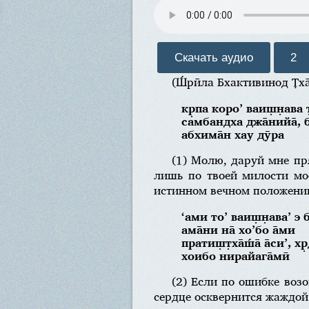
Скачать аудио
2
(Ш́рӣла Бхактивинод Т̣ха
кр̣па коро’ ваиш̣н̣ава 
самбандха джа̄нийа̄,
абхима̄н хау дӯра
(1) Молю, даруй мне пр
лишь по твоей милости мо
истинном вечном положени
‘ами то’ ваиш̣н̣ава’ э
ама̄ни на̄ хо’бо а̄ми
пратиш̣т̣ха̄ш́а̄ а̄си’, 
хоибо нирайага̄мӣ
(2) Если по ошибке возо
сердце осквернится жаждой 