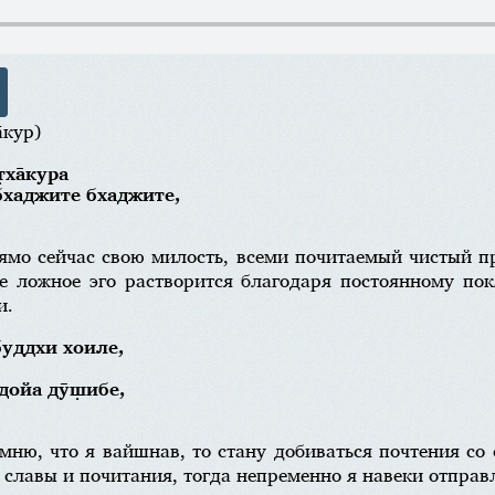
̄кур)
т̣ха̄кура
 бхаджите бхаджите,
ямо сейчас свою милость, всеми почитаемый чистый 
е ложное эго растворится благодаря постоянному по
и.
 буддхи хоиле,
хр̣дойа дӯш̣ибе,
мню, что я вайшнав, то стану добиваться почтения со
славы и почитания, тогда непременно я навеки отправл