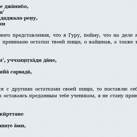
не джа̄нибо,
и’
ададжала-рен̣у,
джи
ного представления, что я Гуру, пойму, что на деле 
ю принимаю остатки твоей пищи, о вайшнав, а также 
’, уччхиш̣т̣ха̄ди да̄не,
ийа̄ сарвада̄,
ься с другими остатками своей пищи, то поставлю се
да оставаясь преданным тебе учеником, я не стану при
 кӣрттане
пат̣е а̄ми,