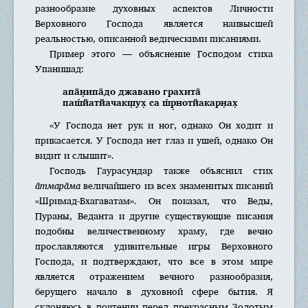
разнообразие духовных аспектов Личности
Верховного Господа является наивысшей
реальностью, описанной ведическими писаниями.
Пример этого — объяснение Господом стиха
Упанишад:
апа̄н̣ипа̄до джавано грахита̄
паш́йатйачакш̣ух̣ са ш́р̣нотйакарн̣ах̣
«У Господа нет рук и ног, однако Он ходит и
прикасается. У Господа нет глаз и ушей, однако Он
видит и слышит».
Господь Гаурасундар также объяснил стих
а̄тмара̄ма
величайшего из всех знаменитых писаний
«Шримад-Бхагаватам». Он показал, что Веды,
Пураны, Веданта и другие существующие писания
подобны величественному храму, где вечно
прославляются удивительные игры Верховного
Господа, и подтверждают, что все в этом мире
является отражением вечного разнообразия,
берущего начало в духовной сфере бытия. Я
склоняюсь в почтении перед прекрасным Золотым