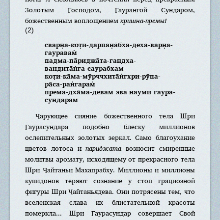
Золотым Господом, Гаурангой Сундаром,
божественным воплощением
кришна-премы!
(2)
сварн̣а-кот̣и-дарпан̣а̄бха-деха-варн̣а-
гауравам̇
падма-па̄риджа̄та-гандха-
вандита̄н̇га-саурабхам
кот̣и-ка̄ма-мӯрччхита̄н̇гхри-рӯпа-
ра̄са-ран̇гарам̇
према-дха̄ма-девам эва науми гаура-
сундарам
Чарующее сияние божественного тела Шри
Гаурасундара подобно блеску миллионов
ослепительных золотых зеркал. Само благоухание
цветов лотоса и
париджата
возносит смиренные
молитвы аромату, исходящему от прекрасного тела
Шри Чайтаньи Махапрабху. Миллионы и миллионы
купидонов теряют сознание у стоп грациозной
фигуры Шри Чайтаньядева. Они потрясены тем, что
вселенская слава их блистательной красоты
померкла... Шри Гаурасундар совершает Свой