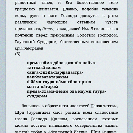
радостный танец, и Его божественное тело
грациозно двигается. Плавно, подобно течению
воды, руки и ноги Господа движутся в ритм
различным чарующим оттенкам чувств
преданности,
бхавы
, завладевшей Им. Я склоняюсь в
почтении перед прекрасным Золотым Господом,
Гаурангой Сундаром, божественным воплощением
кришна-премы!
(3)
према-на̄ма-да̄на-джанйа-пан̃ча-
таттвака̄тмакам̇
са̄н̇га-дивйа-па̄рш̣ада̄стра-
ваибхава̄вата̄ракам
ш́йа̄ма-гаура-на̄ма-га̄на-нр̣тйа-
матта-на̄гарам̇
према-дха̄ма-девам эва науми гаура-
сундарам
Явившись в образе пяти ипостасей Панча-таттвы,
Шри Гаурангадев смог раздать всем сладостные
имена Господа Кришны, воспеванием которых
можно достичь наивысшего совершенства жизни:
чистой любви к Абсолютной Истине, Шри Кришне,