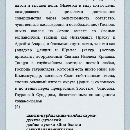
пятой и высшей цели. (Имеется в виду пятая цель,
находящаяся за пределами достижения
совершенства через религиозность, богатство,
чувственные наслаждения и освобождение.) Господь
лично явился на Земле вместе со Своими
экспансиями, такими как Нитьянанда Прабху и
Адвайта Ачарья, и близкими спутниками, такими как
Гададхар Пандит и Шривас Тхакур. Господь
приходит, вооруженный Святым Именем Кришны.
Танцуя в глубочайшем восторге чистой любви,
Господь Гаурангадев, Который есть никто иной, как
Шьямасундар, воспевал Свои собственные имена,
словно обычный житель округа Надия. Я склоняюсь
в почтении перед прекрасным Золотым Господом,
Гаурангой Сундаром, божественным воплощением
кришна-премы!
(4)
ш́а̄нти-пурйадхӣш́а-калйадхарма-
дух̣кха-дух̣сахам̇
джӣва-дух̣кха-ха̄на-бхакта-
саукхйада̄на-виграхам