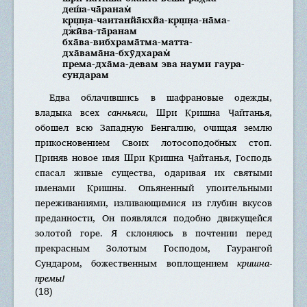
деш́а-ча̄ранам̇
кр̣ш̣н̣а-чаитанйа̄кхйа-кр̣ш̣н̣а-на̄ма-
джӣва-та̄ранам
бха̄ва-вибхрама̄тма-матта-
дха̄вама̄на-бхӯдхарам̇
према-дха̄ма-девам эва науми гаура-
сундарам
Едва облачившись в шафрановые одежды,
владыка всех
санньяси
, Шри Кришна Чайтанья,
обошел всю Западную Бенгалию, очищая землю
прикосновением Своих лотосоподобных стоп.
Приняв новое имя Шри Кришна Чайтанья, Господь
спасал живые существа, одаривая их святыми
именами Кришны. Опьяненный упоительными
переживаниями, изливающимися из глубин вкусов
преданности, Он появлялся подобно движущейся
золотой горе. Я склоняюсь в почтении перед
прекрасным Золотым Господом, Гаурангой
Сундаром, божественным воплощением
кришна-
премы!
(18)