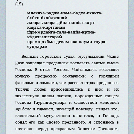
(15)
млеччха-ра̄джа-на̄ма-ба̄дха-бхакта-
бхӣти-бхан̃джанам̇
лакш̣а-лакш̣а-дӣпа-наиш́а-кот̣и-
кан̣т̣ха-кӣрттанам
ш́рӣ-мр̣дан̇га-та̄ла-ва̄дйа-нр̣тйа-
ка̄джи-нистарам̇
према-дха̄ма-девам эва науми гаура-
сундарам
Великий городской судья, мусульманин Чханд
Кази запрещал преданным воспевать святые имена
Господа. В ответ Господь Чайтаньядев возглавил
ночную процессию
санкиртаны
с горящими
факелами и лампами, чем рассеял страх преданных.
Тысячи людей присоединились к ним и их
захлестнули волны экстаза, порожденные танцем
Господа Гаурангасундара и сладостной мелодией
мриданг
и
каратал
, звучащей повсюду. Увидев это,
влиятельный мусульманин очистился, и Господь
обнял его как Своего преданного. Я склоняюсь в
почтении перед прекрасным Золотым Господом,