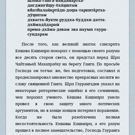
ш́лока-га̄н̇га-вандана̄ртха-
дигджигӣш̣у-бха̄ш̣итам̇
вйатйалан̇кр̣та̄ди-дош̣а-таркита̄ртха-
дӯш̣итам
дхваста-йукти-руддха-буддхи-датта-
дхӣмада̄дарам̇
према-дха̄ма-девам эва науми гаура-
сундарам
После того, как великий знаток санскрита
Кешава Кашмири покорил с помощью своего разума
все десять сторон света, он предстал перед Шри
Чайтаньей Махапрабху на берегу Ганги. По просьбе
Господа он тотчас же, без подготовки, составил и
продекламировал множество прекрасных молитв во
славу священной Ганги. Шри Гаурангадев указал на
некоторые риторические ошибки в его сочинении,
чем поразил ученого. Кешава Кашмири умело
привел в свою защиту много логических
аргументов, но в конце концов потерпел поражение.
Когда же была разоблачена полная
несостоятельность Кешавы Кашмири, а его разум
пришел в полное замешательство, Господь Гауранга