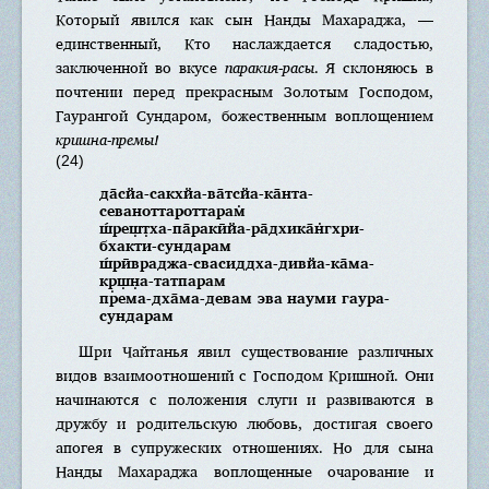
Который явился как сын Нанды Махараджа, —
единственный, Кто наслаждается сладостью,
заключенной во вкусе
паракия-расы
. Я склоняюсь в
почтении перед прекрасным Золотым Господом,
Гаурангой Сундаром, божественным воплощением
кришна-премы!
(24)
да̄сйа-сакхйа-ва̄тсйа-ка̄нта-
севаноттароттарам̇
ш́реш̣т̣ха-па̄ракӣйа-ра̄дхика̄н̇гхри-
бхакти-сундарам
ш́рӣвраджа-свасиддха-дивйа-ка̄ма-
кр̣ш̣н̣а-татпарам
према-дха̄ма-девам эва науми гаура-
сундарам
Шри Чайтанья явил существование различных
видов взаимоотношений с Господом Кришной. Они
начинаются с положения слуги и развиваются в
дружбу и родительскую любовь, достигая своего
апогея в супружеских отношениях. Но для сына
Нанды Махараджа воплощенные очарование и