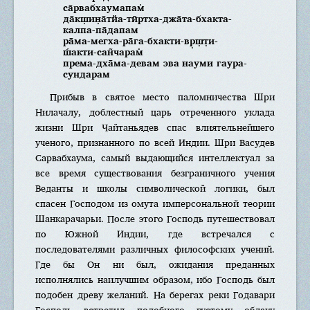
са̄рвабхаумапам̇
да̄кш̣ин̣а̄тйа-тӣртха-джа̄та-бхакта-
калпа-па̄дапам
ра̄ма-мегха-ра̄га-бхакти-вр̣ш̣т̣и-
ш́акти-сан̃чарам̇
према-дха̄ма-девам эва науми гаура-
сундарам
Прибыв в святое место паломничества Шри
Нилачалу, доблестный царь отреченного уклада
жизни Шри Чайтаньядев спас влиятельнейшего
ученого, признанного по всей Индии. Шри Васудев
Сарвабхаума, самый выдающийся интеллектуал за
все время существования безграничного учения
Веданты и школы символической логики, был
спасен Господом из омута имперсональной теории
Шанкарачарьи. После этого Господь путешествовал
по Южной Индии, где встречался с
последователями различных философских учений.
Где бы Он ни был, ожидания преданных
исполнялись наилучшим образом, ибо Господь был
подобен древу желаний. На берегах реки Годавари
Господь встретил подобного густому облаку