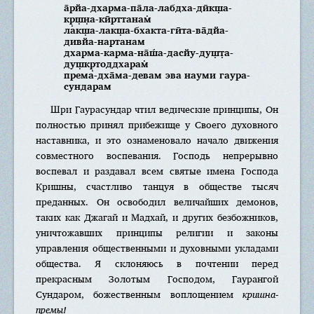
а̄рйа-дхарма-па̄ла-лабдха-дӣкш̣а-
кр̣ш̣н̣а-кӣрттанам̇
лакш̣а-лакш̣а-бхакта-гӣта-ва̄дйа-
дивйа-нартанам
дхарма-карма-на̄ш́а-дасйу-душ̣т̣а-
душ̣кр̣тоддхарам̇
према-дха̄ма-девам эва науми гаура-
сундарам
Шри Гаурасундар чтил ведические принципы, Он
полностью принял прибежище у Своего духовного
наставника, и это ознаменовало начало движения
совместного воспевания. Господь непрерывно
воспевал и раздавал всем святые имена Господа
Кришны, счастливо танцуя в обществе тысяч
преданных. Он освободил величайших демонов,
таких как Джагай и Мадхай, и других безбожников,
уничтожавших принципы религии и законы
управления общественными и духовными укладами
общества. Я склоняюсь в почтении перед
прекрасным Золотым Господом, Гаурангой
Сундаром, божественным воплощением
кришна-
премы!