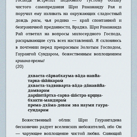
чистого самопредания Шри Рамананду Рая и
поручил ему изливать на окружающих сладостный
дождь
расы
, чья родина — край спонтанной и
безграничной преданности, Враджа. Шри Рамананда
Рай ответил на вопросы милосердного Господа,
раскрывающие суть всех наставлений. Я склоняюсь
в почтении перед прекрасным Золотым Господом,
Гаурангой Сундаром, божественным воплощением
кришна-премы!
(20)
дхваста-са̄рвабхаума-ва̄да-навйа-
тарка-ш́а̄н̇карам̇
дхваста-тадвиварта-ва̄да-да̄навӣйа-
дамварам
дарш́ита̄ртха-сарва-ш́а̄стра-кр̣ш̣н̣а-
бхакти-мандирам̇
према-дха̄ма-девам эва науми гаура-
сундарам
Божественный облик Шри Гаурангадева
бесконечно радует вселенских небожителей, ибо Он
— чарующее воплощение чистой любви. Сияющий