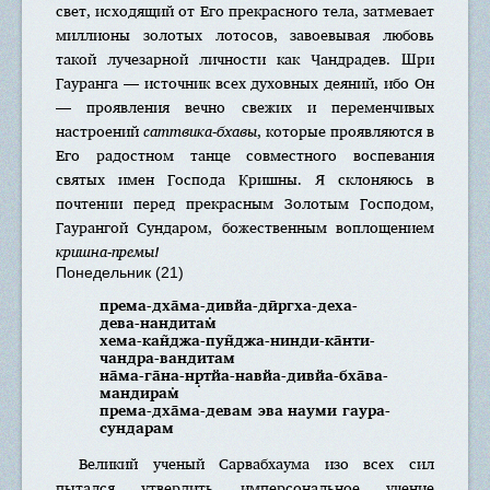
свет, исходящий от Его прекрасного тела, затмевает
миллионы золотых лотосов, завоевывая любовь
такой лучезарной личности как Чандрадев. Шри
Гауранга — источник всех духовных деяний, ибо Он
— проявления вечно свежих и переменчивых
настроений
саттвика-бхавы
, которые проявляются в
Его радостном танце совместного воспевания
святых имен Господа Кришны. Я склоняюсь в
почтении перед прекрасным Золотым Господом,
Гаурангой Сундаром, божественным воплощением
кришна-премы!
Понедельник (21)
према-дха̄ма-дивйа-дӣргха-деха-
дева-нандитам̇
хема-кан̃джа-пун̃джа-нинди-ка̄нти-
чандра-вандитам
на̄ма-га̄на-нр̣тйа-навйа-дивйа-бха̄ва-
мандирам̇
према-дха̄ма-девам эва науми гаура-
сундарам
Великий ученый Сарвабхаума изо всех сил
пытался утвердить имперсональное учение