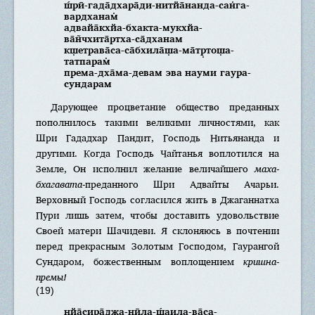
ш́рӣ-гада̄дхара̄ди-нитйа̄нанда-сан̇га-
вардханам̇
адвайа̄кхйа-бхакта-мукхйа-
ва̄н̃чхита̄ртха-са̄дханам
кш̣етрава̄са-са̄бхила̄ш̣а-ма̄тр̣тош̣а-
татпарам̇
према-дха̄ма-девам эва науми гаура-
сундарам
Дарующее процветание общество преданных
пополнилось такими великими личностями, как
Шри Гададхар Пандит, Господь Нитьянанда и
другими. Когда Господь Чайтанья воплотился на
Земле, Он исполнил желание величайшего
маха-
бхагавата
-преданного Шри Адвайты Ачарьи.
Верховный Господь согласился жить в Джаганнатха
Пури лишь затем, чтобы доставить удовольствие
Своей матери Шачидеви. Я склоняюсь в почтении
перед прекрасным Золотым Господом, Гаурангой
Сундаром, божественным воплощением
кришна-
премы!
(19)
нйа̄сира̄джа-нӣла-ш́аила-ва̄са-