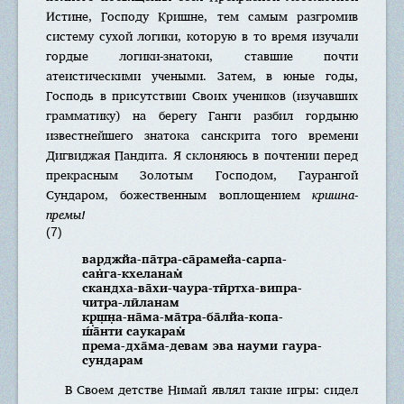
Истине, Господу Кришне, тем самым разгромив
систему сухой логики, которую в то время изучали
гордые логики-знатоки, ставшие почти
атеистическими учеными. Затем, в юные годы,
Господь в присутствии Своих учеников (изучавших
грамматику) на берегу Ганги разбил гордыню
известнейшего знатока санскрита того времени
Дигвиджая Пандита. Я склоняюсь в почтении перед
прекрасным Золотым Господом, Гаурангой
Сундаром, божественным воплощением
кришна-
премы!
(7)
варджйа-па̄тра-са̄рамейа-сарпа-
сан̇га-кхеланам̇
скандха-ва̄хи-чаура-тӣртха-випра-
читра-лӣланам
кр̣ш̣н̣а-на̄ма-ма̄тра-ба̄лйа-копа-
ш́а̄нти саукарам̇
према-дха̄ма-девам эва науми гаура-
сундарам
В Своем детстве Нимай являл такие игры: сидел