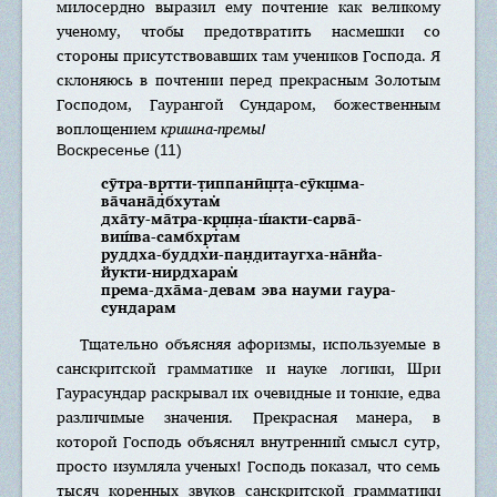
милосердно выразил ему почтение как великому
ученому, чтобы предотвратить насмешки со
стороны присутствовавших там учеников Господа. Я
склоняюсь в почтении перед прекрасным Золотым
Господом, Гаурангой Сундаром, божественным
воплощением
кришна-премы!
Воскресенье (11)
сӯтра-вр̣тти-т̣иппанӣш̣т̣а-сӯкш̣ма-
ва̄чана̄дбхутам̇
дха̄ту-ма̄тра-кр̣ш̣н̣а-ш́акти-сарва̄-
виш́ва-самбхр̣там
руддха-буддхи-пан̣д̣итаугха-на̄нйа-
йукти-нирдхарам̇
према-дха̄ма-девам эва науми гаура-
сундарам
Тщательно объясняя афоризмы, используемые в
санскритской грамматике и науке логики, Шри
Гаурасундар раскрывал их очевидные и тонкие, едва
различимые значения. Прекрасная манера, в
которой Господь объяснял внутренний смысл сутр,
просто изумляла ученых! Господь показал, что семь
тысяч коренных звуков санскритской грамматики