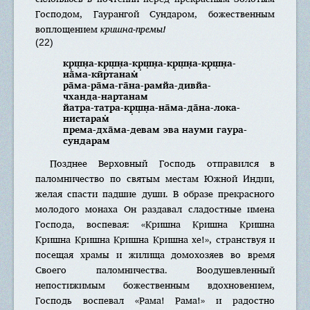
Господом, Гаурангой Сундаром, божественным
воплощением
кришна-премы!
(22)
кр̣ш̣н̣а-кр̣ш̣н̣а-кр̣ш̣н̣а-кр̣ш̣н̣а-кр̣ш̣н̣а-
на̄ма-кӣртанам̇
ра̄ма-ра̄ма-га̄на-рамйа-дивйа-
чханда-нартанам
йатра-татра-кр̣ш̣н̣а-на̄ма-да̄на-лока-
нистарам̇
према-дха̄ма-девам эва науми гаура-
сундарам
Позднее Верховный Господь отправился в
паломничество по святым местам Южной Индии,
желая спасти падшие души. В образе прекрасного
молодого монаха Он раздавал сладостные имена
Господа, воспевая: «Кришна Кришна Кришна
Кришна Кришна Кришна Кришна хе!», странствуя и
посещая храмы и жилища домохозяев во время
Своего паломничества. Воодушевленный
непостижимым божественным вдохновением,
Господь воспевал «Рама! Рама!» и радостно