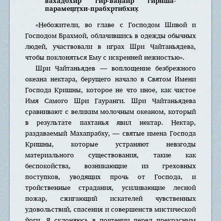
вахадбхир гӣр-ва̄н̣аир гириш́а-
парамеш̣т̣хи-прабхр̣тибхих̣
«Небожители, во главе с Господом Шивой и
Господом Брахмой, облачившись в одежды обычных
людей, участвовали в играх Шри Чайтаньядева,
чтобы поклоняться Ему с искренней нежностью».
Шри Чайтаньядев — воплощение безбрежного
океана нектара, берущего начало в Святом Имени
Господа Кришны, которое не что иное, как чистое
Имя Самого Шри Гауранги. Шри Чайтаньядева
сравнивают с великим молочным океаном, который
в результате пахтанья явил нектар. Нектар,
раздаваемый Махапрабху, — святые имена Господа
Кришны, которые устраняют невзгоды
материального существования, такие как
беспокойства, возникающие из греховных
поступков, уводящих прочь от Господа, и
тройственные страдания, усиливающие лесной
пожар, сжигающий искателей чувственных
удовольствий, спасения и совершенств мистической
йоги. Я склоняюсь в почтении перед прекрасным