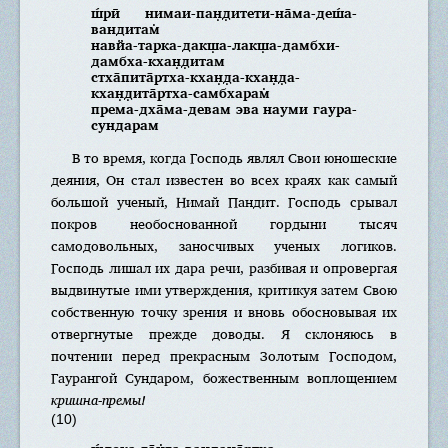
ш́рӣ нимаи-пан̣д̣итети-на̄ма-деш́а-
вандитам̇
навйа-тарка-дакш̣а-лакш̣а-дамбхи-
дамбха-кхан̣д̣итам
стха̄пита̄ртха-кхан̣д̣а-кхан̣д̣а-
кхан̣д̣ита̄ртха-самбхарам̇
према-дха̄ма-девам эва науми гаура-
сундарам
В то время, когда Господь являл Свои юношеские
деяния, Он стал известен во всех краях как самый
большой ученый, Нимай Пандит. Господь срывал
покров необоснованной гордыни тысяч
самодовольных, заносчивых ученых логиков.
Господь лишал их дара речи, разбивая и опровергая
выдвинутые ими утверждения, критикуя затем Свою
собственную точку зрения и вновь обосновывая их
отвергнутые прежде доводы. Я склоняюсь в
почтении перед прекрасным Золотым Господом,
Гаурангой Сундаром, божественным воплощением
кришна-премы!
(10)