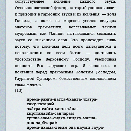
сопутствующее значение каждого звука.
Основополагающий фактор, который упорядочивает
и приводит в гармонию звуки и их значения, — воля
Господа, а вовсе не мирские усилия ведущих
знатоков грамматики, воглавляемых такими
мудрецами, как Панини, пытающимися связывать
звуки со значением слов. Это происходит лишь
потому, что конечная цель всего движущегося и
неподвижного во всем бытии — доставлять
удовольствие Верховному Господу, увеличивая
ценность Его чарующих игр. Я склоняюсь в
почтении перед прекрасным Золотым Господом,
Гаурангой Сундаром, божественным воплощением
кришна-премы!
(13)
према-ран̇га-па̄т̣ха-бхан̇га-чха̄тра-
ка̄ку-ка̄тарам̇
чха̄тра-сан̇га-хаста-та̄ла-
кӣрттана̄дйа-сан̃чарам
кр̣ш̣н̣а-на̄ма-сӣдху-синдху-магна-
дик-чара̄чарам̇
према-дха̄ма-девам эва науми гаура-