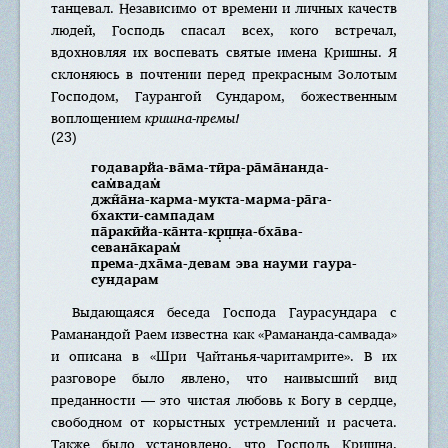
танцевал. Независимо от времени и личных качеств
людей, Господь спасал всех, кого встречал,
вдохновляя их воспевать святые имена Кришны. Я
склоняюсь в почтении перед прекрасным Золотым
Господом, Гаурангой Сундаром, божественным
воплощением
кришна-премы!
(23)
годаварйа-ва̄ма-тӣра-ра̄ма̄нанда-
сам̇вадам̇
джн̃а̄на-карма-мукта-марма-ра̄га-
бхакти-сампадам
па̄ракӣйа-ка̄нта-кр̣ш̣н̣а-бха̄ва-
севана̄карам̇
према-дха̄ма-девам эва науми гаура-
сундарам
Выдающаяся беседа Господа Гаурасундара с
Раманандой Раем известна как «Рамананда-самвада»
и описана в «Шри Чайтанья-чаритамрите». В их
разговоре было явлено, что наивысший вид
преданности — это чистая любовь к Богу в сердце,
свободном от корыстных устремлений и расчета.
Также было установлено, что Господь Кришна,