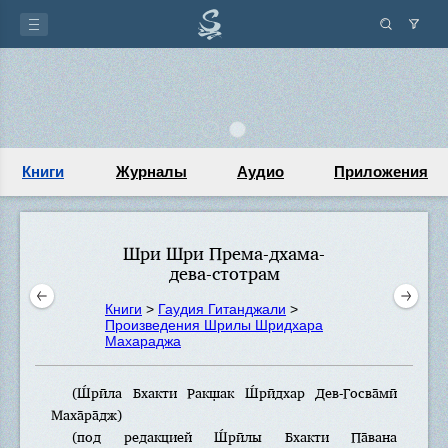
Книги
Журналы
Аудио
Приложения
Шри Шри Према-дхама-
дева-стотрам
Книги
>
Гаудия Гитанджали
>
Произведения Шрилы Шридхара
Махараджа
(Ш́рӣла Бхакти Ракш̣ак Ш́рӣдхар Дев-Госва̄мӣ
Маха̄ра̄дж)
(под редакцией Ш́рӣлы Бхакти Па̄вана