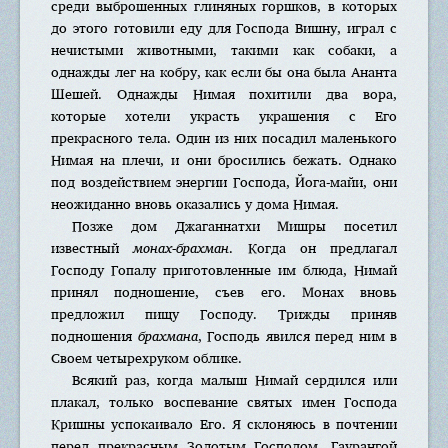
среди выброшенных глиняных горшков, в которых
до этого готовили еду для Господа Вишну, играл с
нечистыми животными, такими как собаки, а
однажды лег на кобру, как если бы она была Ананта
Шешей. Однажды Нимая похитили два вора,
которые хотели украсть украшения с Его
прекрасного тела. Один из них посадил маленького
Нимая на плечи, и они бросились бежать. Однако
под воздействием энергии Господа, Йога-майи, они
неожиданно вновь оказались у дома Нимая.
Позже дом Джаганнатхи Мишры посетил
известный
монах-брахман
. Когда он предлагал
Господу Гопалу приготовленные им блюда, Нимай
принял подношение, съев его. Монах вновь
предложил пищу Господу. Трижды приняв
подношения
брахмана
, Господь явился перед ним в
Своем четырехруком облике.
Всякий раз, когда малыш Нимай сердился или
плакал, только воспевание святых имен Господа
Кришны успокаивало Его. Я склоняюсь в почтении
перед прекрасным Золотым Господом, Гаурангой