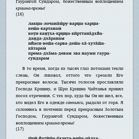
Гаурангой Сундаром, божественным воплощением
кришна-премы!
(16)
лакш̣а-лочана̄ш́ру-варш̣а-харш̣а-
кеш́а-картанам̇
кот̣и-кан̣т̣ха-кр̣ш̣н̣а-кӣрттана̄д̣хйа-
дан̣д̣а-дха̄ранам
нйаси-веш́а-сарва-деш́а-ха̄-хута̄ш́а-
ка̄тарам̇
према-дха̄ма-девам эва науми гаура-
сундарам
В то время, когда из тысяч глаз потоками текли
слезы, Он ликовал, оттого что срезали Его
прекрасные волосы. Тысячи голосов прославляли
Господа Кришну, и Шри Кришна Чайтанья принял
посох отречения. С тех пор, куда бы Он ни шел, все,
кто видел Его в одежде
санньяси
, рыдали от горя. Я
склоняюсь в почтении перед прекрасным Золотым
Господом, Гаурангой Сундаром, божественным
воплощением
кришна-премы!
(17)
ш́рӣ-йатӣш́а-бхакта-веш́а-ра̄д̣ха-