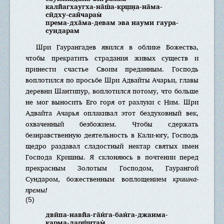
калйагхаугха-на̄ш́а-кр̣ш̣н̣а-на̄ма-
сӣдху-сан̃чарам̇
према-дха̄ма-девам эва науми гаура-
сундарам
Шри Гаурангадев явился в облике Божества,
чтобы прекратить страдания живых существ и
принести счастье Своим преданным. Господь
воплотился по просьбе Шри Адвайты Ачарьи, главы
деревни Шантипур, воплотился потому, что больше
не мог выносить Его горя от разлуки с Ним. Шри
Адвайта Ачарья оплакивал этот бездуховный век,
охваченный безбожием. Чтобы сдержать
безнравственную деятельность в Кали-югу, Господь
щедро раздавал сладостный нектар святых имен
Господа Кришны. Я склоняюсь в почтении перед
прекрасным Золотым Господом, Гаурангой
Сундаром, божественным воплощением
кришна-
премы!
(5)
двӣпа-навйа-га̄н̇га-бан̇га-джанма-
карма-дарш́итам̇