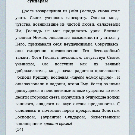
сундарам
После возвращения из Гайи Господь снова стал
учить Своих учеников санскриту. Однако когда
чувства, возникавшие из чистой любви, овладевали
Им, Господь не мог продолжать урок. Близкие
ученики Нимая, лишенные возможности учиться у
Него, признавали себя неудачниками. Сокрушаясь,
они смиренно превозносили Его бесподобный
талант. Хотя Господь печалился, сочувствуя Своим
ученикам, Он поступил как их вечный
доброжелатель, когда начал радостно прославлять
Господа Кришну, воспевая
«харайе намах̣ кр̣ш̣н̣а»
, и
они захлопали в ладоши, вторя Ему. Вслед за ними
движущиеся и неподвижные живые существа во всех
десяти сторонах света окунулись в бушующие волны
великого, сладкого на вкус океана преданности. Я
склоняюсь в почтении перед прекрасным Золотым
Господом, Гаурангой Сундаром, божественным
воплощением
кришна-премы!
(14)