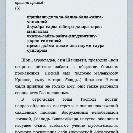
кришна-премы!
(6)
ш́рӣш́ачӣ-дула̄ла-ба̄лйа-ба̄ла-сан̇га-
чанчалам̇
а̄кума̄ра-сарва-ш́а̄стра-дакш̣а-тарка-
ман̇галам
чха̄тра-сан̇га-ран̇га-дигджигӣш̣у-
дарпа-самхарам̇
према-дха̄ма-девам эва науми гаура-
сундарам
Шри Гаурангадев, сын Шачидеви, проводил Свои
озорные детские забавы в обществе больших
проказников. (Нимай был подобен маленькому
Кришне, сыну матери Яшоды.) Шалости Нимая
были приятны не только Ему, они также радовали
сердца всех Его преданных.
В отроческие годы Господь достиг
непревзойденного мастерства в знании заключений
священных писаний. Вооруженный непобедимой
логикой, Господь Вишвамбхара искусно обосновал
несущее благо, всеблагое учение
шуддха-бхакти
,
полного посвящения себя Прекрасной Абсолютной