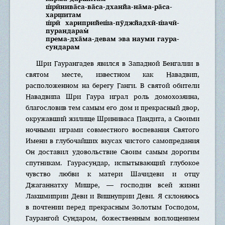
ш́рӣнива̄са-ва̄са-дханйа-на̄ма-ра̄са-
харш̣итам
ш́рӣ хариприйеш́а-пӯджйадхӣ-ш́ачӣ-
пурандарам̇
према-дха̄ма-девам эва науми гаура-
сундарам
Шри Гаурангадев явился в Западной Бенгалии в
святом месте, известном как Навадвип,
расположенном на берегу Ганги. В святой обители
Навадвипа Шри Гаура играл роль домохозяина,
благословив тем самым его дом и прекрасный двор,
окружавший жилище Шриниваса Пандита, а Своими
ночными играми совместного воспевания Святого
Имени в глубочайших вкусах чистого самопредания
Он доставил удовольствие Своим самым дорогим
спутникам. Гаурасундар, испытывающий глубокое
чувство любви к матери Шачидеви и отцу
Джаганнатху Мишре, — господин всей жизни
Лакшмиприи Деви и Вишнуприи Деви. Я склоняюсь
в почтении перед прекрасным Золотым Господом,
Гаурангой Сундаром, божественным воплощением