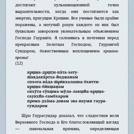
достигают кульминационной точки
выразительности, когда они постигаются как
энергии, присущие Кришне. Все ученые были крайне
поражены, а могучий разум каждого из них был
буквально заворожен увлекательным объяснением
Господа Гауранги. Я склоняюсь в почтении перед
прекрасным Золотым Господом, Гаурангой
Сундаром, божественным воплощением
кришна-
премы!
(12)
кр̣ш̣н̣а-др̣ш̣т̣и-па̄та-хету-
ш́авдака̄ртха-йоджанам̇
спхота-ва̄да-ш́р̣н̇кхалаика-бхитти-
кр̣ш̣н̣а-бӣкш̣ан̣ам
спхӯта-сӯкш̣ма-мӯла-лакш̣йа-кр̣ш̣н̣а-
саукхйа-самбхарам̇
према-дха̄ма-девам эва науми гаура-
сундарам
Шри Гаурасундар доказал, что сладостная воля
Верховного Господа и Его благословляющий взгляд
— изначальная причина, определяющая