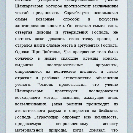
Шанкарачарьи, которое противостоит заключениям
чистой преданности. Сарвабхаума использовал
самые коварные способы в искусстве
жонглирования словами. Он искажал смысл слов,
отвергая доводы и утверждения Господа, не
пытаясь даже доказать свою точку зрения, и
старался найти слабые места в аргументах Господа.
Однако Шри Чайтанья, Чье прекрасное тело было
облачено в новые сияющие одежды монаха,
выдвигал последовательные аргументы,
опирающиеся на ведические писания, и легко
отражал и разбивал атеистические объяснения
ученого. Господь провозгласил, что учение
Шанкарачарьи практикуют последователи
восходящего метода познания, жаждущие лишь
возвеличивания. Такая религия происходит из
атеистического разума и опирается на безбожие.
Господь Гаурасундар опроверг всю значимость,
придаваемую непроявленному аспекту
материальной природы, когда доказал, что