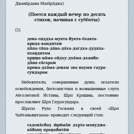
Джана̄рдана Маха̄ра̄джа)
(Поется каждый вечер по десять
стихов, начиная с субботы)
(1)
дева-сиддха-мукта-йукта-бхакта-
вр̣нда-вандитам̇
па̄па-та̄па-да̄ва-да̄ха-дагдха-дух̣кха-
кхан̣дитам
кр̣ш̣н̣а-на̄ма-сӣдху-дха̄ма-дханйа-
да̄на-са̄гарам̇
према-дха̄ма-девам эва науми гаура-
сундарам
Небожители, совершенные души, искатели
освобождения, йоги-мистики и возвышенные слуги
Абсолютной Истины, Шри Кришны, постоянно
прославляют Шри Гаурасундара.
Шрила Рупа Госвами в своей «Шри
Чайтаньяштакам» приводит следующий стих:
садопа̄сйах̣ ш́рӣма̄н дхр̣та-мануджа-
ка̄йаих̣ пран̣айита̄м̇