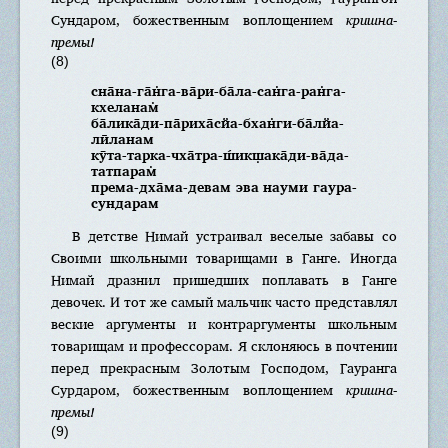
Сундаром, божественным воплощением
кришна-
премы!
(8)
сна̄на-га̄н̇га-ва̄ри-ба̄ла-сан̇га-ран̇га-
кхеланам̇
ба̄лика̄ди-па̄риха̄сйа-бхан̇ги-ба̄лйа-
лӣланам
кӯта-тарка-чха̄тра-ш́икш̣ака̄ди-ва̄да-
татпарам̇
према-дха̄ма-девам эва науми гаура-
сундарам
В детстве Нимай устраивал веселые забавы со
Своими школьными товарищами в Ганге. Иногда
Нимай дразнил пришедших поплавать в Ганге
девочек. И тот же самый мальчик часто представлял
веские аргументы и контраргументы школьным
товарищам и профессорам. Я склоняюсь в почтении
перед прекрасным Золотым Господом, Гауранга
Сурдаром, божественным воплощением
кришна-
премы!
(9)