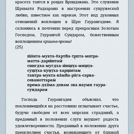
красота таятся в рощах Вриндавана. Это служение
Шримати Радхарани в настроении супружеской
любви, известное как
паракия
. Этот вид духовных
отношений воплощен в Шри Гаурангадеве. Я
склоняюсь в почтении перед прекрасным Золотым
Господом, Гаурангой Сундаром, божественным
воплощением
кришна-премы!
(25)
ш́а̄нта-мукта-бхр̣тйа-тр̣пта-митра-
матта-дарш́итам̇
снигдха-мугдха-ш́иш̣т̣а-миш̣т̣а-
суш̣т̣ха-кун̣т̣ха-харш̣итам
тантра-мукта-ва̄мйа-ра̄га-сарва-
севаноттарам̇
према-дха̄ма-девам эва науми гаура-
сундарам
Господь Гаурангадев объяснил, что
поклоняющийся на расстоянии испытывает счастье,
будучи свободен от всех мирских страданий, а
преданный в положении слуги вкушает радость
удовлетворенности. Преданный в положении друга
преисполнен счастья, возникающего от близкой