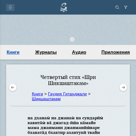
Книги
Журналы
Аудио
Приложения
Четвертый стих «Шри
Шикшаштакам»
Книги
>
Гаудия Гитанджали
>
Шикшаштакам
на дханам̇ на джанам̇ на сундарӣм̇
кавита̄м̇ ва̄ джагад-ӣш́а ка̄майе
мама джанмани джанманӣш́варе
бхавата̄д бхактир ахаитукӣ твайи