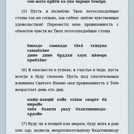
сеи-мата прӣти ха-ука чаран̣е тома̄ра
(5) Пусть я полюблю Твои лотосоподобные
стопы так же сильно, как сейчас люблю чувственные
удовольствия! Перемести мою привязанность с
объектов чувств на Твои лотосоподобные стопы
.
бипаде сампаде та̄ха̄ тха̄кука
самабха̄ве
дине дине бр̣ддхи хаук на̄мера
прабха̄ве
(6) В опасности и успехе, в счастье и беде, пусть
всегда я буду спокоен. Пусть под спасительным
влиянием Святого Имени моя привязанность к Тебе
возрастает день ото дня.
паш́у-пакш̣ӣ хойе тха̄ки сварге ба̄
ниройе
таба бхакти раху бхактивинода-
хр̣дойе
(7) Буду ли я птицей или зверем, буду жить в раю
или аду, позволь непритязательному Бхактивиноду