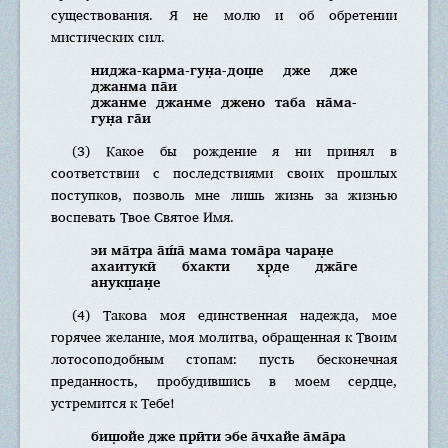
существования. Я не молю и об обретении
мистических сил.
ниджа-карма-гун̣а-дош̣е дже дже
джанма па̄и
джанме джанме джено таба на̄ма-
гун̣а га̄и
(3) Какое бы рождение я ни принял в
соответствии с последствиями своих прошлых
поступков, позволь мне лишь жизнь за жизнью
воспевать Твое Святое Имя.
эи ма̄тра а̄ш́а̄ мама тома̄ра чаран̣е
ахаитукӣ бхакти хр̣де джа̄ге
анукш̣ан̣е
(4) Такова моя единственная надежда, мое
горячее желание, моя молитва, обращенная к Твоим
лотосоподобным стопам: пусть бесконечная
преданность, пробудившись в моем сердце,
устремится к Тебе!
биш̣ойе дже прӣти эбе а̄чхайе а̄ма̄ра