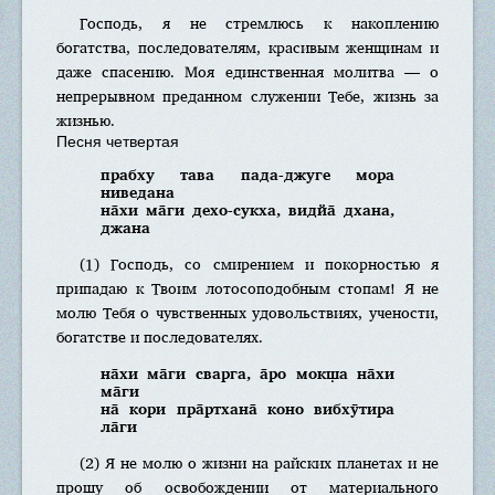
Господь, я не стремлюсь к накоплению
богатства, последователям, красивым женщинам и
даже спасению. Моя единственная молитва — о
непрерывном преданном служении Тебе, жизнь за
жизнью.
Песня четвертая
прабху тава пада-джуге мора
ниведана
на̄хи ма̄ги дехо-сукха, видйа̄ дхана,
джана
(1) Господь, со смирением и покорностью я
припадаю к Твоим лотосоподобным стопам! Я не
молю Тебя о чувственных удовольствиях, учености,
богатстве и последователях.
на̄хи ма̄ги сварга, а̄ро мокш̣а на̄хи
ма̄ги
на̄ кори пра̄ртхана̄ коно вибхӯтира
ла̄ги
(2) Я не молю о жизни на райских планетах и не
прошу об освобождении от материального