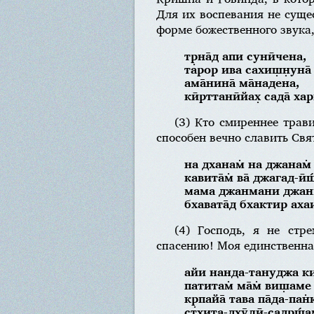
Для их воспевания не суще
форме божественного звука,
тр̣на̄д апи сунӣчена,
тарор ива сахиш̣н̣уна̄
ама̄нина̄ ма̄надена,
кӣрттанӣйах̣ сада̄ хар
(3) Кто смиреннее трави
способен вечно славить Св
на дханам̇ на джанам̇
кавита̄м̇ ва̄ джагад-ӣш
мама джанмани джан
бхавата̄д бхактир ах
(4) Господь, я не стр
спасению! Моя единственна
айи нанда-тануджа ки
патитам̇ ма̄м̇ виш̣ам
кр̣пайа̄ тава па̄да-пан
стхита-дхӯлӣ-садр̣ш́а