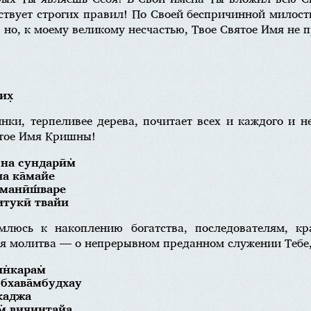
ствует строгих правил! По Своей беспричинной милост
 но, к моему великому несчастью, Твое Святое Имя не 
их̣
нки, терпеливее дерева, почитает всех и каждого и н
ятое Имя Кришны!
 на сундарӣм̇
́а ка̄майе
манӣш́варе
аитукӣ твайи
емлюсь к накоплению богатства, последователям, 
я молитва — о непрерывном преданном служении Тебе,
н̇карам̇
е бхава̄мбудхау
̇каджа
м̇ вичинтайа