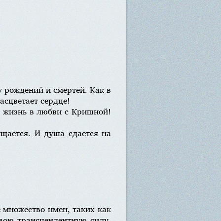
у рождений и смертей. Как в
асцветает сердце!
— жизнь в любви с Кришной!
ищается. И душа сдается на
е множество имен, таких как
вою трансцендентную силу.