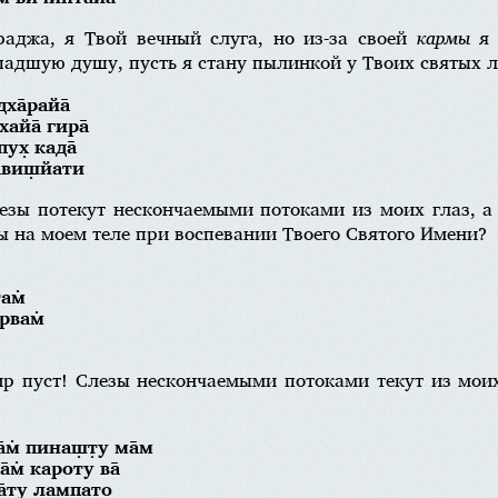
аджа, я Твой вечный слуга, но из-за своей
кармы
я 
падшую душу, пусть я стану пылинкой у Твоих святых 
ха̄райа̄
айа̄ гира̄
ух̣ када̄
хавиш̣йати
лезы потекут нескончаемыми потоками из моих глаз, а
ы на моем теле при воспевании Твоего Святого Имени?
там̇
рвам̇
мир пуст! Слезы нескончаемыми потоками текут из моих
а̄м̇ пинаш̣т̣у ма̄м
̄м̇ кароту ва̄
ха̄ту лампат̣о