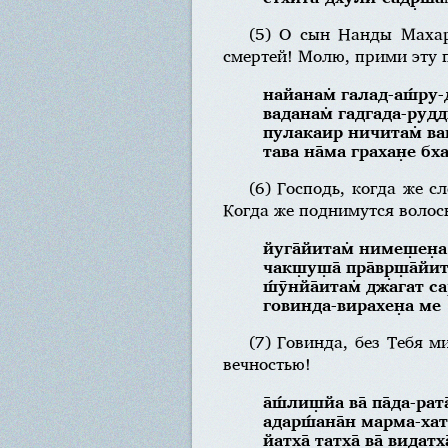
(5) О сын Нанды Махар
смертей! Молю, прими эту 
найанам̇ галад-аш́ру-д
ваданам̇ гадгада-руддх
пулакаир ничитам̇ вап
тава на̄ма грахан̣е б
(6) Господь, когда же с
Когда же поднимутся волос
йуга̄йитам̇ нимеш̣ен̣а
чакш̣уш̣а̄ пра̄вр̣ш̣а̄йи
ш́ӯнйа̄итам̇ джагат са
говинда-вирахен̣а ме
(7) Говинда, без Тебя 
вечностью!
а̄ш́лиш̣йа ва̄ па̄да-рат
адарш́ана̄н марма-хата
йатха̄ татха̄ ва̄ видат