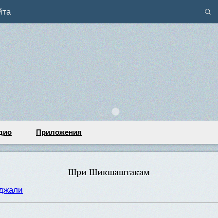
йта
дио
Приложения
Шри Шикшаштакам
нджали