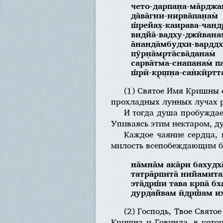
чето-дарпан̣а-ма̄рджан
да̄ва̄гни-нирва̄пан̣ам̇
ш́рейах̣-каирава-чандр
видйа̄-вадху-джӣвана
а̄нанда̄мбудхи-варддх
пӯрн̣а̄мр̣та̄сва̄данам̇
сарва̄тма-снапанам̇ п
ш́рӣ-кр̣ш̣н̣а-сан̇кӣрт
(1) Святое Имя Кришны о
прохладных лунных лучах ра
И тогда душа пробуждае
Упиваясь этим нектаром, д
Каждое чаяние сердца, 
милость всепобеждающим б
на̄мна̄м ака̄ри бахуд
татра̄рпита̄ нийамитах
эта̄др̣ш́и тава кр̣па̄ 
дурдайвам ӣдр̣ш́ам иха
(2) Господь, Твое Свято
Кришна и Говинда, в кото