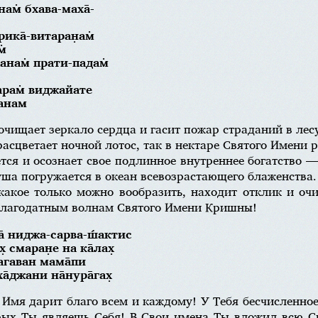
ам̇ бхава-маха̄-
ика̄-витаран̣ам̇
м̇
анам̇ прати-падам̇
арам̇ виджайате
танам
чищает зеркало сердца и гасит пожар страданий в лес
сцветает ночной лотос, так в нектаре Святого Имени р
тся и осознает свое подлинное внутреннее богатство 
уша погружается в океан всевозрастающего блаженства.
какое только можно вообразить, находит отклик и оч
лагодатным волнам Святого Имени Кришны!
ха̄ ниджа-сарва-ш́актис
̣ смаран̣е на ка̄лах̣
бхагаван мама̄пи
̄джани на̄нура̄гах̣
е Имя дарит благо всем и каждому! У Тебя бесчисленно
рых Ты являешь Себя! В Свои имена Ты вложил всю С