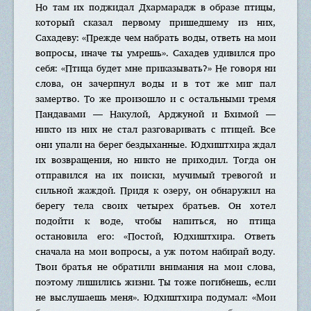
Но там их поджидал Дхармарадж в образе птицы,
который сказал первому пришедшему из них,
Сахадеву: «Прежде чем набрать воды, ответь на мои
вопросы, иначе ты умрешь». Сахадев удивился про
себя: «Птица будет мне приказывать?» Не говоря ни
слова, он зачерпнул воды и в тот же миг пал
замертво. То же произошло и с остальными тремя
Пандавами — Накулой, Арджуной и Бхимой —
никто из них не стал разговаривать с птицей. Все
они упали на берег бездыханные. Юдхиштхира ждал
их возвращения, но никто не приходил. Тогда он
отправился на их поиски, мучимый тревогой и
сильной жаждой. Придя к озеру, он обнаружил на
берегу тела своих четырех братьев. Он хотел
подойти к воде, чтобы напиться, но птица
остановила его: «Постой, Юдхиштхира. Ответь
сначала на мои вопросы, а уж потом набирай воду.
Твои братья не обратили внимания на мои слова,
поэтому лишились жизни. Ты тоже погибнешь, если
не выслушаешь меня». Юдхиштхира подумал: «Мои