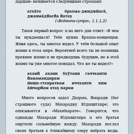
даршан» начинается следующими строками:
атха̄то брахма-джиджн̃аса̄,
джанма̄дйасйа йатах̣
(«Веданта-сутра», 1.1.1,2)
Таков первый вопрос и на него дан ответ: «В чем
ты нуждаешься? Тебе нужна Брахма-концепция.
Живя здесь, ты многое видел. У тебя большой опыт
жизни в этом мире. Вероятней всего ты не помнишь
прежние жизни и не предвидишь будущие, но в этой
жизни ты уже многое повидал. Что же ты видел?»
аханй ахани бхӯтани гаччханти
йамамандирам
ш̇еша-стхиратвам иччханти ким
а̄ш̇чарйам атах̣ парам
Много вопросов задал Дхарма, Ямарадж (бог
страшного суда) Махараджу Юдхиштхире; это
описывается в «Махабхарате». Говорится, что
однажды Махарадж Юдхиштхира и его братья
ощутили сильнейшую жажду. Махарадж послал
своих братьев к ближайшему озеру набрать воды.