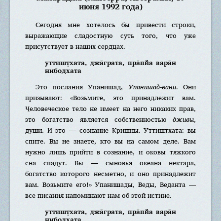
июня 1992 года)
Сегодня мне хотелось бы привести строки,
выражающие сладостную суть того, что уже
присутствует в наших сердцах.
уттишт̣хата, джа̄грата, пра̄пйа вара̄н
нибодхата
Это послания Упанишад,
Упанишад-вани
. Они
призывают: «Возьмите, это принадлежит вам.
Человеческое тело не имеет на него никаких прав,
это богатство является собственностью
дживы
,
души. И это — сознание Кришны. Уттиштхата: вы
спите. Вы не знаете, кто вы на самом деле. Вам
нужно лишь прийти в сознание, и оковы тяжкого
сна спадут. Вы — сыновья океана нектара,
богатство которого несметно, и оно принадлежит
вам. Возьмите его!» Упанишады, Веды, Веданта —
все писания напоминают нам об этой истине.
уттишт̣хата, джа̄грата, пра̄пйа вара̄н
нибодхата