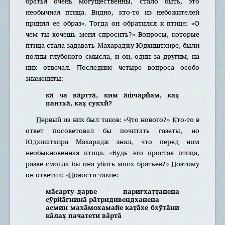
братья очень могущественны, стало быть, это
необычная птица. Видно, кто-то из небожителей
принял ее образ». Тогда он обратился к птице: «О
чем ты хочешь меня спросить?» Вопросы, которые
птица стала задавать Махараджу Юдхиштхире, были
полны глубокого смысла, и он, один за другим, на
них отвечал. Последние четыре вопроса особо
знамениты:
ка̄ ча ва̄ртта̄, ким а̄ш̇чарйам, ках̣
пантха̄, ках̣ сукхй?
Первый из них был таков: «Что нового?» Кто-то в
ответ посоветовал бы почитать газеты, но
Юдхиштхира Махарадж знал, что перед ним
необыкновенная птица. «Будь это простая птица,
разве смогла бы она убить моих братьев?» Поэтому
он ответил: «Новости такие:
ма̄сарту-дарве паригхат̣т̣анена
сӯрйа̄гнина̄ ра̄тридивендханена
асмин маха̄мохамайе кат̣а̄хе бхӯта̄ни
ка̄лах̣ пачатети ва̄рта̄