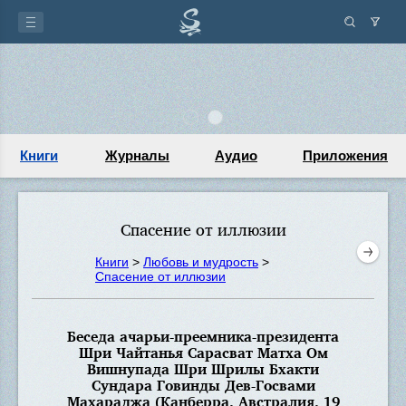
Книги
Журналы
Аудио
Приложения
Спасение от иллюзии
Книги
>
Любовь и мудрость
>
Спасение от иллюзии
Беседа ачарьи-преемника-президента
Шри Чайтанья Сарасват Матха Ом
Вишнупада Шри Шрилы Бхакти
Сундара Говинды Дев-Госвами
Махараджа (Канберра, Австралия, 19