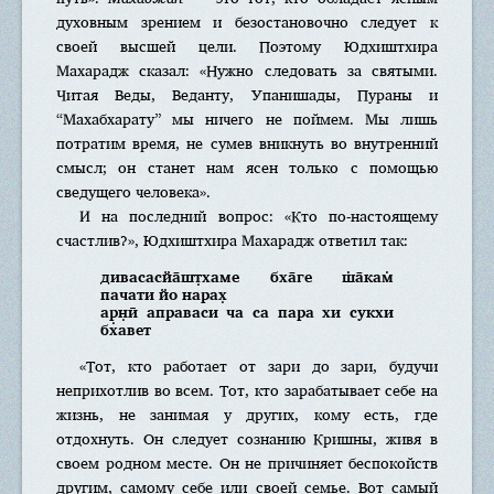
духовным зрением и безостановочно следует к
своей высшей цели. Поэтому Юдхиштхира
Махарадж сказал: «Нужно следовать за святыми.
Читая Веды, Веданту, Упанишады, Пураны и
“Махабхарату” мы ничего не поймем. Мы лишь
потратим время, не сумев вникнуть во внутренний
смысл; он станет нам ясен только с помощью
сведущего человека».
И на последний вопрос: «Кто по-настоящему
счастлив?», Юдхиштхира Махарадж ответил так:
дивасасйа̄шт̣хаме бха̄ге ш̇а̄кам̇
пачати йо нарах̣
ар̣н̣ӣ аправаси ча са пара хи сукхи
бхавет
«Тот, кто работает от зари до зари, будучи
неприхотлив во всем. Тот, кто зарабатывает себе на
жизнь, не занимая у других, кому есть, где
отдохнуть. Он следует сознанию Кришны, живя в
своем родном месте. Он не причиняет беспокойств
другим, самому себе или своей семье. Вот самый