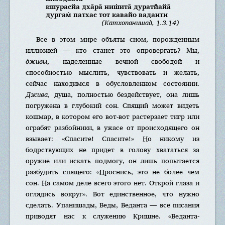
кшурасйа дха̄ра̄ ниш̇ита̄ дуратйайа̄
дургам̇ патхас тот кавайо ваданти
(Катхопанишад, 1.3.14)
Все в этом мире объяты сном, порожденным
иллюзией — кто станет это опровергать? Мы,
дживы
, наделенные вечной свободой и
способностью мыслить, чувствовать и желать,
сейчас находимся в обусловленном состоянии.
Джива
, душа, полностью бездействует, она лишь
погружена в глубокий сон. Спящий может видеть
кошмар, в котором его вот-вот растерзает тигр или
ограбят разбойники, в ужасе от происходящего он
взывает: «Спасите! Спасите!» Но никому из
бодрствующих не придет в голову хвататься за
оружие или искать подмогу, он лишь попытается
разбудить спящего: «Проснись, это не более чем
сон. На самом деле всего этого нет. Открой глаза и
оглядись вокруг». Вот единственное, что нужно
сделать. Упанишады, Веды, Веданта — все писания
приводят нас к служению Кришне. «Веданта-