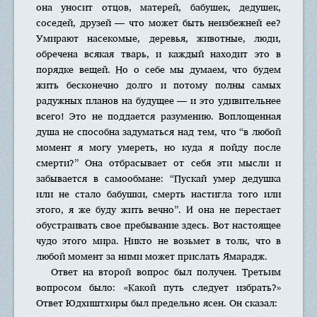
она уносит отцов, матерей, бабушек, дедушек,
соседей, друзей — что может быть неизбежней ее?
Умирают насекомые, деревья, животные, люди,
обречена всякая тварь, и каждый находит это в
порядке вещей. Но о себе мы думаем, что будем
жить бесконечно долго и потому полны самых
радужных планов на будущее — и это удивительнее
всего! Это не поддается разумению. Воплощенная
душа не способна задуматься над тем, что “в любой
момент я могу умереть, но куда я пойду после
смерти?” Она отбрасывает от себя эти мысли и
забывается в самообмане: “Пускай умер дедушка
или не стало бабушки, смерть настигла того или
этого, я же буду жить вечно”. И она не перестает
обустраивать свое пребывание здесь. Вот настоящее
чудо этого мира. Никто не возьмет в толк, что в
любой момент за ними может прислать Ямарадж.
Ответ на второй вопрос был получен. Третьим
вопросом было: «Какой путь следует избрать?»
Ответ Юдхиштхиры был предельно ясен. Он сказал: