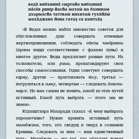
веда̄ вибхинна̄ смр̣тайо вибхинна̄
на̄са̄в р̣шир йасйа матам̇ на бхиннам
дхармасйа таттвам̇ нихитам̇ гуха̄йа̄м̇
маха̄джано йена гатах̣ са пантха̄х̣
«В Ведах можно найти множество советов для
обусловленных душ: совершать огненные
жертвоприношения, соблюдать обеты
чандраяны
(прием пищи соответственно с фазами луны) и
многое другое. Веды предлагают разные пути. Их
толкователи, или
риши
, пропагандируют свои
способы самоосознания. Одни советуют совершать
карму
, другие — практиковать
йогу
, третьи —
погрузиться в
гьяну
, четвертые — следовать
бхакти-
марге
. Но нам самим не понять, какой из этих путей
истинный. Какой путь выбрать — этого мы не
знаем».
Юдхиштхира Махарадж сказал: «К чему выбирать
опрометчиво? Нужно принять истинный путь
махаджана
, того, кто сведущ и тверд в сознании
Кришны. Следовать за ним — наш единственный
путь».
Махаджан
— это тот, кто обладает ясным