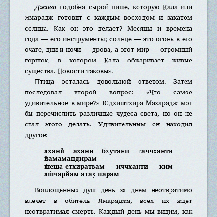
Джива
подобна сырой пище, которую Кала или
Ямарадж готовит с каждым восходом и закатом
солнца. Как он это делает? Месяцы и времена
года — его инструменты; солнце — это огонь в его
очаге, дни и ночи — дрова, а этот мир — огромный
горшок, в котором Кала обжаривает живые
существа. Новости таковы».
Птица осталась довольной ответом. Затем
последовал второй вопрос: «Что самое
удивительное в мире?» Юдхиштхира Махарадж мог
бы перечислить различные чудеса света, но он не
стал этого делать. Удивительным он находил
другое:
аханй ахани бхӯтани гаччханти
йамамандирам
ш̇еша-стхиратвам иччханти ким
а̄ш̇чарйам атах̣ парам
Воплощенных душ день за днем неотвратимо
влечет в обитель Ямараджа, всех их ждет
неотвратимая смерть. Каждый день мы видим, как