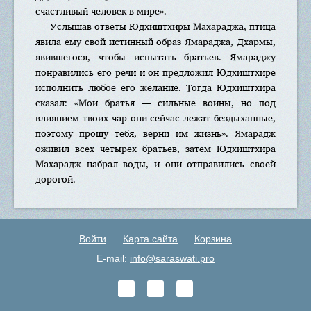
счастливый человек в мире».
Услышав ответы Юдхиштхиры Махараджа, птица
явила ему свой истинный образ Ямараджа, Дхармы,
явившегося, чтобы испытать братьев. Ямараджу
понравились его речи и он предложил Юдхиштхире
исполнить любое его желание. Тогда Юдхиштхира
сказал: «Мои братья — сильные воины, но под
влиянием твоих чар они сейчас лежат бездыханные,
поэтому прошу тебя, верни им жизнь». Ямарадж
оживил всех четырех братьев, затем Юдхиштхира
Махарадж набрал воды, и они отправились своей
дорогой.
Войти
Карта сайта
Корзина
E-mail:
info@saraswati.pro